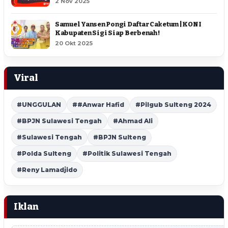
2 Nov 2025
Samuel Yansen Pongi Daftar Caketum | KONI
Kabupaten Sigi Siap Berbenah !
20 Okt 2025
Viral
#UNGGULAN
##Anwar Hafid
#Pilgub Sulteng 2024
#BPJN Sulawesi Tengah
#Ahmad Ali
#Sulawesi Tengah
#BPJN Sulteng
#Polda Sulteng
#Politik Sulawesi Tengah
#Reny Lamadjido
Iklan