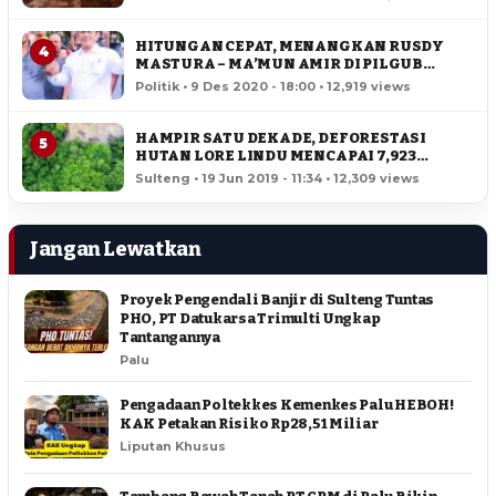
HITUNGAN CEPAT, MENANGKAN RUSDY
4
MASTURA – MA’MUN AMIR DI PILGUB
SULTENG
Politik • 9 Des 2020 - 18:00 • 12,919 views
HAMPIR SATU DEKADE, DEFORESTASI
5
HUTAN LORE LINDU MENCAPAI 7,923
HEKTAR
Sulteng • 19 Jun 2019 - 11:34 • 12,309 views
Jangan Lewatkan
Proyek Pengendali Banjir di Sulteng Tuntas
PHO, PT Datukarsa Trimulti Ungkap
Tantangannya
Palu
Pengadaan Poltekkes Kemenkes Palu HEBOH!
KAK Petakan Risiko Rp28,51 Miliar
Liputan Khusus