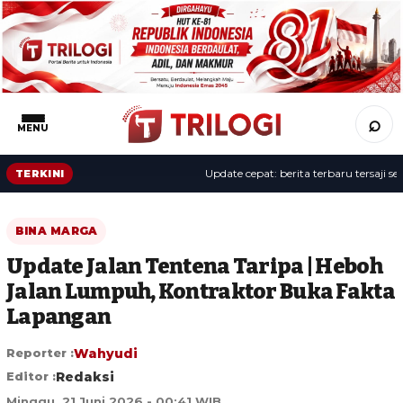
⌕
MENU
Update cepat: berita terbaru tersaji sepan
TERKINI
BINA MARGA
Update Jalan Tentena Taripa | Heboh
Jalan Lumpuh, Kontraktor Buka Fakta
Lapangan
Reporter :
Wahyudi
Editor :
Redaksi
Minggu, 21 Juni 2026 - 00:41 WIB