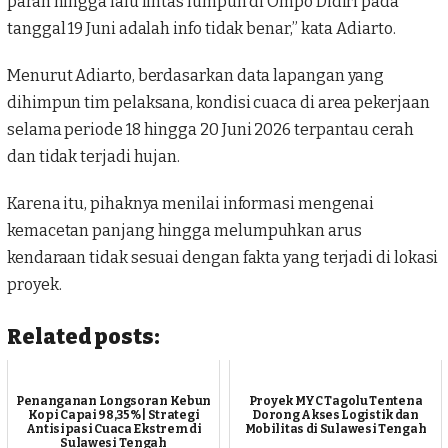
parah hingga lalu lintas lumpuh di Ompo Didiri pada
tanggal 19 Juni adalah info tidak benar,” kata Adiarto.
Menurut Adiarto, berdasarkan data lapangan yang
dihimpun tim pelaksana, kondisi cuaca di area pekerjaan
selama periode 18 hingga 20 Juni 2026 terpantau cerah
dan tidak terjadi hujan.
Karena itu, pihaknya menilai informasi mengenai
kemacetan panjang hingga melumpuhkan arus
kendaraan tidak sesuai dengan fakta yang terjadi di lokasi
proyek.
Related posts:
Penanganan Longsoran Kebun
Proyek MYC Tagolu Tentena
Kopi Capai 98,35% | Strategi
Dorong Akses Logistik dan
Antisipasi Cuaca Ekstrem di
Mobilitas di Sulawesi Tengah
Sulawesi Tengah