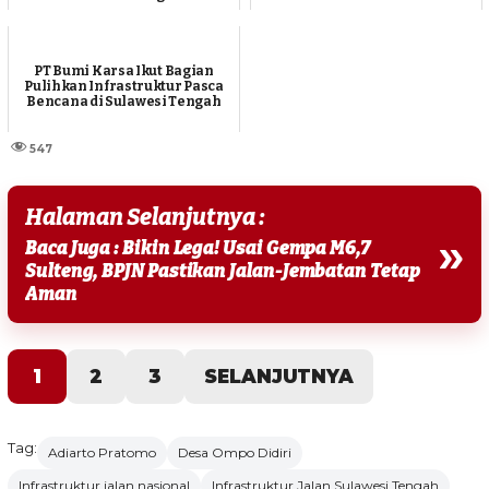
PT Bumi Karsa Ikut Bagian
Pulihkan Infrastruktur Pasca
Bencana di Sulawesi Tengah
547
Halaman Selanjutnya :
»
Baca Juga : Bikin Lega! Usai Gempa M6,7
Sulteng, BPJN Pastikan Jalan-Jembatan Tetap
Aman
1
2
3
SELANJUTNYA
Tag:
Adiarto Pratomo
Desa Ompo Didiri
Infrastruktur jalan nasional
Infrastruktur Jalan Sulawesi Tengah