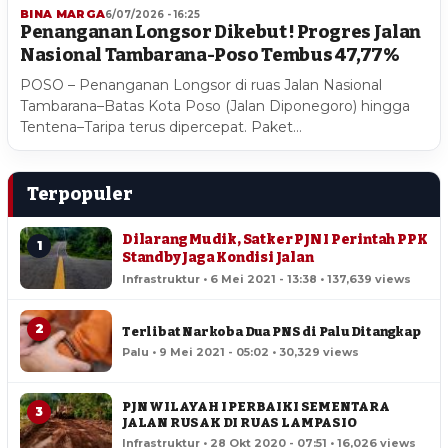
BINA MARGA
6/07/2026 - 16:25
Penanganan Longsor Dikebut ! Progres Jalan
Nasional Tambarana-Poso Tembus 47,77%
POSO – Penanganan Longsor di ruas Jalan Nasional
Tambarana–Batas Kota Poso (Jalan Diponegoro) hingga
Tentena–Taripa terus dipercepat. Paket…
Terpopuler
Dilarang Mudik, Satker PJN I Perintah PPK
1
Standby Jaga Kondisi Jalan
Infrastruktur • 6 Mei 2021 - 13:38 • 137,639 views
2
Terlibat Narkoba Dua PNS di Palu Ditangkap
Palu • 9 Mei 2021 - 05:02 • 30,329 views
PJN WILAYAH I PERBAIKI SEMENTARA
3
JALAN RUSAK DI RUAS LAMPASIO
Infrastruktur • 28 Okt 2020 - 07:51 • 16,026 views