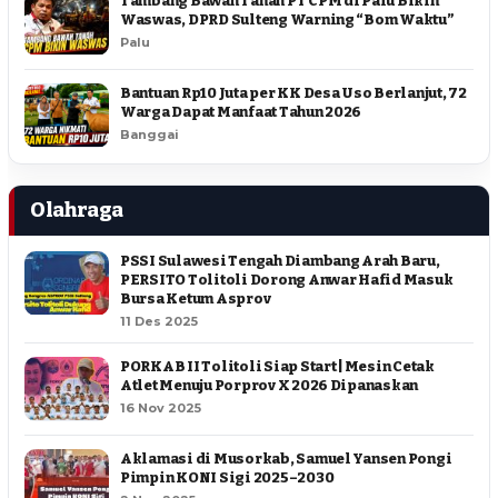
Tambang Bawah Tanah PT CPM di Palu Bikin
Waswas, DPRD Sulteng Warning “Bom Waktu”
Palu
Bantuan Rp10 Juta per KK Desa Uso Berlanjut, 72
Warga Dapat Manfaat Tahun 2026
Banggai
Olahraga
PSSI Sulawesi Tengah Diambang Arah Baru,
PERSITO Tolitoli Dorong Anwar Hafid Masuk
Bursa Ketum Asprov
11 Des 2025
PORKAB II Tolitoli Siap Start | Mesin Cetak
Atlet Menuju Porprov X 2026 Dipanaskan
16 Nov 2025
Aklamasi di Musorkab, Samuel Yansen Pongi
Pimpin KONI Sigi 2025–2030