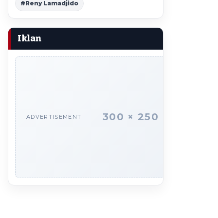
#Reny Lamadjido
Iklan
300 × 250
ADVERTISEMENT