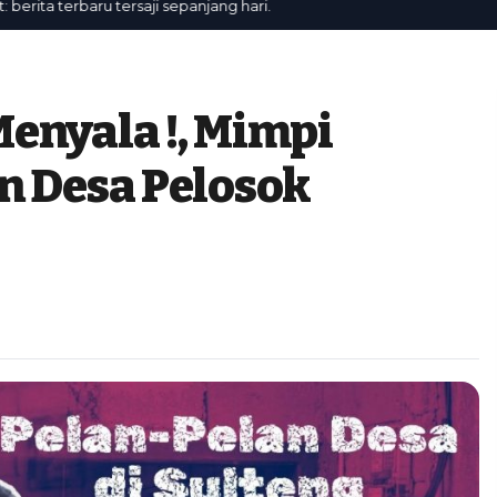
a terbaru tersaji sepanjang hari.
enyala !, Mimpi
n Desa Pelosok