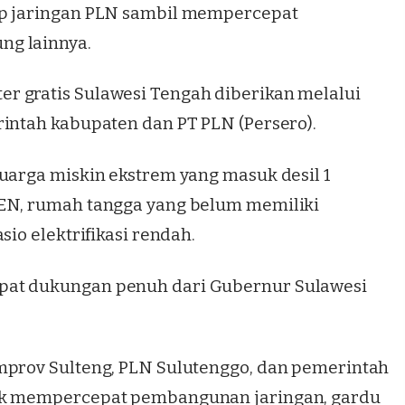
ap jaringan PLN sambil mempercepat
ng lainnya.
r gratis Sulawesi Tengah diberikan melalui
rintah kabupaten dan PT PLN (Persero).
luarga miskin ekstrem yang masuk desil 1
SEN, rumah tangga yang belum memiliki
sio elektrifikasi rendah.
pat dukungan penuh dari Gubernur Sulawesi
mprov Sulteng,
PLN Sulutenggo
, dan pemerintah
tuk mempercepat pembangunan jaringan, gardu