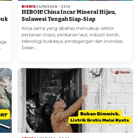
BISNIS
24/05/2026 - 23:12
HEBOH! China Incar Mineral Hijau,
buk
Sulawesi Tengah Siap-Siap
Kerja sama yang dibahas mencakup sektor
pertanian tropis, perikanan laut, industri benih,
teknologi budidaya, perdagangan dan investasi.
aga
Selain…
p