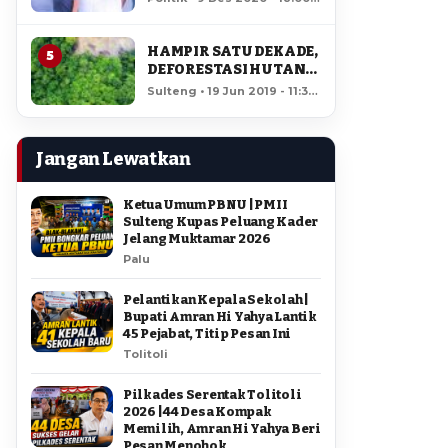
AMIR DI PILGUB
12,059 views
SULTENG
HAMPIR SATU DEKADE,
5
DEFORESTASI HUTAN
LORE LINDU MENCAPAI
Sulteng • 19 Jun 2019 - 11:34
7,923 HEKTAR
• 11,641 views
Jangan Lewatkan
Ketua Umum PBNU | PMII
Sulteng Kupas Peluang Kader
Jelang Muktamar 2026
Palu
Pelantikan Kepala Sekolah |
Bupati Amran Hi Yahya Lantik
45 Pejabat, Titip Pesan Ini
Tolitoli
Pilkades Serentak Tolitoli
2026 | 44 Desa Kompak
Memilih, Amran Hi Yahya Beri
Pesan Menohok