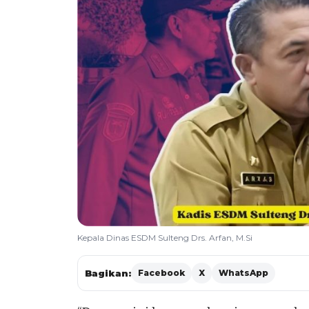
Kepala Dinas ESDM Sulteng Drs. Arfan, M.Si
Bagikan:
Facebook
X
WhatsApp