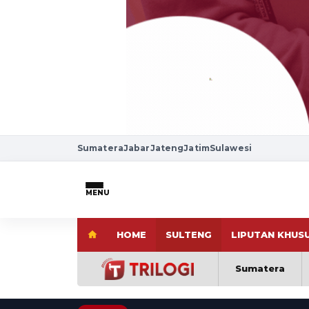
Sumatera
Jabar
Jateng
Jatim
Sulawesi
MENU
HOME
SULTENG
LIPUTAN KHUS
Sumatera