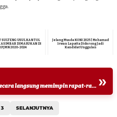
gga.
 SULTENG USULKAN TOL
Jelang Musda KONI 2025 | Mohamad
KASIMBAR DIMASUKAN DI
Irwan Lapatta Didorong Jadi
RPJMN 2020-2024
Kandidat Unggulan
»
“Bapak Gubernur Anwar Hafid secara langsung memimpin rapat-rapat strategis dan mendorong sinergi,”...
3
SELANJUTNYA