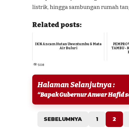
listrik, hingga sambungan rumah tan
Related posts:
IKN Ancam Hutan Uwentumbu & Mata
PEMPROV
Air Buluri
TAMBU - 
508
Halaman Selanjutnya :
SEBELUMNYA
1
2