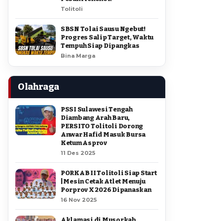
Tolitoli
SBSN Tolai Sausu Ngebut!
Progres Salip Target, Waktu
Tempuh Siap Dipangkas
Bina Marga
Olahraga
PSSI Sulawesi Tengah
Diambang Arah Baru,
PERSITO Tolitoli Dorong
Anwar Hafid Masuk Bursa
Ketum Asprov
11 Des 2025
PORKAB II Tolitoli Siap Start
| Mesin Cetak Atlet Menuju
Porprov X 2026 Dipanaskan
16 Nov 2025
Aklamasi di Musorkab,