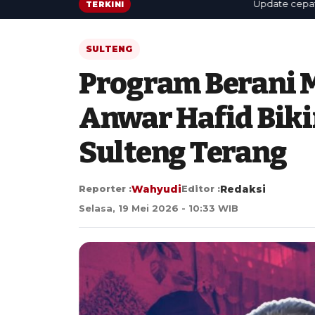
Update cepat: berit
TERKINI
SULTENG
Program Berani M
Anwar Hafid Biki
Sulteng Terang
Reporter :
Wahyudi
Editor :
Redaksi
Selasa, 19 Mei 2026 - 10:33 WIB