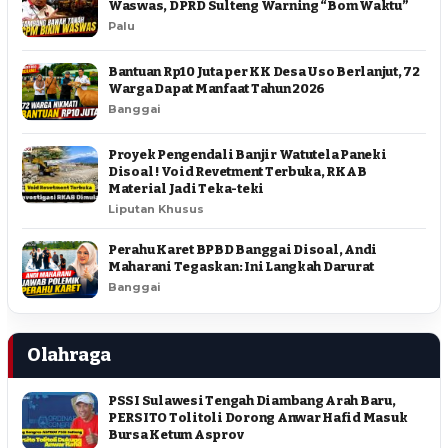
Waswas, DPRD Sulteng Warning “Bom Waktu”
Palu
Bantuan Rp10 Juta per KK Desa Uso Berlanjut, 72
Warga Dapat Manfaat Tahun 2026
Banggai
Proyek Pengendali Banjir Watutela Paneki
Disoal ! Void Revetment Terbuka, RKAB
Material Jadi Teka-teki
Liputan Khusus
Perahu Karet BPBD Banggai Disoal, Andi
Maharani Tegaskan: Ini Langkah Darurat
Banggai
Olahraga
PSSI Sulawesi Tengah Diambang Arah Baru,
PERSITO Tolitoli Dorong Anwar Hafid Masuk
Bursa Ketum Asprov