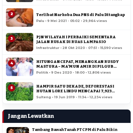
2
Terlibat Narkoba Dua PNS di Palu Ditangkap
Palu • 9 Mei 2021 - 05:02 • 29,964 views
PJN WILAYAH I PERBAIKI SEMENTARA
3
JALAN RUSAK DI RUAS LAMPASIO
Infrastruktur • 28 Okt 2020 - 07:51 • 15,590 views
HITUNGAN CEPAT, MENANGKAN RUSDY
4
MASTURA – MA’MUN AMIR DI PILGUB
SULTENG
Politik • 9 Des 2020 - 18:00 • 12,806 views
HAMPIR SATU DEKADE, DEFORESTASI
5
HUTAN LORE LINDU MENCAPAI 7,923
HEKTAR
Sulteng • 19 Jun 2019 - 11:34 • 12,234 views
Jangan Lewatkan
Tambang Bawah Tanah PT CPM di Palu Bikin