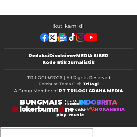
Ikuti kami di:
Redaksi
Disclaimer
MEDIA SIBER
Kode Etik Jurnalistik
TRILOGI
©2026 | All Rights Reserved
Pembuat Tema Oleh
Trilogi
A Group Member of
PT TRILOGI GRAHA MEDIA
BUNGMAIS
INDOBRITA
Smart &
Blogging
lokerbumn
klik
coba
MOKANESIA
play
music