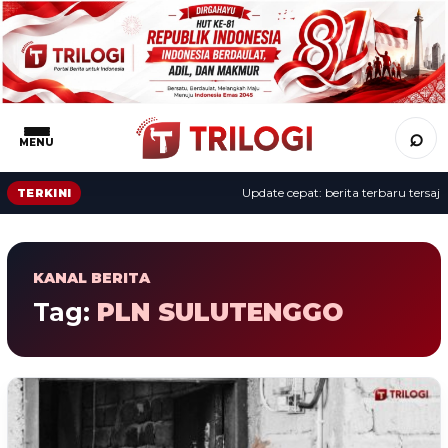
⌕
MENU
Update cepat: berita terbaru tersaji 
TERKINI
KANAL BERITA
Tag:
PLN SULUTENGGO