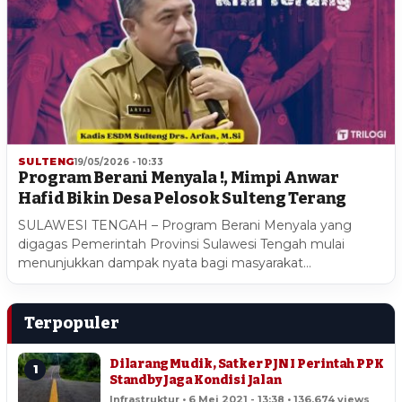
SULTENG
19/05/2026 - 10:33
Program Berani Menyala !, Mimpi Anwar
Hafid Bikin Desa Pelosok Sulteng Terang
SULAWESI TENGAH – Program Berani Menyala yang
digagas Pemerintah Provinsi Sulawesi Tengah mulai
menunjukkan dampak nyata bagi masyarakat…
Terpopuler
Dilarang Mudik, Satker PJN I Perintah PPK
1
Standby Jaga Kondisi Jalan
Infrastruktur • 6 Mei 2021 - 13:38 • 136,674 views