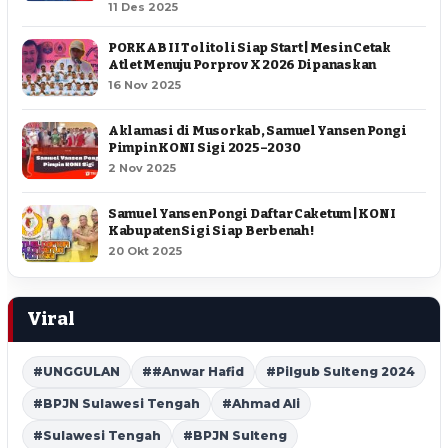
11 Des 2025
PORKAB II Tolitoli Siap Start | Mesin Cetak
Atlet Menuju Porprov X 2026 Dipanaskan
16 Nov 2025
Aklamasi di Musorkab, Samuel Yansen Pongi
Pimpin KONI Sigi 2025–2030
2 Nov 2025
Samuel Yansen Pongi Daftar Caketum | KONI
Kabupaten Sigi Siap Berbenah !
20 Okt 2025
Viral
#UNGGULAN
##Anwar Hafid
#Pilgub Sulteng 2024
#BPJN Sulawesi Tengah
#Ahmad Ali
#Sulawesi Tengah
#BPJN Sulteng