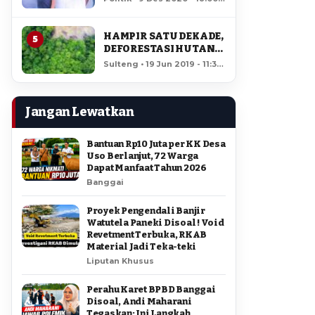
AMIR DI PILGUB
12,328 views
SULTENG
HAMPIR SATU DEKADE,
5
DEFORESTASI HUTAN
LORE LINDU MENCAPAI
Sulteng • 19 Jun 2019 - 11:34
7,923 HEKTAR
• 11,851 views
Jangan Lewatkan
Bantuan Rp10 Juta per KK Desa
Uso Berlanjut, 72 Warga
Dapat Manfaat Tahun 2026
Banggai
Proyek Pengendali Banjir
Watutela Paneki Disoal ! Void
Revetment Terbuka, RKAB
Material Jadi Teka-teki
Liputan Khusus
Perahu Karet BPBD Banggai
Disoal, Andi Maharani
Tegaskan: Ini Langkah