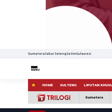
Sumatera
Jabar
Jateng
Jatim
Sulawesi
MENU
HOME
SULTENG
LIPUTAN KHUS
Sumatera