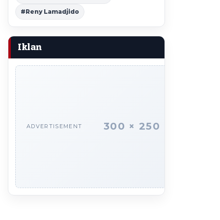
#Reny Lamadjido
Iklan
300 × 250
ADVERTISEMENT