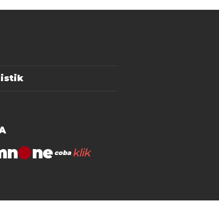
istik
A
mn
klik
coba