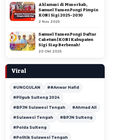
Aklamasi di Musorkab,
Samuel Yansen Pongi Pimpin
KONI Sigi 2025–2030
2 Nov 2025
Samuel Yansen Pongi Daftar
Caketum | KONI Kabupaten
Sigi Siap Berbenah !
20 Okt 2025
Viral
#UNGGULAN
##Anwar Hafid
#Pilgub Sulteng 2024
#BPJN Sulawesi Tengah
#Ahmad Ali
#Sulawesi Tengah
#BPJN Sulteng
#Polda Sulteng
#Politik Sulawesi Tengah