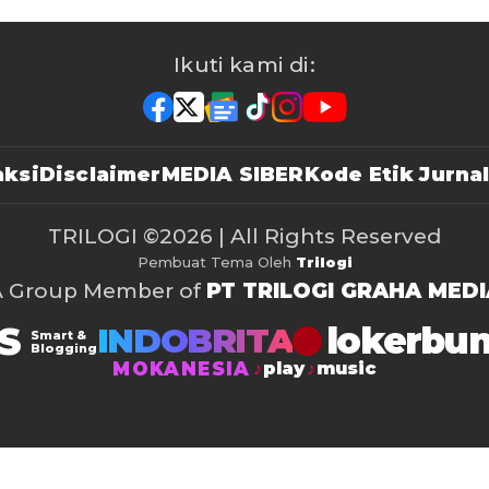
Ikuti kami di:
ksi
Disclaimer
MEDIA SIBER
Kode Etik Jurnal
TRILOGI
©2026 | All Rights Reserved
Pembuat Tema Oleh
Trilogi
A Group Member of
PT TRILOGI GRAHA MEDI
S
lokerbu
INDOBRITA
Smart &
Blogging
MOKANESIA
play
music