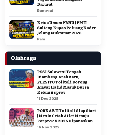
Darurat
Banggai
Ketua Umum PBNU | PMII
Sulteng Kupas Peluang Kader
Jelang Muktamar 2026
Palu
Olahraga
PSSI Sulawesi Tengah
Diambang Arah Baru,
PERSITO Tolitoli Dorong
Anwar Hafid Masuk Bursa
Ketum Asprov
11 Des 2025
PORKAB II Tolitoli Siap Start
| Mesin Cetak Atlet Menuju
Porprov X 2026 Dipanaskan
16 Nov 2025