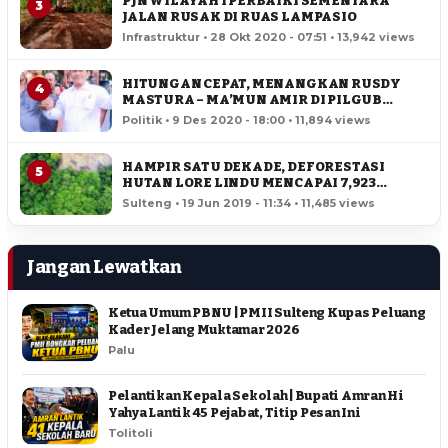
PJN WILAYAH I PERBAIKI SEMENTARA
3
JALAN RUSAK DI RUAS LAMPASIO
Infrastruktur • 28 Okt 2020 - 07:51 • 13,942 views
HITUNGAN CEPAT, MENANGKAN RUSDY
4
MASTURA – MA’MUN AMIR DI PILGUB
SULTENG
Politik • 9 Des 2020 - 18:00 • 11,894 views
HAMPIR SATU DEKADE, DEFORESTASI
5
HUTAN LORE LINDU MENCAPAI 7,923
HEKTAR
Sulteng • 19 Jun 2019 - 11:34 • 11,485 views
Jangan Lewatkan
Ketua Umum PBNU | PMII Sulteng Kupas Peluang
Kader Jelang Muktamar 2026
Palu
Pelantikan Kepala Sekolah | Bupati Amran Hi
Yahya Lantik 45 Pejabat, Titip Pesan Ini
Tolitoli