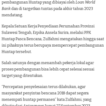
pembangunan Huntap yang dibiayai oleh
Loan World
Bank
dan di targetkan tuntas pada akhir tahun 2023
mendatang.
Kepala Satuan Kerja Penyediaan Perumahan Provinsi
Sulawesi Tengah,
Erpika Ansela Surira
, melalui PPK
Huntap Pasca Bencana,
Zulfahmi
mengatakan hingga saat
ini pihaknya terus berupaya mempercepat pembangunan
Huntap tersebut.
Salah satunya dengan menambah pekerja lokal agar
proses pembangunan bisa lebih cepat selesai sesuai
target yang ditentukan.
“Percepatan penyelesaian terus dilakukan, agar
masyarakat penyintas bencana 2018 dapat segera
menempati huntap permanen” kata Zulfahmi, yang
dikutip dari
Antaranews
Jumat 27 September 2023.