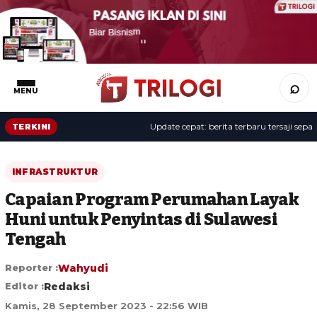
⌕
MENU
Update cepat: berita terbaru tersaji sepanjan
TERKINI
INFRASTRUKTUR
Capaian Program Perumahan Layak
Huni untuk Penyintas di Sulawesi
Tengah
Reporter :
Wahyudi
Editor :
Redaksi
Kamis, 28 September 2023 - 22:56 WIB