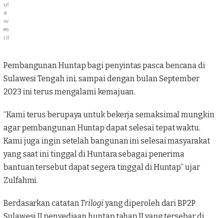
ul
a
w
es
i II
Pembangunan Huntap bagi penyintas pasca bencana di
Sulawesi Tengah ini, sampai dengan bulan September
2023 ini terus mengalami kemajuan.
“Kami terus berupaya untuk bekerja semaksimal mungkin
agar pembangunan Huntap dapat selesai tepat waktu.
Kami juga ingin setelah bangunan ini selesai masyarakat
yang saat ini tinggal di Huntara sebagai penerima
bantuan tersebut dapat segera tinggal di Huntap” ujar
Zulfahmi.
Berdasarkan catatan
Trilogi
yang diperoleh dari
BP2P
Sulawesi II
penyediaan huntap tahap II yang tersebar di