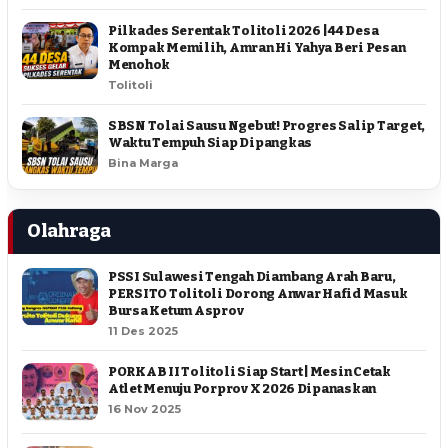
Pilkades Serentak Tolitoli 2026 | 44 Desa
Kompak Memilih, Amran Hi Yahya Beri Pesan
Menohok
Tolitoli
SBSN Tolai Sausu Ngebut! Progres Salip Target,
Waktu Tempuh Siap Dipangkas
Bina Marga
Olahraga
PSSI Sulawesi Tengah Diambang Arah Baru,
PERSITO Tolitoli Dorong Anwar Hafid Masuk
Bursa Ketum Asprov
11 Des 2025
PORKAB II Tolitoli Siap Start | Mesin Cetak
Atlet Menuju Porprov X 2026 Dipanaskan
16 Nov 2025