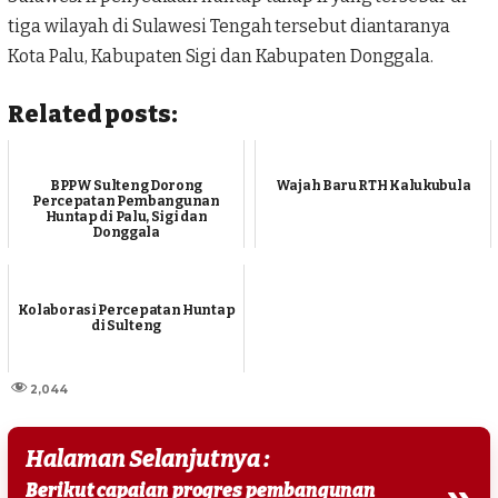
tiga wilayah di Sulawesi Tengah tersebut diantaranya
Kota Palu, Kabupaten Sigi dan Kabupaten Donggala.
Related posts:
BPPW Sulteng Dorong
Wajah Baru RTH Kalukubula
Percepatan Pembangunan
Huntap di Palu, Sigi dan
Donggala
Kolaborasi Percepatan Huntap
di Sulteng
2,044
Halaman Selanjutnya :
»
Berikut capaian progres pembangunan