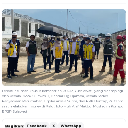
Direktur rumah khusus Kementrian PUPR, Yusniewati, yang didampingi
oleh Kepala BP2P Sulawesi II, Bahtiar Dg Djampa, Kepala Satker
Penyediaan Perumahan, Erpika ansela Surira, dan PPK Huntap, Zulfahmi
saat melakukan monev di Palu : foto Muh Anif Makbul Mustaqim Kompu
BP2P Sulawesi II
Bagikan:
Facebook
X
WhatsApp