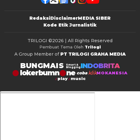
Redaksi
Disclaimer
MEDIA SIBER
Kode Etik Jurnalistik
TRILOGI
©2026 | All Rights Reserved
Pembuat Tema Oleh
Trilogi
A Group Member of
PT TRILOGI GRAHA MEDIA
BUNGMAIS
INDOBRITA
Smart &
Blogging
lokerbumn
klik
coba
MOKANESIA
play
music