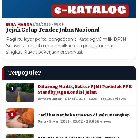
BINA MARGA
9/03/2026 - 08:06
Jejak Gelap Tender Jalan Nasional
Pagi itu layar portal pengadaan e-Katalog v6 milik BPJN
Sulawesi Tengah menampilkan dua pengumuman
singkat. Paket pekerjaan preservasi…
Terpopuler
Dilarang Mudik, Satker PJN I Perintah PPK
1
Standby Jaga Kondisi Jalan
Infrastruktur • 6 Mei 2021 - 13:38 • 133,061 views
2
Terlibat Narkoba Dua PNS di Palu Ditangkap
Palu • 9 Mei 2021 - 05:02 • 28,866 views