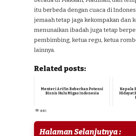
itu berbeda dengan cuaca di Indones
jemaah tetap jaga kekompakan dan 
menunaikan ibadah juga tetap berp
pembimbing, ketua regu, ketua rombo
lainnya.
Related posts:
Menteri Arifin Beberkan Potensi
Kepala B
Bisnis Hulu Migas Indonesia
Hidayat 
881
Halaman Selanjutnya :