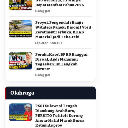
Uso Berlanjut, 72 Warga
Dapat Manfaat Tahun 2026
Banggai
Proyek Pengendali Banjir
Watutela Paneki Disoal ! Void
Revetment Terbuka, RKAB
Material Jadi Teka-teki
Liputan Khusus
Perahu Karet BPBD Banggai
Disoal, Andi Maharani
Tegaskan: Ini Langkah
Darurat
Banggai
Olahraga
PSSI Sulawesi Tengah
Diambang Arah Baru,
PERSITO Tolitoli Dorong
Anwar Hafid Masuk Bursa
Ketum Asprov