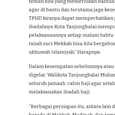
teman kita yang memerlukan bantua
agar di bantu dan terutama jaga kes
TPHD kiranya dapat memperhatikan p
ibadahnya Kota Tanjungbalai mempu
pelaksanaannya setiap malam Sabtu 
tanah suci Mekkah bisa kita bergab
ukhuwah Islamiyah,” Harapnya.
Dalam kesempatan sebelumnya atau l
digelar, Walikota Tanjungbalai Muh
seluruh jamaah calon haji agar sela
melaksanakan ibadah haji.
“Berbagai persiapan itu, antara lain
berada di Makkah, Madinah, dan temp