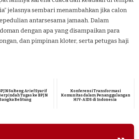
ia” jelasnya sembari menambahkan jika calon
kepedulian antarsesama jamaah. Dalam
edoman dengan apa yang disampaikan para
ngan, dan pimpinan kloter, serta petugas haji
PJN Sulteng Arief Syarif
Konferensi Transformasi
Berpindah Tugas ke BPJN
Komunitas dalam Penanggulangan
Bangka Belitung
HIV-AIDS di Indonesia