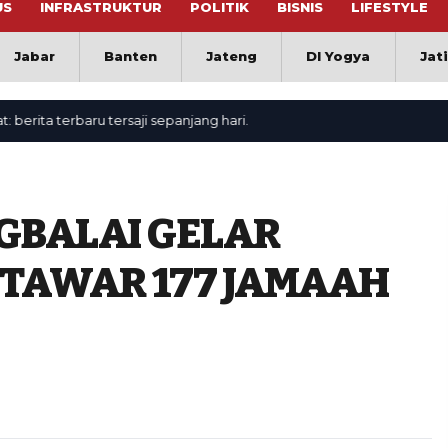
US
INFRASTRUKTUR
POLITIK
BISNIS
LIFESTYLE
Jabar
Banten
Jateng
DI Yogya
Jat
 terbaru tersaji sepanjang hari.
GBALAI GELAR
 TAWAR 177 JAMAAH