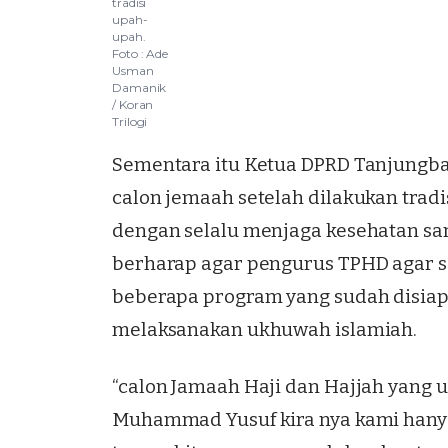
tradisi
upah-
upah.
Foto : Ade
Usman
Damanik
/ Koran
Trilogi
Sementara itu Ketua DPRD Tanjungbal
calon jemaah setelah dilakukan trad
dengan selalu menjaga kesehatan sa
berharap agar pengurus TPHD agar s
beberapa program yang sudah disia
melaksanakan ukhuwah islamiah.
“calon Jamaah Haji dan Hajjah yang 
Muhammad Yusuf kira nya kami hanya