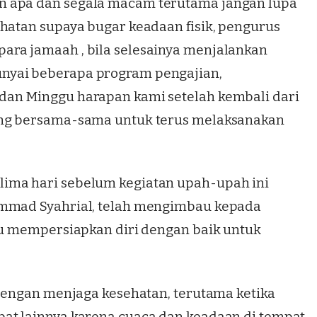
n apa dan segala macam terutama jangan lupa
ehatan supaya bugar keadaan fisik, pengurus
ara jamaah , bila selesainya menjalankan
nyai beberapa program pengajian,
dan Minggu harapan kami setelah kembali dari
ung bersama-sama untuk terus melaksanakan
ima hari sebelum kegiatan upah-upah ini
ammad Syahrial, telah mengimbau kepada
lu mempersiapkan diri dengan baik untuk
 dengan menjaga kesehatan, terutama ketika
at lainnya karena cuaca dan keadaan di tempat