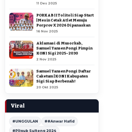
11 Des 2025
PORKAB II Tolitoli Siap Start
| Mesin Cetak Atlet Menuju
Porprov X 2026 Dipanaskan
16 Nov 2025
Aklamasi di Musorkab,
Samuel Yansen Pongi Pimpin
KONI Sigi 2025–2030
2 Nov 2025
Samuel Yansen Pongi Daftar
Caketum | KONI Kabupaten
Sigi Siap Berbenah !
20 Okt 2025
Viral
#UNGGULAN
##Anwar Hafid
#Pilgub Sulteng 2024