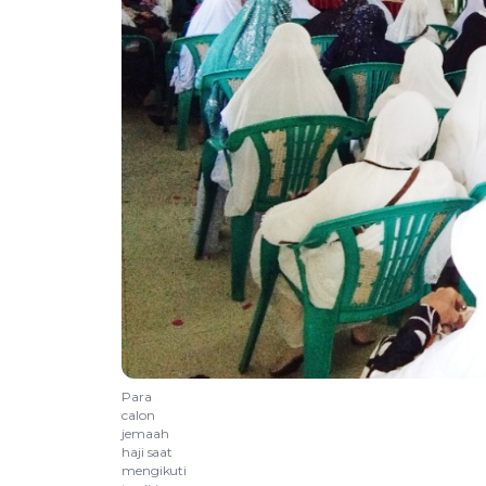
Para
calon
jemaah
haji saat
mengikuti