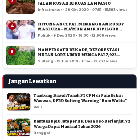
3
JALAN RUSAK DI RUAS LAMPASIO
Infrastruktur • 28 Okt 2020 - 07:51 • 15,583 views
HITUNGAN CEPAT, MENANGKAN RUSDY
4
MASTURA – MA’MUN AMIR DI PILGUB
SULTENG
Politik • 9 Des 2020 - 18:00 • 12,806 views
HAMPIR SATU DEKADE, DEFORESTASI
5
HUTAN LORE LINDU MENCAPAI 7,923
HEKTAR
Sulteng • 19 Jun 2019 - 11:34 • 12,233 views
Jangan Lewatkan
Tambang Bawah Tanah PT CPM di Palu Bikin
Waswas, DPRD Sulteng Warning “Bom Waktu”
Palu
Bantuan Rp10 Juta per KK Desa Uso Berlanjut, 72
Warga Dapat Manfaat Tahun 2026
Banggai