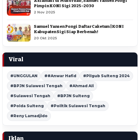
Aklamasi di Musorkab, Samuel Yansen Pongi
Pimpin KONI Sigi 2025–2030
2 Nov 2025
Samuel Yansen Pongi Daftar Caketum | KONI
Kabupaten Sigi Siap Berbenah !
20 Okt 2025
Viral
#UNGGULAN
##Anwar Hafid
#Pilgub Sulteng 2024
#BPJN Sulawesi Tengah
#Ahmad Ali
#Sulawesi Tengah
#BPJN Sulteng
#Polda Sulteng
#Politik Sulawesi Tengah
#Reny Lamadjido
Iklan