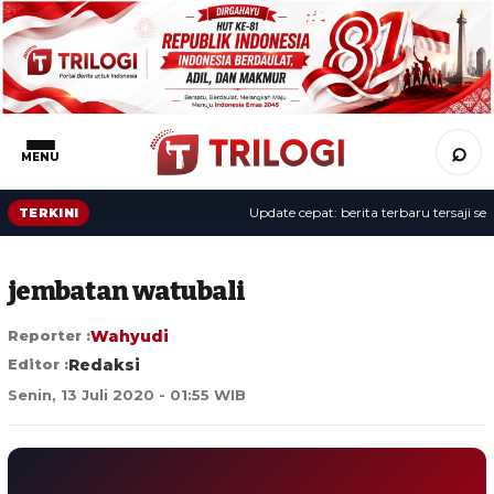
⌕
MENU
Update cepat: berita terbaru tersaji sepan
TERKINI
jembatan watubali
Reporter :
Wahyudi
Editor :
Redaksi
Senin, 13 Juli 2020 - 01:55 WIB