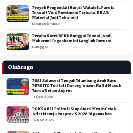
Proyek Pengendali Banjir Watutela Paneki
Disoal ! Void Revetment Terbuka, RKAB
Material Jadi Teka-teki
Liputan Khusus
Perahu Karet BPBD Banggai Disoal, Andi
Maharani Tegaskan: Ini Langkah Darurat
Banggai
Olahraga
PSSI Sulawesi Tengah Diambang Arah Baru,
PERSITO Tolitoli Dorong Anwar Hafid Masuk
Bursa Ketum Asprov
11 Des 2025
PORKAB II Tolitoli Siap Start | Mesin Cetak
Atlet Menuju Porprov X 2026 Dipanaskan
16 Nov 2025