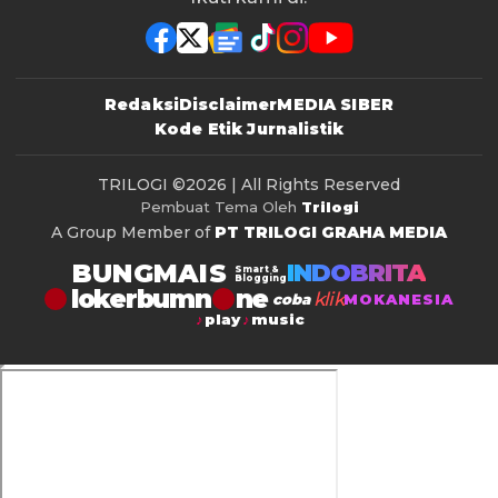
Redaksi
Disclaimer
MEDIA SIBER
Kode Etik Jurnalistik
TRILOGI
©2026 | All Rights Reserved
Pembuat Tema Oleh
Trilogi
A Group Member of
PT TRILOGI GRAHA MEDIA
BUNGMAIS
INDOBRITA
Smart &
Blogging
lokerbumn
klik
coba
MOKANESIA
play
music