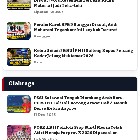
Disoal ! Void Revetment Terbuka, RKAB
Material Jadi Teka-teki
Liputan Khusus
Perahu Karet BPBD Banggai Disoal, Andi
Maharani Tegaskan: Ini Langkah Darurat
Banggai
Ketua Umum PBNU | PMII Sulteng Kupas Peluang
Kader Jelang Muktamar 2026
Palu
Olahraga
PSSI Sulawesi Tengah Diambang Arah Baru,
PERSITO Tolitoli Dorong Anwar Hafid Masuk
Bursa Ketum Asprov
11 Des 2025
PORKAB II Tolitoli Siap Start | Mesin Cetak
Atlet Menuju Porprov X 2026 Dipanaskan
16 Nov 2025