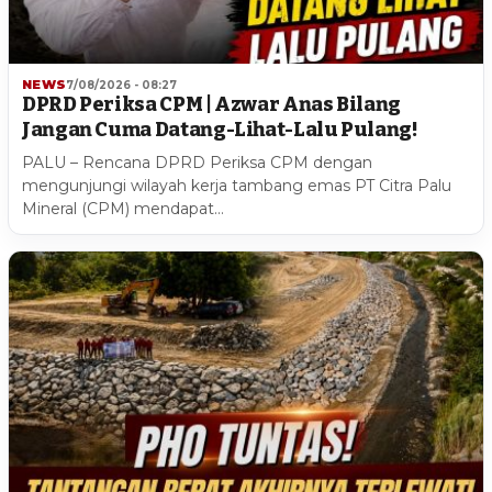
NEWS
7/08/2026 - 08:27
DPRD Periksa CPM | Azwar Anas Bilang
Jangan Cuma Datang-Lihat-Lalu Pulang!
PALU – Rencana DPRD Periksa CPM dengan
mengunjungi wilayah kerja tambang emas PT Citra Palu
Mineral (CPM) mendapat…