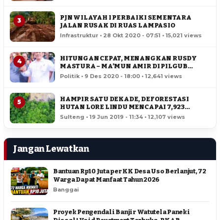
PJN WILAYAH I PERBAIKI SEMENTARA
3
JALAN RUSAK DI RUAS LAMPASIO
Infrastruktur • 28 Okt 2020 - 07:51 • 15,021 views
HITUNGAN CEPAT, MENANGKAN RUSDY
4
MASTURA – MA’MUN AMIR DI PILGUB
SULTENG
Politik • 9 Des 2020 - 18:00 • 12,641 views
HAMPIR SATU DEKADE, DEFORESTASI
5
HUTAN LORE LINDU MENCAPAI 7,923
HEKTAR
Sulteng • 19 Jun 2019 - 11:34 • 12,107 views
Jangan Lewatkan
Bantuan Rp10 Juta per KK Desa Uso Berlanjut, 72
Warga Dapat Manfaat Tahun 2026
Banggai
Proyek Pengendali Banjir Watutela Paneki