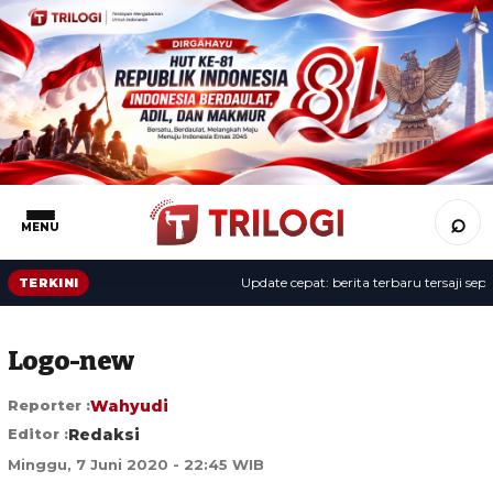
⌕
MENU
Update cepat: berita terbaru tersaji sepanj
TERKINI
Logo-new
Reporter :
Wahyudi
Editor :
Redaksi
Minggu, 7 Juni 2020 - 22:45 WIB