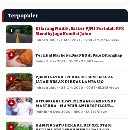
Terpopuler
Dilarang Mudik, Satker PJN I Perintah PPK
1
Standby Jaga Kondisi Jalan
Infrastruktur • 6 Mei 2021 - 13:38 • 135,934 views
2
Terlibat Narkoba Dua PNS di Palu Ditangkap
Palu • 9 Mei 2021 - 05:02 • 29,863 views
PJN WILAYAH I PERBAIKI SEMENTARA
3
JALAN RUSAK DI RUAS LAMPASIO
Infrastruktur • 28 Okt 2020 - 07:51 • 15,205 views
HITUNGAN CEPAT, MENANGKAN RUSDY
4
MASTURA – MA’MUN AMIR DI PILGUB
SULTENG
Politik • 9 Des 2020 - 18:00 • 12,714 views
HAMPIR SATU DEKADE, DEFORESTASI
5
HUTAN LORE LINDU MENCAPAI 7,923