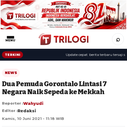
⌕
MENU
Update cepat: berita terbaru tersaji sepan
TERKINI
NEWS
Dua Pemuda Gorontalo Lintasi 7
Negara Naik Sepeda ke Mekkah
Reporter :
Wahyudi
Editor :
Redaksi
Kamis, 10 Juni 2021 - 11:18 WIB