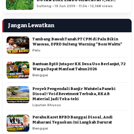
HEKTAR
Sulteng • 19 Jun 2019 - 11:34 • 12,168 views
Jangan Lewatkan
Tambang Bawah Tanah PT CPM di Palu Bikin
Waswas, DPRD Sulteng Warning “Bom Waktu”
Palu
Bantuan Rp10 Juta per KK Desa Uso Berlanjut, 72
Warga Dapat Manfaat Tahun 2026
Banggai
Proyek Pengendali Banjir Watutela Paneki
Disoal ! Void Revetment Terbuka, RKAB
Material Jadi Teka-teki
Liputan Khusus
Perahu Karet BPBD Banggai Disoal, Andi
Maharani Tegaskan: Ini Langkah Darurat
Banggai