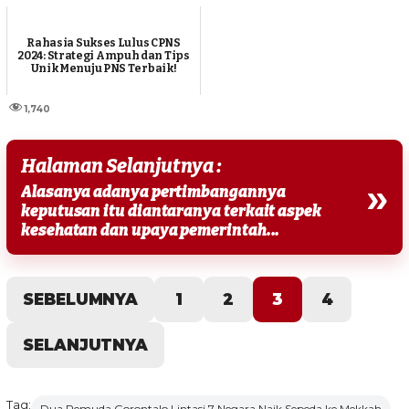
Rahasia Sukses Lulus CPNS
2024: Strategi Ampuh dan Tips
Unik Menuju PNS Terbaik!
1,740
Halaman Selanjutnya :
»
Alasanya adanya pertimbangannya
keputusan itu diantaranya terkait aspek
kesehatan dan upaya pemerintah...
SEBELUMNYA
1
2
3
4
SELANJUTNYA
Tag:
Dua Pemuda Gorontalo Lintasi 7 Negara Naik Sepeda ke Mekkah