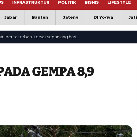
US
INFRASTRUKTUR
POLITIK
BISNIS
LIFESTYLE
Jabar
Banten
Jateng
DI Yogya
Jat
ita terbaru tersaji sepanjang hari.
ADA GEMPA 8,9