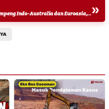
»
“Itu sumber gempa tumbukan lempeng Indo-Australia dan Euroasia,” ujarnya belum lama ini....
NYA