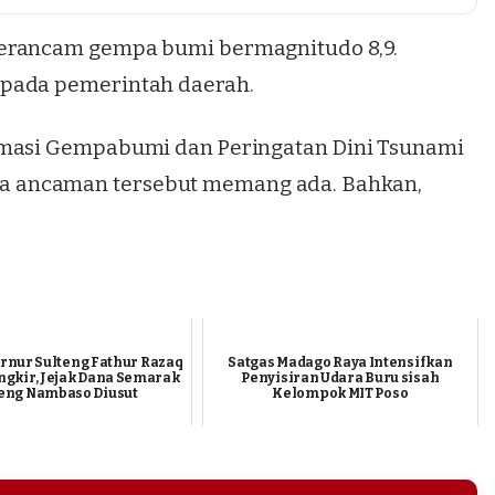
terancam gempa bumi bermagnitudo 8,9.
 pada pemerintah daerah.
rmasi Gempabumi dan Peringatan Dini Tsunami
 ancaman tersebut memang ada. Bahkan,
rnur Sulteng Fathur Razaq
Satgas Madago Raya Intensifkan
gkir, Jejak Dana Semarak
Penyisiran Udara Buru sisah
eng Nambaso Diusut
Kelompok MIT Poso