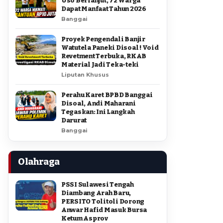
Uso Berlanjut, 72 Warga
Dapat Manfaat Tahun 2026
Banggai
Proyek Pengendali Banjir
Watutela Paneki Disoal ! Void
Revetment Terbuka, RKAB
Material Jadi Teka-teki
Liputan Khusus
Perahu Karet BPBD Banggai
Disoal, Andi Maharani
Tegaskan: Ini Langkah
Darurat
Banggai
Olahraga
PSSI Sulawesi Tengah
Diambang Arah Baru,
PERSITO Tolitoli Dorong
Anwar Hafid Masuk Bursa
Ketum Asprov