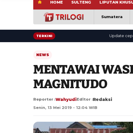
HOME
SULTENG
LIPUTAN KHUS
Sumatera
Update cepat: ber
TERKINI
NEWS
MENTAWAI WASP
MAGNITUDO
Reporter :
Wahyudi
Editor :
Redaksi
Senin, 13 Mei 2019 - 12:04 WIB