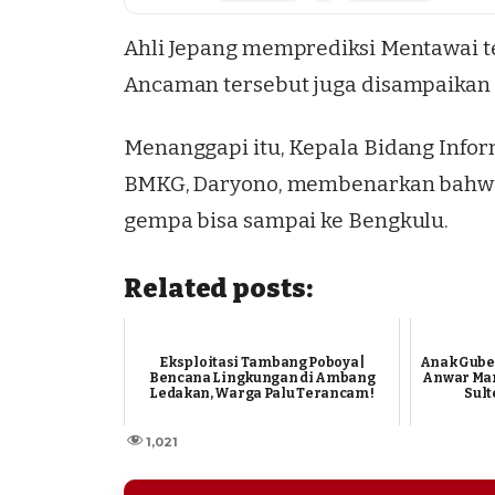
Ahli Jepang memprediksi Mentawai 
Ancaman tersebut juga disampaikan
Menanggapi itu, Kepala Bidang Info
BMKG, Daryono, membenarkan bahwa
gempa bisa sampai ke Bengkulu.
Related posts:
Eksploitasi Tambang Poboya |
Anak Gube
Bencana Lingkungan di Ambang
Anwar Man
Ledakan, Warga Palu Terancam !
Sult
1,021