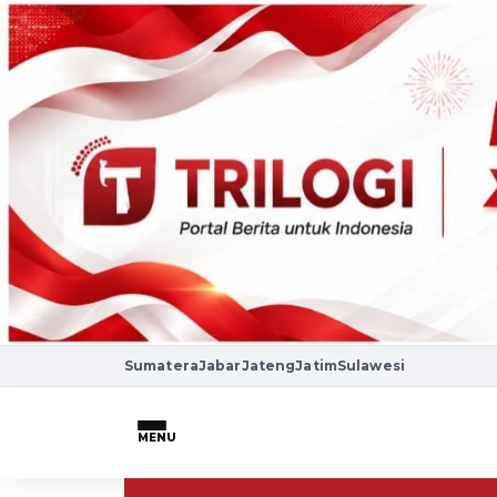
Sumatera
Jabar
Jateng
Jatim
Sulawesi
MENU