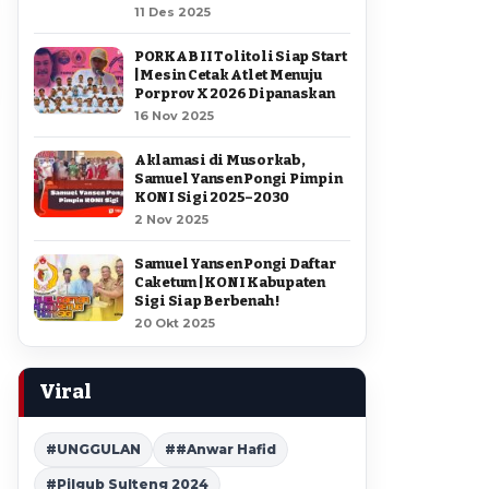
11 Des 2025
PORKAB II Tolitoli Siap Start
| Mesin Cetak Atlet Menuju
Porprov X 2026 Dipanaskan
16 Nov 2025
Aklamasi di Musorkab,
Samuel Yansen Pongi Pimpin
KONI Sigi 2025–2030
2 Nov 2025
Samuel Yansen Pongi Daftar
Caketum | KONI Kabupaten
Sigi Siap Berbenah !
20 Okt 2025
Viral
#UNGGULAN
##Anwar Hafid
#Pilgub Sulteng 2024