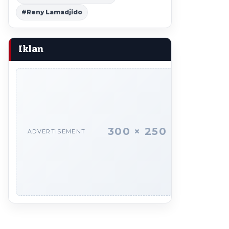
#Reny Lamadjido
Iklan
300 × 250
ADVERTISEMENT