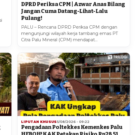
DPRD Periksa CPM | Azwar Anas Bilang
Jangan Cuma Datang-Lihat-Lalu
Pulang!
i
PALU – Rencana DPRD Periksa CPM dengan
mengunjungi wilayah kerja tambang emas PT
Citra Palu Mineral (CPM) mendapat…
LIPUTAN KHUSUS
5/08/2026 - 09:22
g
Pengadaan Poltekkes Kemenkes Palu
HEBOH! KAK Petakan Risiko Rp28,51