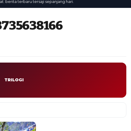
rita terbaru tersaji sepanjang hari.
8735638166
TRILOGI