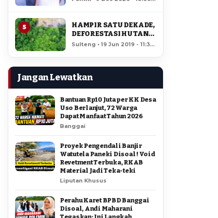
AMIR DI PILGUB
12,560 views
SULTENG
HAMPIR SATU DEKADE,
5
DEFORESTASI HUTAN
LORE LINDU MENCAPAI
Sulteng • 19 Jun 2019 - 11:34
7,923 HEKTAR
• 12,046 views
Jangan Lewatkan
Bantuan Rp10 Juta per KK Desa
Uso Berlanjut, 72 Warga
Dapat Manfaat Tahun 2026
Banggai
Proyek Pengendali Banjir
Watutela Paneki Disoal ! Void
Revetment Terbuka, RKAB
Material Jadi Teka-teki
Liputan Khusus
Perahu Karet BPBD Banggai
Disoal, Andi Maharani
Tegaskan: Ini Langkah