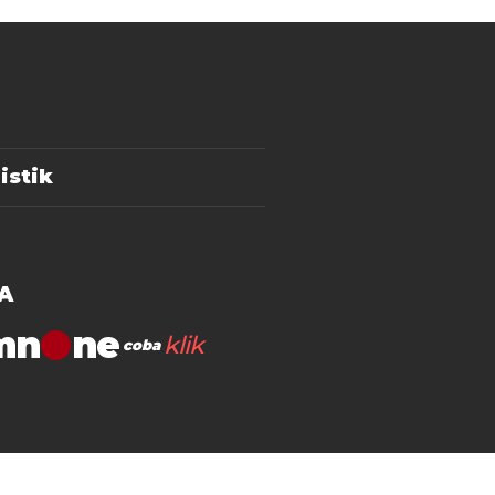
istik
A
mn
klik
coba