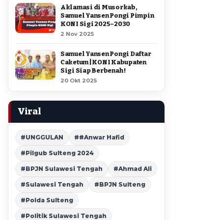
Aklamasi di Musorkab,
Samuel Yansen Pongi Pimpin
KONI Sigi 2025–2030
2 Nov 2025
Samuel Yansen Pongi Daftar
Caketum | KONI Kabupaten
Sigi Siap Berbenah !
20 Okt 2025
Viral
#UNGGULAN
##Anwar Hafid
#Pilgub Sulteng 2024
#BPJN Sulawesi Tengah
#Ahmad Ali
#Sulawesi Tengah
#BPJN Sulteng
#Polda Sulteng
#Politik Sulawesi Tengah