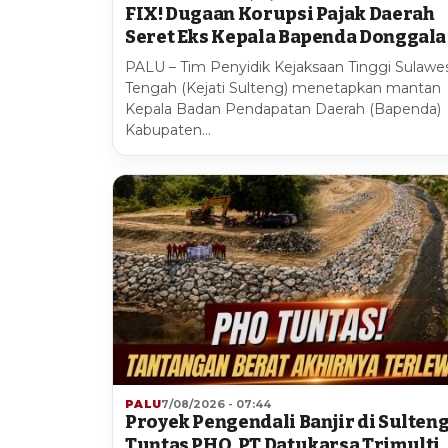
FIX! Dugaan Korupsi Pajak Daerah
Seret Eks Kepala Bapenda Donggala
PALU – Tim Penyidik Kejaksaan Tinggi Sulawes
Tengah (Kejati Sulteng) menetapkan mantan
Kepala Badan Pendapatan Daerah (Bapenda)
Kabupaten…
PALU
7/08/2026 - 07:44
Proyek Pengendali Banjir di Sulten
Tuntas PHO, PT Datukarsa Trimulti