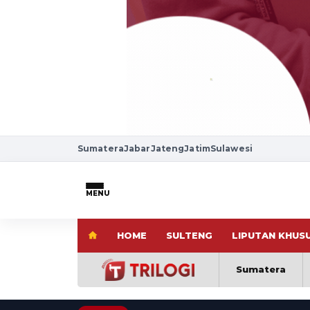
Sumatera
Jabar
Jateng
Jatim
Sulawesi
MENU
HOME
SULTENG
LIPUTAN KHUS
Sumatera