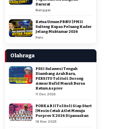
Darurat
Banggai
Ketua Umum PBNU | PMII
Sulteng Kupas Peluang Kader
Jelang Muktamar 2026
Palu
Olahraga
PSSI Sulawesi Tengah
Diambang Arah Baru,
PERSITO Tolitoli Dorong
Anwar Hafid Masuk Bursa
Ketum Asprov
11 Des 2025
PORKAB II Tolitoli Siap Start
| Mesin Cetak Atlet Menuju
Porprov X 2026 Dipanaskan
16 Nov 2025