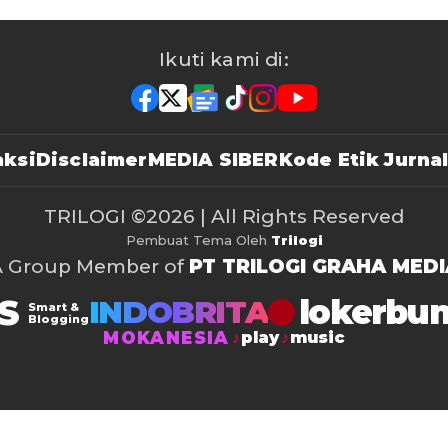
Ikuti kami di:
ksi
Disclaimer
MEDIA SIBER
Kode Etik Jurnal
TRILOGI
©2026 | All Rights Reserved
Pembuat Tema Oleh
Trilogi
A Group Member of
PT TRILOGI GRAHA MEDI
S
lokerbu
INDOBRITA
Smart &
Blogging
MOKANESIA
play
music