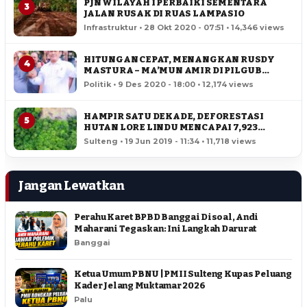
PJN WILAYAH I PERBAIKI SEMENTARA
3
JALAN RUSAK DI RUAS LAMPASIO
Infrastruktur • 28 Okt 2020 - 07:51 • 14,346 views
HITUNGAN CEPAT, MENANGKAN RUSDY
4
MASTURA – MA’MUN AMIR DI PILGUB
SULTENG
Politik • 9 Des 2020 - 18:00 • 12,174 views
HAMPIR SATU DEKADE, DEFORESTASI
5
HUTAN LORE LINDU MENCAPAI 7,923
HEKTAR
Sulteng • 19 Jun 2019 - 11:34 • 11,718 views
Jangan Lewatkan
Perahu Karet BPBD Banggai Disoal, Andi
Maharani Tegaskan: Ini Langkah Darurat
Banggai
Ketua Umum PBNU | PMII Sulteng Kupas Peluang
Kader Jelang Muktamar 2026
Palu