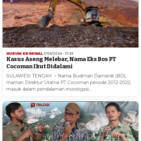
HUKUM KRIMINAL
7/06/2026 - 17:35
Kasus Aseng Melebar, Nama Eks Bos PT
Cocoman Ikut Didalami
SULAWESI TENGAH – Nama Budiman Damanik (BD),
mantan Direktur Utama PT Cocoman periode 2012-2022,
masuk dalam pendalaman investigasi…