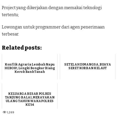
Project yang dikerjakan dengan memakai teknologi
tertentu;
Lowongan untuk programmer dari agen penerimaan
terbesar.
Related posts:
Konflik Agraria Lembah Napu
SETELAH DIMANGSA, BUAYA
HEBOH!, Longki Bongkar Biang
SERET KORBAN KELAUT
Kerok Bank Tanah
KELUARGA BESAR POLRES
TANJUNG BALAI, MERAYAKAN
ULANG TAHUN WAKAPOLRES
KE 54
1,269