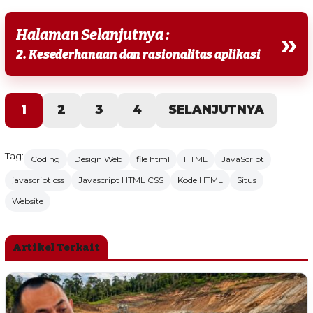
Halaman Selanjutnya :
»
2. Kesederhanaan dan rasionalitas aplikasi
1
2
3
4
SELANJUTNYA
Tag:
Coding
Design Web
file html
HTML
JavaScript
javascript css
Javascript HTML CSS
Kode HTML
Situs
Website
Artikel Terkait