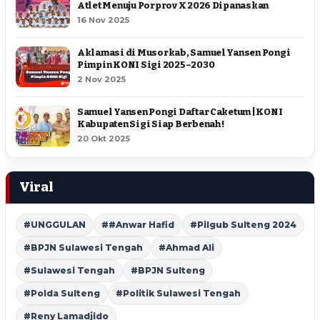
Atlet Menuju Porprov X 2026 Dipanaskan
16 Nov 2025
Aklamasi di Musorkab, Samuel Yansen Pongi
Pimpin KONI Sigi 2025–2030
2 Nov 2025
Samuel Yansen Pongi Daftar Caketum | KONI
Kabupaten Sigi Siap Berbenah !
20 Okt 2025
Viral
#UNGGULAN
##Anwar Hafid
#Pilgub Sulteng 2024
#BPJN Sulawesi Tengah
#Ahmad Ali
#Sulawesi Tengah
#BPJN Sulteng
#Polda Sulteng
#Politik Sulawesi Tengah
#Reny Lamadjido