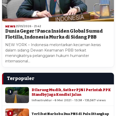
NEWS
21/05/2026 - 21:42
Dunia Geger ! Pasca Insiden Global Sumud
Flotilla, Indonesia Murka di Sidang PBB
NEW YORK – Indonesia melontarkan kecaman keras
dalam sidang Dewan Keamanan PBB terkait
meningkatnya pelanggaran hukum humaniter
internasional…
Terpopuler
Dilarang Mudik, Satker PJN I Perintah PPK
1
Standby Jaga Kondisi Jalan
Infrastruktur • 6 Mei 2021 - 13:38 • 135,567 views
2
Terlibat Narkoba Dua PNS di Palu Ditangkap