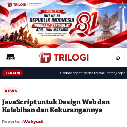
⌕
MENU
Update cepat: berita terbaru tersaji sepanjan
TERKINI
NEWS
JavaScript untuk Design Web dan
Kelebihan dan Kekurangannya
Reporter :
Wahyudi