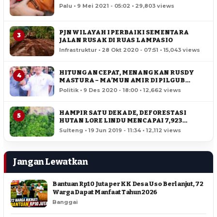
Palu • 9 Mei 2021 - 05:02 • 29,803 views
PJN WILAYAH I PERBAIKI SEMENTARA
3
JALAN RUSAK DI RUAS LAMPASIO
Infrastruktur • 28 Okt 2020 - 07:51 • 15,043 views
HITUNGAN CEPAT, MENANGKAN RUSDY
4
MASTURA – MA’MUN AMIR DI PILGUB
SULTENG
Politik • 9 Des 2020 - 18:00 • 12,662 views
HAMPIR SATU DEKADE, DEFORESTASI
5
HUTAN LORE LINDU MENCAPAI 7,923
HEKTAR
Sulteng • 19 Jun 2019 - 11:34 • 12,112 views
Jangan Lewatkan
Bantuan Rp10 Juta per KK Desa Uso Berlanjut, 72
Warga Dapat Manfaat Tahun 2026
Banggai