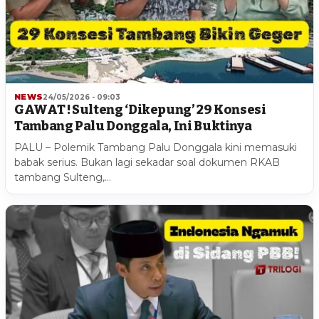
NEWS
24/05/2026 - 09:03
GAWAT ! Sulteng ‘Dikepung’ 29 Konsesi
Tambang Palu Donggala, Ini Buktinya
PALU – Polemik Tambang Palu Donggala kini memasuki
babak serius. Bukan lagi sekadar soal dokumen RKAB
tambang Sulteng,…