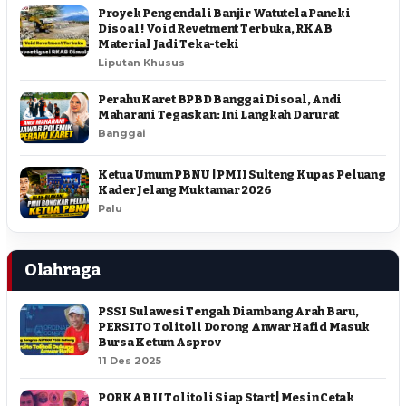
Proyek Pengendali Banjir Watutela Paneki
Disoal ! Void Revetment Terbuka, RKAB
Material Jadi Teka-teki
Liputan Khusus
Perahu Karet BPBD Banggai Disoal, Andi
Maharani Tegaskan: Ini Langkah Darurat
Banggai
Ketua Umum PBNU | PMII Sulteng Kupas Peluang
Kader Jelang Muktamar 2026
Palu
Olahraga
PSSI Sulawesi Tengah Diambang Arah Baru,
PERSITO Tolitoli Dorong Anwar Hafid Masuk
Bursa Ketum Asprov
11 Des 2025
PORKAB II Tolitoli Siap Start | Mesin Cetak