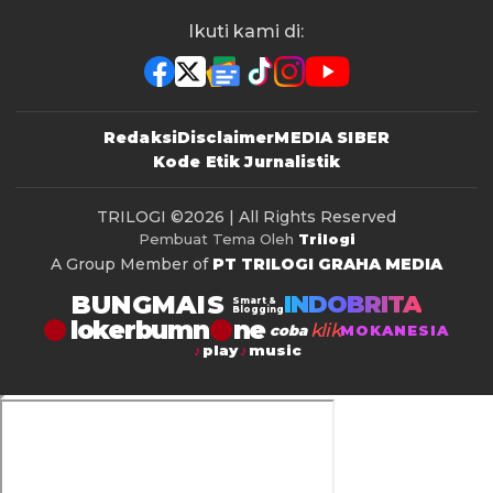
Ikuti kami di:
Redaksi
Disclaimer
MEDIA SIBER
Kode Etik Jurnalistik
TRILOGI
©2026 | All Rights Reserved
Pembuat Tema Oleh
Trilogi
A Group Member of
PT TRILOGI GRAHA MEDIA
BUNGMAIS
INDOBRITA
Smart &
Blogging
lokerbumn
klik
coba
MOKANESIA
play
music