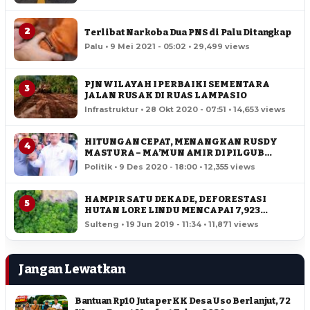
2
Terlibat Narkoba Dua PNS di Palu Ditangkap
Palu • 9 Mei 2021 - 05:02 • 29,499 views
PJN WILAYAH I PERBAIKI SEMENTARA
3
JALAN RUSAK DI RUAS LAMPASIO
Infrastruktur • 28 Okt 2020 - 07:51 • 14,653 views
HITUNGAN CEPAT, MENANGKAN RUSDY
4
MASTURA – MA’MUN AMIR DI PILGUB
SULTENG
Politik • 9 Des 2020 - 18:00 • 12,355 views
HAMPIR SATU DEKADE, DEFORESTASI
5
HUTAN LORE LINDU MENCAPAI 7,923
HEKTAR
Sulteng • 19 Jun 2019 - 11:34 • 11,871 views
Jangan Lewatkan
Bantuan Rp10 Juta per KK Desa Uso Berlanjut, 72