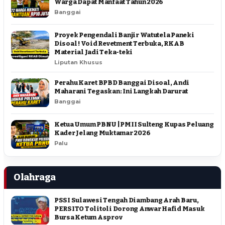
Warga Dapat Manfaat Tahun 2026
Banggai
Proyek Pengendali Banjir Watutela Paneki
Disoal ! Void Revetment Terbuka, RKAB
Material Jadi Teka-teki
Liputan Khusus
Perahu Karet BPBD Banggai Disoal, Andi
Maharani Tegaskan: Ini Langkah Darurat
Banggai
Ketua Umum PBNU | PMII Sulteng Kupas Peluang
Kader Jelang Muktamar 2026
Palu
Olahraga
PSSI Sulawesi Tengah Diambang Arah Baru,
PERSITO Tolitoli Dorong Anwar Hafid Masuk
Bursa Ketum Asprov