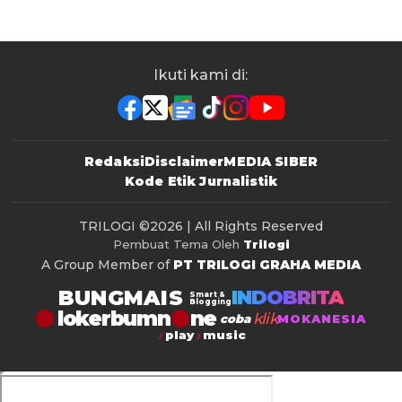
Ikuti kami di:
Redaksi
Disclaimer
MEDIA SIBER
Kode Etik Jurnalistik
TRILOGI
©2026 | All Rights Reserved
Pembuat Tema Oleh
Trilogi
A Group Member of
PT TRILOGI GRAHA MEDIA
BUNGMAIS
INDOBRITA
Smart &
Blogging
lokerbumn
klik
coba
MOKANESIA
play
music