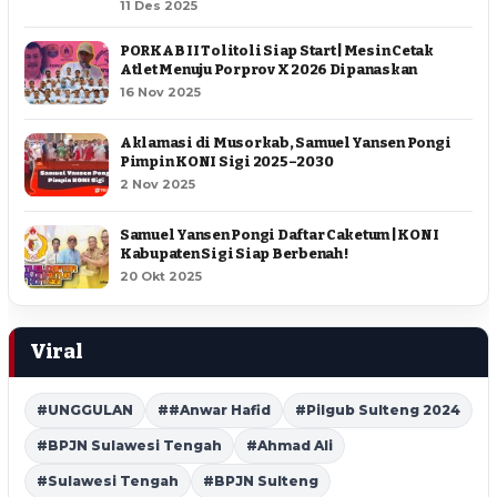
11 Des 2025
PORKAB II Tolitoli Siap Start | Mesin Cetak
Atlet Menuju Porprov X 2026 Dipanaskan
16 Nov 2025
Aklamasi di Musorkab, Samuel Yansen Pongi
Pimpin KONI Sigi 2025–2030
2 Nov 2025
Samuel Yansen Pongi Daftar Caketum | KONI
Kabupaten Sigi Siap Berbenah !
20 Okt 2025
Viral
#UNGGULAN
##Anwar Hafid
#Pilgub Sulteng 2024
#BPJN Sulawesi Tengah
#Ahmad Ali
#Sulawesi Tengah
#BPJN Sulteng