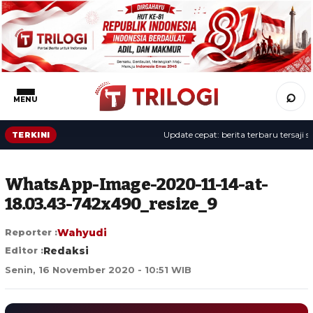
⌕
MENU
Update cepat: berita terbaru tersaji sepa
TERKINI
WhatsApp-Image-2020-11-14-at-
18.03.43-742x490_resize_9
Reporter :
Wahyudi
Editor :
Redaksi
Senin, 16 November 2020 - 10:51 WIB