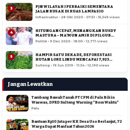
PJN WILAYAH I PERBAIKI SEMENTARA
3
JALAN RUSAK DI RUAS LAMPASIO
Infrastruktur • 28 Okt 2020 - 07:51 • 15,349 views
HITUNGAN CEPAT, MENANGKAN RUSDY
4
MASTURA – MA’MUN AMIR DI PILGUB
SULTENG
Politik • 9 Des 2020 - 18:00 • 12,771 views
HAMPIR SATU DEKADE, DEFORESTASI
5
HUTAN LORE LINDU MENCAPAI 7,923
HEKTAR
Sulteng • 19 Jun 2019 - 11:34 • 12,190 views
Jangan Lewatkan
Tambang Bawah Tanah PT CPM di Palu Bikin
Waswas, DPRD Sulteng Warning “Bom Waktu”
Palu
Bantuan Rp10 Juta per KK Desa Uso Berlanjut, 72
Warga Dapat Manfaat Tahun 2026