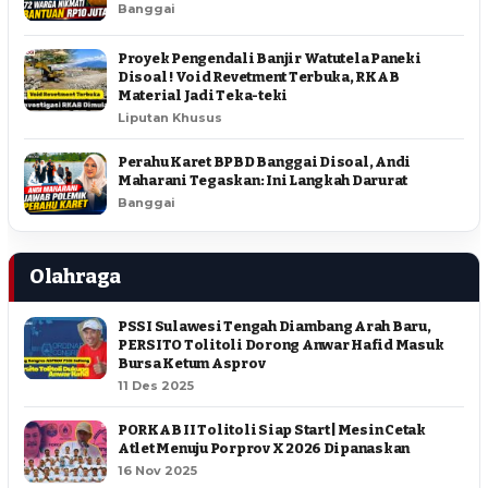
Banggai
Proyek Pengendali Banjir Watutela Paneki
Disoal ! Void Revetment Terbuka, RKAB
Material Jadi Teka-teki
Liputan Khusus
Perahu Karet BPBD Banggai Disoal, Andi
Maharani Tegaskan: Ini Langkah Darurat
Banggai
Olahraga
PSSI Sulawesi Tengah Diambang Arah Baru,
PERSITO Tolitoli Dorong Anwar Hafid Masuk
Bursa Ketum Asprov
11 Des 2025
PORKAB II Tolitoli Siap Start | Mesin Cetak
Atlet Menuju Porprov X 2026 Dipanaskan
16 Nov 2025