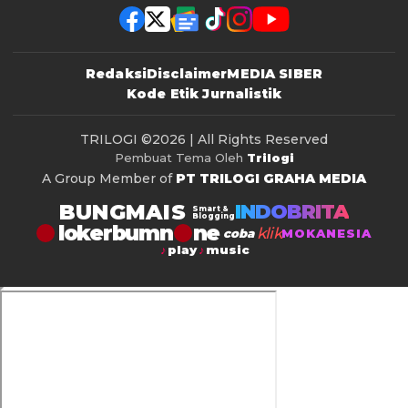
Redaksi
Disclaimer
MEDIA SIBER
Kode Etik Jurnalistik
TRILOGI
©2026 | All Rights Reserved
Pembuat Tema Oleh
Trilogi
A Group Member of
PT TRILOGI GRAHA MEDIA
BUNGMAIS
INDOBRITA
Smart &
Blogging
lokerbumn
klik
coba
MOKANESIA
play
music