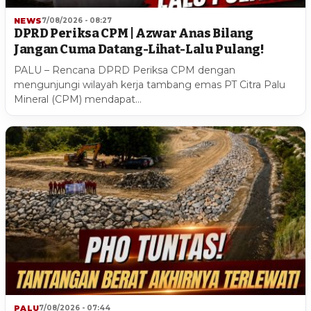
NEWS
7/08/2026 - 08:27
DPRD Periksa CPM | Azwar Anas Bilang
Jangan Cuma Datang-Lihat-Lalu Pulang!
PALU – Rencana DPRD Periksa CPM dengan
mengunjungi wilayah kerja tambang emas PT Citra Palu
Mineral (CPM) mendapat…
PALU
7/08/2026 - 07:44