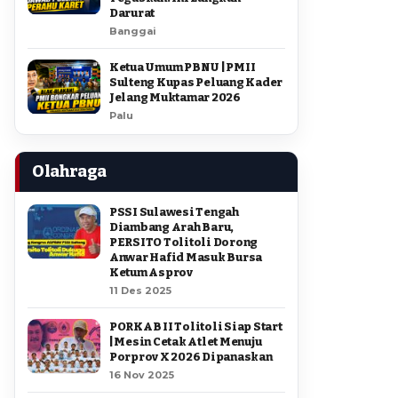
Darurat
Banggai
Ketua Umum PBNU | PMII
Sulteng Kupas Peluang Kader
Jelang Muktamar 2026
Palu
Olahraga
PSSI Sulawesi Tengah
Diambang Arah Baru,
PERSITO Tolitoli Dorong
Anwar Hafid Masuk Bursa
Ketum Asprov
11 Des 2025
PORKAB II Tolitoli Siap Start
| Mesin Cetak Atlet Menuju
Porprov X 2026 Dipanaskan
16 Nov 2025