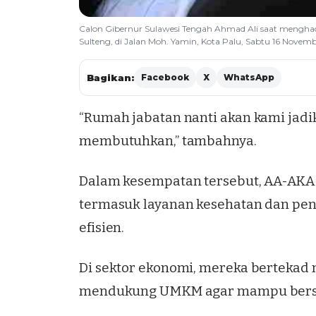
Calon Gibernur Sulawesi Tengah Ahmad Ali saat menghadi
Sulteng, di Jalan Moh. Yamin, Kota Palu, Sabtu 16 Novemb
Bagikan:
Facebook
X
WhatsApp
“Rumah jabatan nanti akan kami jad
membutuhkan,” tambahnya.
Dalam kesempatan tersebut, AA-AK
termasuk layanan kesehatan dan pend
efisien.
Di sektor ekonomi, mereka bertekad 
mendukung UMKM agar mampu bers