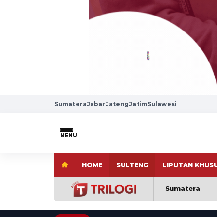
Sumatera
Jabar
Jateng
Jatim
Sulawesi
MENU
HOME
SULTENG
LIPUTAN KHUS
Sumatera