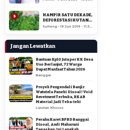
AMIR DI PILGUB
12,209 views
SULTENG
HAMPIR SATU DEKADE,
5
DEFORESTASI HUTAN
LORE LINDU MENCAPAI
Sulteng • 19 Jun 2019 - 11:34
7,923 HEKTAR
• 11,755 views
Jangan Lewatkan
Bantuan Rp10 Juta per KK Desa
Uso Berlanjut, 72 Warga
Dapat Manfaat Tahun 2026
Banggai
Proyek Pengendali Banjir
Watutela Paneki Disoal ! Void
Revetment Terbuka, RKAB
Material Jadi Teka-teki
Liputan Khusus
Perahu Karet BPBD Banggai
Disoal, Andi Maharani
Tegaskan: Ini Langkah