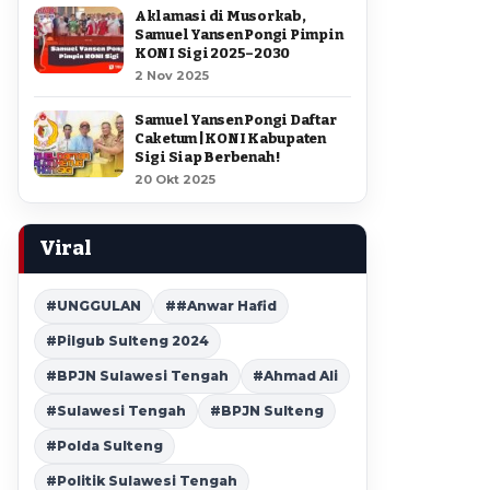
Aklamasi di Musorkab,
Samuel Yansen Pongi Pimpin
KONI Sigi 2025–2030
2 Nov 2025
Samuel Yansen Pongi Daftar
Caketum | KONI Kabupaten
Sigi Siap Berbenah !
20 Okt 2025
Viral
#UNGGULAN
##Anwar Hafid
#Pilgub Sulteng 2024
#BPJN Sulawesi Tengah
#Ahmad Ali
#Sulawesi Tengah
#BPJN Sulteng
#Polda Sulteng
#Politik Sulawesi Tengah