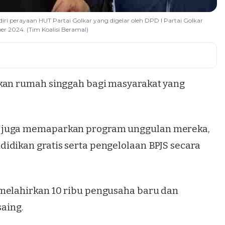
ri perayaan HUT Partai Golkar yang digelar oleh DPD I Partai Golkar
er 2024. (Tim Koalisi Beramal)
ikan rumah singgah bagi masyarakat yang
A juga memaparkan program unggulan mereka,
idikan gratis serta pengelolaan BPJS secara
melahirkan 10 ribu pengusaha baru dan
aing.