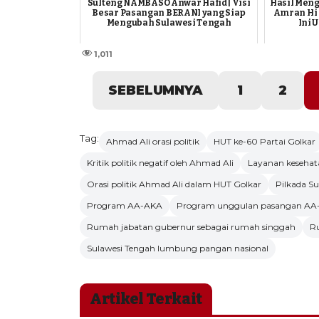
Sulteng NAMBASO Anwar Hafid | Visi
Hasil Menge
Besar Pasangan BERANI yang Siap
Amran Hi
Mengubah Sulawesi Tengah
Ini 
1,011
SEBELUMNYA
1
2
Tag:
Ahmad Ali orasi politik
HUT ke-60 Partai Golkar
Kritik politik negatif oleh Ahmad Ali
Layanan kesehat
Orasi politik Ahmad Ali dalam HUT Golkar
Pilkada S
Program AA-AKA
Program unggulan pasangan AA-
Rumah jabatan gubernur sebagai rumah singgah
R
Sulawesi Tengah lumbung pangan nasional
Artikel Terkait