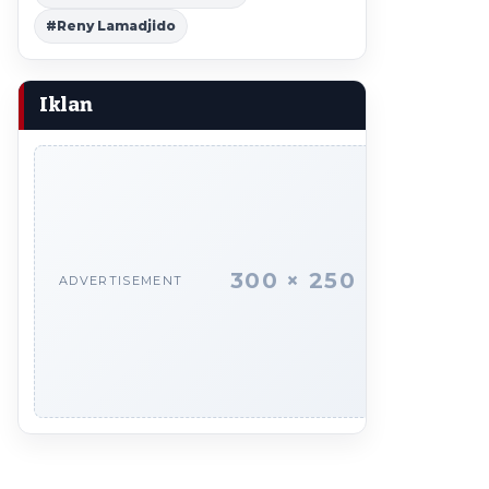
#Reny Lamadjido
Iklan
300 × 250
ADVERTISEMENT