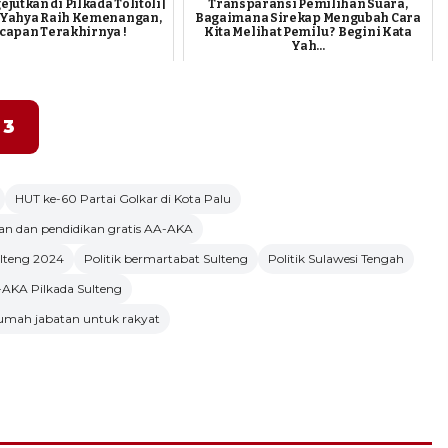
jutkan di Pilkada Tolitoli |
Transparansi Pemilihan Suara,
 Yahya Raih Kemenangan,
Bagaimana Sirekap Mengubah Cara
Ucapan Terakhirnya !
Kita Melihat Pemilu ? Begini Kata
Yah...
3
HUT ke-60 Partai Golkar di Kota Palu
an dan pendidikan gratis AA-AKA
ulteng 2024
Politik bermartabat Sulteng
Politik Sulawesi Tengah
AKA Pilkada Sulteng
umah jabatan untuk rakyat