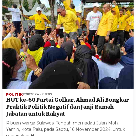
POLITIK
17/11/2024 - 08:07
HUT ke-60 Partai Golkar, Ahmad Ali Bongkar
Praktik Politik Negatif dan Janji Rumah
Jabatan untuk Rakyat
Ribuan warga Sulawesi Tengah memadati Jalan Moh.
Yamin, Kota Palu, pada Sabtu, 16 November 2024, untuk
merayakan HUT…