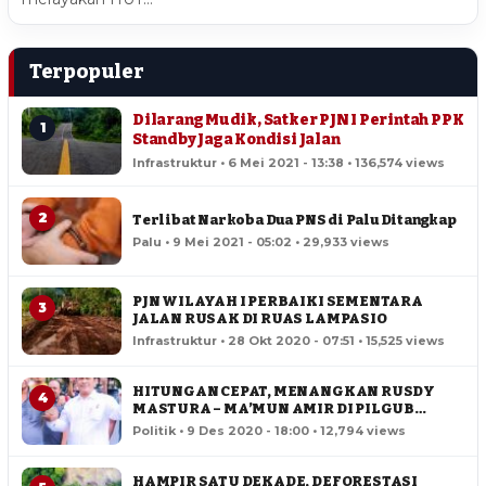
Terpopuler
Dilarang Mudik, Satker PJN I Perintah PPK
1
Standby Jaga Kondisi Jalan
Infrastruktur • 6 Mei 2021 - 13:38 • 136,574 views
2
Terlibat Narkoba Dua PNS di Palu Ditangkap
Palu • 9 Mei 2021 - 05:02 • 29,933 views
PJN WILAYAH I PERBAIKI SEMENTARA
3
JALAN RUSAK DI RUAS LAMPASIO
Infrastruktur • 28 Okt 2020 - 07:51 • 15,525 views
HITUNGAN CEPAT, MENANGKAN RUSDY
4
MASTURA – MA’MUN AMIR DI PILGUB
SULTENG
Politik • 9 Des 2020 - 18:00 • 12,794 views
HAMPIR SATU DEKADE, DEFORESTASI