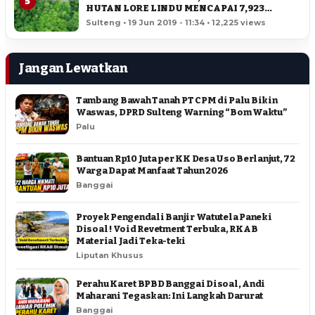
5
HUTAN LORE LINDU MENCAPAI 7,923
HEKTAR
Sulteng • 19 Jun 2019 - 11:34 • 12,225 views
Jangan Lewatkan
Tambang Bawah Tanah PT CPM di Palu Bikin
Waswas, DPRD Sulteng Warning “Bom Waktu”
Palu
Bantuan Rp10 Juta per KK Desa Uso Berlanjut, 72
Warga Dapat Manfaat Tahun 2026
Banggai
Proyek Pengendali Banjir Watutela Paneki
Disoal ! Void Revetment Terbuka, RKAB
Material Jadi Teka-teki
Liputan Khusus
Perahu Karet BPBD Banggai Disoal, Andi
Maharani Tegaskan: Ini Langkah Darurat
Banggai