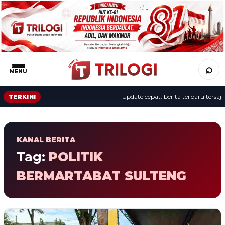
⌕
MENU
Update cepat: berita terbaru tersaji 
TERKINI
KANAL BERITA
Tag:
POLITIK
BERMARTABAT SULTENG