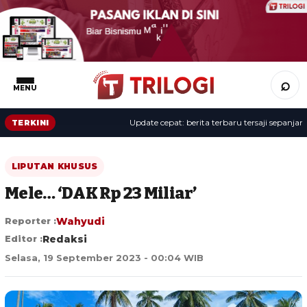
⌕
MENU
Update cepat: berita terbaru tersaji sepanjang ha
TERKINI
LIPUTAN KHUSUS
Mele… ‘DAK Rp 23 Miliar’
Reporter :
Wahyudi
Editor :
Redaksi
Selasa, 19 September 2023 - 00:04 WIB