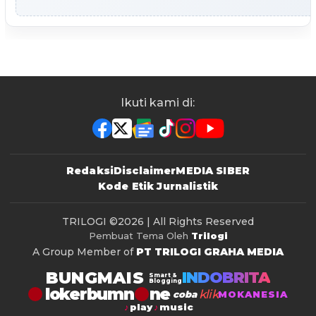
Ikuti kami di:
Redaksi
Disclaimer
MEDIA SIBER
Kode Etik Jurnalistik
TRILOGI
©2026 | All Rights Reserved
Pembuat Tema Oleh
Trilogi
A Group Member of
PT TRILOGI GRAHA MEDIA
BUNGMAIS
INDOBRITA
Smart &
Blogging
lokerbumn
klik
coba
MOKANESIA
play
music