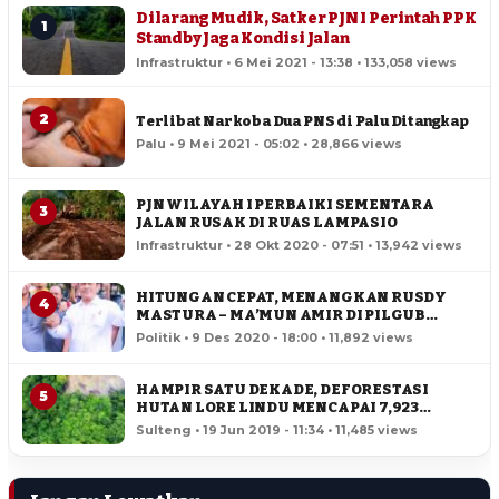
Dilarang Mudik, Satker PJN I Perintah PPK
1
Standby Jaga Kondisi Jalan
Infrastruktur • 6 Mei 2021 - 13:38 • 133,058 views
2
Terlibat Narkoba Dua PNS di Palu Ditangkap
Palu • 9 Mei 2021 - 05:02 • 28,866 views
PJN WILAYAH I PERBAIKI SEMENTARA
3
JALAN RUSAK DI RUAS LAMPASIO
Infrastruktur • 28 Okt 2020 - 07:51 • 13,942 views
HITUNGAN CEPAT, MENANGKAN RUSDY
4
MASTURA – MA’MUN AMIR DI PILGUB
SULTENG
Politik • 9 Des 2020 - 18:00 • 11,892 views
HAMPIR SATU DEKADE, DEFORESTASI
5
HUTAN LORE LINDU MENCAPAI 7,923
HEKTAR
Sulteng • 19 Jun 2019 - 11:34 • 11,485 views