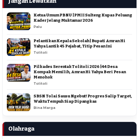
Jangan Lewatkan
Ketua Umum PBNU | PMII Sulteng Kupas Peluang
Kader Jelang Muktamar 2026
Palu
Pelantikan Kepala Sekolah | Bupati Amran Hi
Yahya Lantik 45 Pejabat, Titip Pesan Ini
Tolitoli
Pilkades Serentak Tolitoli 2026 | 44 Desa
Kompak Memilih, Amran Hi Yahya Beri Pesan
Menohok
Tolitoli
SBSN Tolai Sausu Ngebut! Progres Salip Target,
Waktu Tempuh Siap Dipangkas
Bina Marga
Olahraga