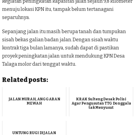
kegiatan peningkatan kapasitas jalan sejauh 9,8 kilometer
menuju lokasi KPN itu, tampak belum tertanagani
separuhnya.
Sepanjang jalan itu masih berupa tanah dan tumpukan
sisah bekas galian badan jalan. Dengan sisah waktu
kontrak tiga bulan lamanya, sudah dapat di pastikan
proyek peningkatan jalan untuk mendukung KPN Desa
Talaga molor dari tenggat waktu.
Related posts:
JALAN MURAH, ANGGARAN
KRAK Sulteng Desak Polisi
MEWAH
Agar Pengusutan TTG Donggala
tak Menyusut
UNTUNG RUGI DIJALAN