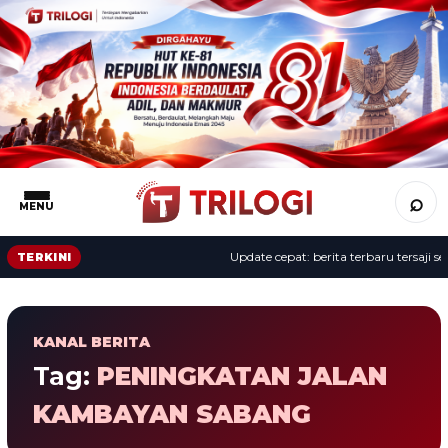
⌕
MENU
Update cepat: berita terbaru tersaji sep
TERKINI
KANAL BERITA
Tag:
PENINGKATAN JALAN
KAMBAYAN SABANG