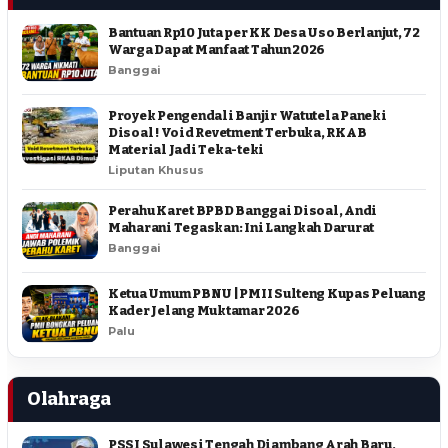
Bantuan Rp10 Juta per KK Desa Uso Berlanjut, 72
Warga Dapat Manfaat Tahun 2026
Banggai
Proyek Pengendali Banjir Watutela Paneki
Disoal ! Void Revetment Terbuka, RKAB
Material Jadi Teka-teki
Liputan Khusus
Perahu Karet BPBD Banggai Disoal, Andi
Maharani Tegaskan: Ini Langkah Darurat
Banggai
Ketua Umum PBNU | PMII Sulteng Kupas Peluang
Kader Jelang Muktamar 2026
Palu
Olahraga
PSSI Sulawesi Tengah Diambang Arah Baru,