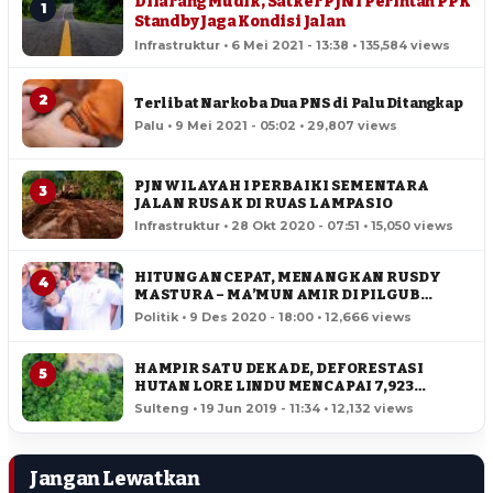
Dilarang Mudik, Satker PJN I Perintah PPK
1
Standby Jaga Kondisi Jalan
Infrastruktur • 6 Mei 2021 - 13:38 • 135,584 views
2
Terlibat Narkoba Dua PNS di Palu Ditangkap
Palu • 9 Mei 2021 - 05:02 • 29,807 views
PJN WILAYAH I PERBAIKI SEMENTARA
3
JALAN RUSAK DI RUAS LAMPASIO
Infrastruktur • 28 Okt 2020 - 07:51 • 15,050 views
HITUNGAN CEPAT, MENANGKAN RUSDY
4
MASTURA – MA’MUN AMIR DI PILGUB
SULTENG
Politik • 9 Des 2020 - 18:00 • 12,666 views
HAMPIR SATU DEKADE, DEFORESTASI
5
HUTAN LORE LINDU MENCAPAI 7,923
HEKTAR
Sulteng • 19 Jun 2019 - 11:34 • 12,132 views
Jangan Lewatkan