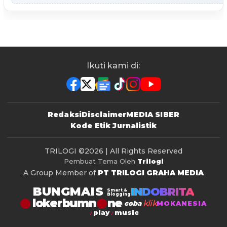
Ikuti kami di:
Redaksi
Disclaimer
MEDIA SIBER
Kode Etik Jurnalistik
TRILOGI
©2026 | All Rights Reserved
Pembuat Tema Oleh
Trilogi
A Group Member of
PT TRILOGI GRAHA MEDIA
BUNGMAIS
INDOBRITA
Smart &
Blogging
lokerbumn
klik
coba
MOKANESIA
play
music