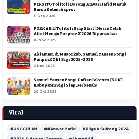
PERSITO Tolitoli Dorong Anwar Hafid Masuk
Bursa Ketum Asprov
11 Des 2025
PORKAB II Tolitoli Siap Start | Mesin Cetak
Atlet Menuju Porprov X 2026 Dipanaskan
16 Nov 2025
Aklamasi di Musorkab, Samuel Yansen Pongi
Pimpin KONI Sigi 2025–2030
2 Nov 2025
Samuel Yansen Pongi Daftar Caketum | KONI
Kabupaten Sigi Siap Berbenah !
20 Okt 2025
Viral
#UNGGULAN
##Anwar Hafid
#Pilgub Sulteng 2024
#BPJN Sulawesi Tengah
#Ahmad Ali