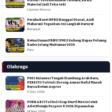
Disoal ! Void Revetment Terbuka, RKAB
Material Jadi Teka-teki
Liputan Khusus
Perahu Karet BPBD Banggai Disoal, Andi
Maharani Tegaskan: Ini Langkah Darurat
Banggai
Ketua Umum PBNU | PMII Sulteng Kupas Peluang
Kader Jelang Muktamar 2026
Palu
Olahraga
PSSI Sulawesi Tengah Diambang Arah Baru,
PERSITO Tolitoli Dorong Anwar Hafid Masuk
Bursa Ketum Asprov
11 Des 2025
PORKAB II Tolitoli Siap Start | Mesin Cetak
Atlet Menuju Porprov X 2026 Dipanaskan
16 Nov 2025