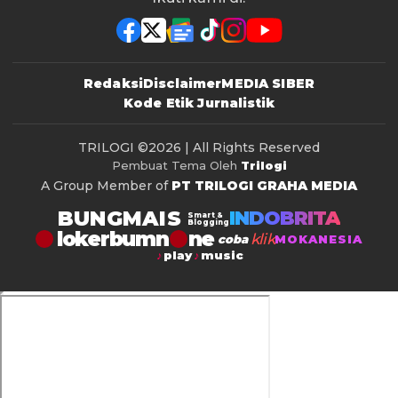
Redaksi
Disclaimer
MEDIA SIBER
Kode Etik Jurnalistik
TRILOGI
©2026 | All Rights Reserved
Pembuat Tema Oleh
Trilogi
A Group Member of
PT TRILOGI GRAHA MEDIA
BUNGMAIS
INDOBRITA
Smart &
Blogging
lokerbumn
klik
coba
MOKANESIA
play
music