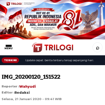
⌕
MENU
Update cepat: berita terbaru tersaji sepanjang hari.
TERKINI
IMG_20200120_151522
Reporter :
Wahyudi
Editor :
Redaksi
Selasa, 21 Januari 2020 - 09:41 WIB