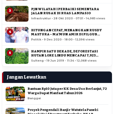
PJN WILAYAH I PERBAIKI SEMENTARA
3
JALAN RUSAK DI RUAS LAMPASIO
Infrastruktur • 28 Okt 2020 - 07:51 • 14,985 views
HITUNGAN CEPAT, MENANGKAN RUSDY
4
MASTURA – MA’MUN AMIR DI PILGUB
SULTENG
Politik • 9 Des 2020 - 18:00 • 12,596 views
HAMPIR SATU DEKADE, DEFORESTASI
5
HUTAN LORE LINDU MENCAPAI 7,923
HEKTAR
Sulteng • 19 Jun 2019 - 11:34 • 12,068 views
Jangan Lewatkan
Bantuan Rp10 Juta per KK Desa Uso Berlanjut, 72
Warga Dapat Manfaat Tahun 2026
Banggai
Proyek Pengendali Banjir Watutela Paneki