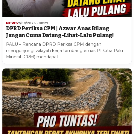
NEWS
7/08/2026 - 08:27
DPRD Periksa CPM | Azwar Anas Bilang
Jangan Cuma Datang-Lihat-Lalu Pulang!
PALU – Rencana DPRD Periksa CPM dengan
mengunjungi wilayah kerja tambang emas PT Citra Palu
Mineral (CPM) mendapat…