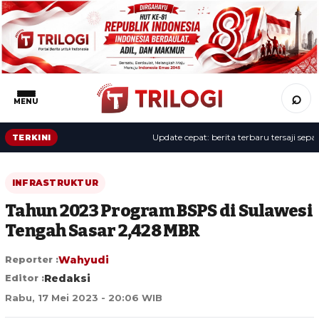
⌕
MENU
Update cepat: berita terbaru tersaji sepanjang
TERKINI
INFRASTRUKTUR
Tahun 2023 Program BSPS di Sulawesi
Tengah Sasar 2,428 MBR
Reporter :
Wahyudi
Editor :
Redaksi
Rabu, 17 Mei 2023 - 20:06 WIB