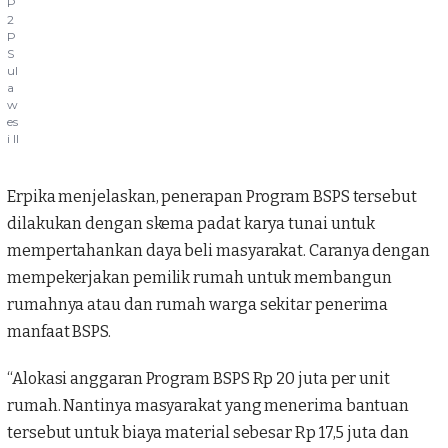
P
2
P
S
ul
a
w
es
i II
Erpika menjelaskan, penerapan Program
BSPS
tersebut
dilakukan dengan skema padat karya tunai untuk
mempertahankan daya beli masyarakat. Caranya dengan
mempekerjakan pemilik rumah untuk membangun
rumahnya atau dan rumah warga sekitar penerima
manfaat
BSPS
.
“Alokasi anggaran Program BSPS Rp 20 juta per unit
rumah. Nantinya masyarakat yang menerima bantuan
tersebut untuk biaya material sebesar Rp 17,5 juta dan