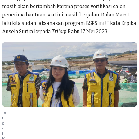
masih akan bertambah karena proses verifikasi calon
penerima bantuan saat ini masih berjalan. Bulan Maret
lalu kita sudah laksanakan program BSPS ini !.” kata Erpika
Ansela Surira kepada
Trilogi
Rabu 17 Mei 2023.
Te
n
g
a
h
K