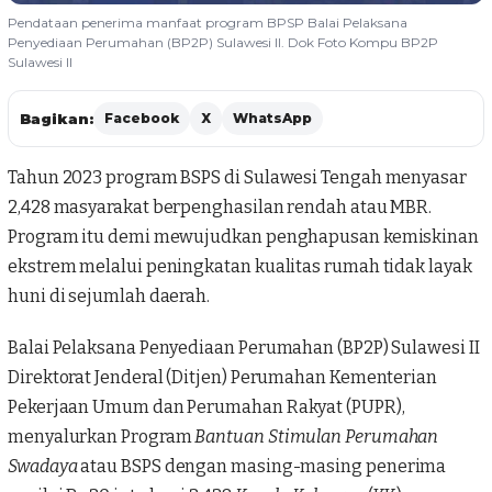
Pendataan penerima manfaat program BPSP Balai Pelaksana
Penyediaan Perumahan (BP2P) Sulawesi II. Dok Foto Kompu BP2P
Sulawesi II
Bagikan:
Facebook
X
WhatsApp
Tahun 2023 program BSPS di Sulawesi Tengah
menyasar
2,428 masyarakat berpenghasilan rendah atau MBR.
Program itu demi mewujudkan penghapusan kemiskinan
ekstrem melalui peningkatan kualitas rumah tidak layak
huni di sejumlah daerah.
Balai Pelaksana Penyediaan Perumahan (
BP2P
) Sulawesi II
Direktorat Jenderal (Ditjen) Perumahan Kementerian
Pekerjaan Umum dan Perumahan Rakyat (PUPR),
menyalurkan Program
Bantuan Stimulan Perumahan
Swadaya
atau
BSPS
dengan masing-masing penerima