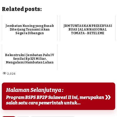
Related posts:
Jembatan Kuning yang Rusak
JBM TUNTASKAN PRESERVASI
Diterjang Tsunami Akan
RUAS JALAN NASIONAL
Segera Dibangun
TOMATA - BETELEME
Rekontruksi Jembatan Palu IV
Senilai Rp325 Miliar,
Mengalami Hambatan Lahan
2,026
Halaman Selanjutnya :
»
Program BSPS BP2P Sulawesi II ini, merupakan
salah satu cara pemerintah untuk...