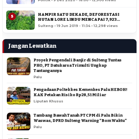
Politik • 9 Des 2020 - 18:00 • 12,900 views
HAMPIR SATU DEKADE, DEFORESTASI
5
HUTAN LORE LINDU MENCAPAI 7,923
HEKTAR
Sulteng • 19 Jun 2019 - 11:34 • 12,298 views
Jangan Lewatkan
Proyek Pengendali Banjir di Sulteng Tuntas
PHO, PT Datukarsa Trimulti Ungkap
Tantangannya
Palu
Pengadaan Poltekkes Kemenkes Palu HEBOH!
KAK Petakan Risiko Rp28,51 Miliar
Liputan Khusus
Tambang Bawah Tanah PT CPM di Palu Bikin
Waswas, DPRD Sulteng Warning “Bom Waktu”
Palu