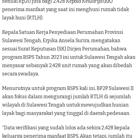
senilai Rp20 juta bagi 2,428
Kepala Keluarga
(KK)
penerima manfaat yang saat ini menghuni rumah tidak
layak huni (RTLH).
Kepala Satuan Kerja Penyediaan Perumahan Provinsi
Sulawesi Tengah,
Erpika Ansela Surira
, mengatakan
sesuai Surat Keputusan (SK) Dirjen Perumahan, bahwa
program
BSPS
Tahun 2023 ini untuk Sulawesi Tengah akan
menyasar sebanyak 2.428 unit rumah yang akan dibedah
secara swadaya.
Menurutnya untuk program BSPS kali ini,
BP2P Sulawesi II
akan fokus dalam mengurangi jumlah RTLH di sejumlah
wilayah di Sulawesi Tengah untuk mewujudkan hunian
layak bagi masyarakat yang tinggal di daerah pedesaan.
“Data verifikasi yang sudah lolos ada sekira 2,428 kepala
keluarga penerima manfaat
BSPS
. Akan tetapi, jumlah itu