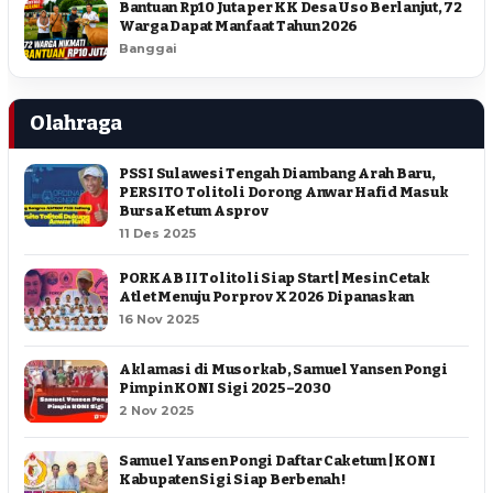
Bantuan Rp10 Juta per KK Desa Uso Berlanjut, 72
Warga Dapat Manfaat Tahun 2026
Banggai
Olahraga
PSSI Sulawesi Tengah Diambang Arah Baru,
PERSITO Tolitoli Dorong Anwar Hafid Masuk
Bursa Ketum Asprov
11 Des 2025
PORKAB II Tolitoli Siap Start | Mesin Cetak
Atlet Menuju Porprov X 2026 Dipanaskan
16 Nov 2025
Aklamasi di Musorkab, Samuel Yansen Pongi
Pimpin KONI Sigi 2025–2030
2 Nov 2025
Samuel Yansen Pongi Daftar Caketum | KONI
Kabupaten Sigi Siap Berbenah !