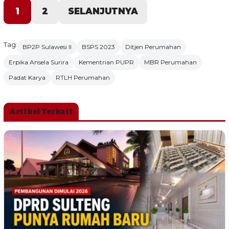
1
2
SELANJUTNYA
Tag:
BP2P Sulawesi II
BSPS 2023
Ditjen Perumahan
Erpika Ansela Surira
Kementrian PUPR
MBR Perumahan
Padat Karya
RTLH Perumahan
Artikel Terkait