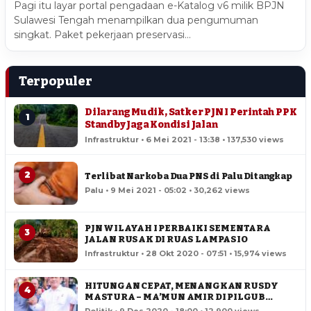
Pagi itu layar portal pengadaan e-Katalog v6 milik BPJN
Sulawesi Tengah menampilkan dua pengumuman
singkat. Paket pekerjaan preservasi…
Terpopuler
Dilarang Mudik, Satker PJN I Perintah PPK
1
Standby Jaga Kondisi Jalan
Infrastruktur • 6 Mei 2021 - 13:38 • 137,530 views
2
Terlibat Narkoba Dua PNS di Palu Ditangkap
Palu • 9 Mei 2021 - 05:02 • 30,262 views
PJN WILAYAH I PERBAIKI SEMENTARA
3
JALAN RUSAK DI RUAS LAMPASIO
Infrastruktur • 28 Okt 2020 - 07:51 • 15,974 views
HITUNGAN CEPAT, MENANGKAN RUSDY
4
MASTURA – MA’MUN AMIR DI PILGUB
SULTENG