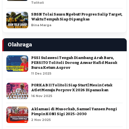
Tolitoli
SBSN Tolai Sausu Ngebut! Progres Salip Target,
Waktu Tempuh Siap Dipangkas
Bina Marga
Olahraga
PSSI Sulawesi Tengah Diambang Arah Baru,
PERSITO Tolitoli Dorong Anwar Hafid Masuk
Bursa Ketum Asprov
11 Des 2025
PORKAB II Tolitoli Siap Start | Mesin Cetak
Atlet Menuju Porprov X 2026 Dipanaskan
16 Nov 2025
Aklamasi di Musorkab, Samuel Yansen Pongi
Pimpin KONI Sigi 2025–2030
2 Nov 2025