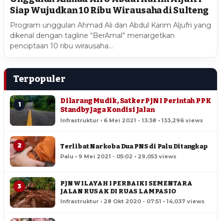
Siap Wujudkan 10 Ribu Wirausaha di Sulteng
Program unggulan Ahmad Ali dan Abdul Karim Aljufri yang
dikenal dengan tagline “BerAmal” menargetkan
penciptaan 10 ribu wirausaha…
Terpopuler
Dilarang Mudik, Satker PJN I Perintah PPK
1
Standby Jaga Kondisi Jalan
Infrastruktur • 6 Mei 2021 - 13:38 • 133,296 views
2
Terlibat Narkoba Dua PNS di Palu Ditangkap
Palu • 9 Mei 2021 - 05:02 • 29,053 views
PJN WILAYAH I PERBAIKI SEMENTARA
3
JALAN RUSAK DI RUAS LAMPASIO
Infrastruktur • 28 Okt 2020 - 07:51 • 14,037 views