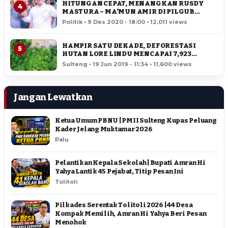
HITUNGAN CEPAT, MENANGKAN RUSDY
4
MASTURA – MA’MUN AMIR DI PILGUB
SULTENG
Politik • 9 Des 2020 - 18:00 • 12,011 views
HAMPIR SATU DEKADE, DEFORESTASI
5
HUTAN LORE LINDU MENCAPAI 7,923
HEKTAR
Sulteng • 19 Jun 2019 - 11:34 • 11,600 views
Jangan Lewatkan
Ketua Umum PBNU | PMII Sulteng Kupas Peluang
Kader Jelang Muktamar 2026
Palu
Pelantikan Kepala Sekolah | Bupati Amran Hi
Yahya Lantik 45 Pejabat, Titip Pesan Ini
Tolitoli
Pilkades Serentak Tolitoli 2026 | 44 Desa
Kompak Memilih, Amran Hi Yahya Beri Pesan
Menohok