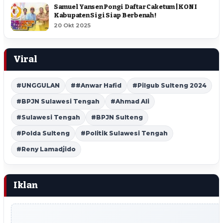
Samuel Yansen Pongi Daftar Caketum | KONI
Kabupaten Sigi Siap Berbenah !
20 Okt 2025
Viral
#UNGGULAN
##Anwar Hafid
#Pilgub Sulteng 2024
#BPJN Sulawesi Tengah
#Ahmad Ali
#Sulawesi Tengah
#BPJN Sulteng
#Polda Sulteng
#Politik Sulawesi Tengah
#Reny Lamadjido
Iklan