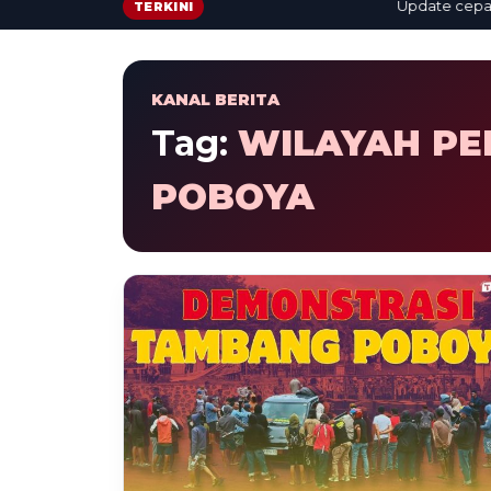
Update cepat: be
TERKINI
KANAL BERITA
Tag:
WILAYAH P
POBOYA