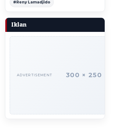
#Reny Lamadjido
Iklan
300 × 250
ADVERTISEMENT