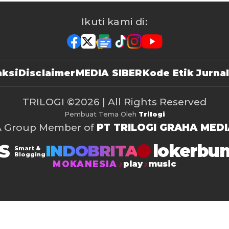
Ikuti kami di:
ksi
Disclaimer
MEDIA SIBER
Kode Etik Jurnal
TRILOGI
©2026 | All Rights Reserved
Pembuat Tema Oleh
Trilogi
A Group Member of
PT TRILOGI GRAHA MEDI
S
lokerbu
INDOBRITA
Smart &
Blogging
MOKANESIA
play
music