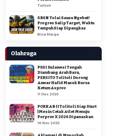
Tolitoli
SBSN Tolai Sausu Ngebut!
Progres Salip Target, Waktu
Tempuh Siap Dipangkas
Bina Marga
Olahraga
PSSI Sulawesi Tengah
Diambang Arah Baru,
PERSITO Tolitoli Dorong
Anwar Hafid Masuk Bursa
Ketum Asprov
11 Des 2025
PORKAB II Tolitoli Siap Start
| Mesin Cetak Atlet Menuju
Porprov X 2026 Dipanaskan
16 Nov 2025
Aklamasi di Musorkab,