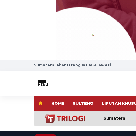
Sumatera
Jabar
Jateng
Jatim
Sulawesi
MENU
HOME
SULTENG
LIPUTAN KHUS
Sumatera