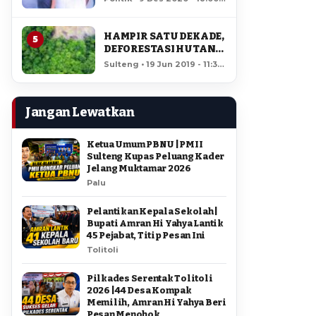
AMIR DI PILGUB
12,153 views
SULTENG
HAMPIR SATU DEKADE,
5
DEFORESTASI HUTAN
LORE LINDU MENCAPAI
Sulteng • 19 Jun 2019 - 11:34
7,923 HEKTAR
• 11,697 views
Jangan Lewatkan
Ketua Umum PBNU | PMII
Sulteng Kupas Peluang Kader
Jelang Muktamar 2026
Palu
Pelantikan Kepala Sekolah |
Bupati Amran Hi Yahya Lantik
45 Pejabat, Titip Pesan Ini
Tolitoli
Pilkades Serentak Tolitoli
2026 | 44 Desa Kompak
Memilih, Amran Hi Yahya Beri
Pesan Menohok