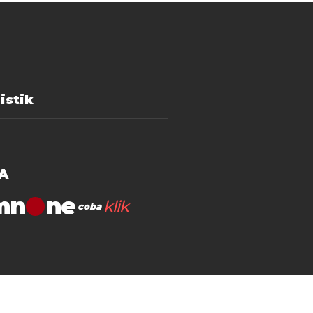
istik
A
mn
klik
coba