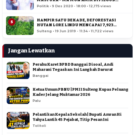
SULTENG
Politik • 9 Des 2020 - 18:00 • 12,175 views
HAMPIR SATU DEKADE, DEFORESTASI
5
HUTAN LORE LINDU MENCAPAI 7,923
HEKTAR
Sulteng • 19 Jun 2019 - 11:34 • 11,722 views
Jangan Lewatkan
Perahu Karet BPBD Banggai Disoal, Andi
Maharani Tegaskan: Ini Langkah Darurat
Banggai
Ketua Umum PBNU | PMII Sulteng Kupas Peluang
Kader Jelang Muktamar 2026
Palu
Pelantikan Kepala Sekolah | Bupati Amran Hi
Yahya Lantik 45 Pejabat, Titip Pesan Ini
Tolitoli