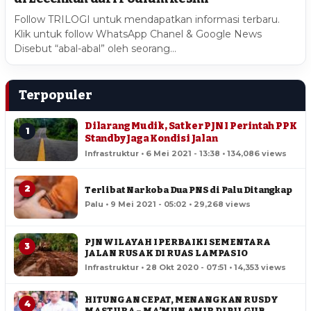
Follow TRILOGI untuk mendapatkan informasi terbaru.
Klik untuk follow WhatsApp Chanel & Google News
Disebut “abal-abal” oleh seorang…
Terpopuler
Dilarang Mudik, Satker PJN I Perintah PPK
1
Standby Jaga Kondisi Jalan
Infrastruktur • 6 Mei 2021 - 13:38 • 134,086 views
2
Terlibat Narkoba Dua PNS di Palu Ditangkap
Palu • 9 Mei 2021 - 05:02 • 29,268 views
PJN WILAYAH I PERBAIKI SEMENTARA
3
JALAN RUSAK DI RUAS LAMPASIO
Infrastruktur • 28 Okt 2020 - 07:51 • 14,353 views
HITUNGAN CEPAT, MENANGKAN RUSDY
4
MASTURA – MA’MUN AMIR DI PILGUB