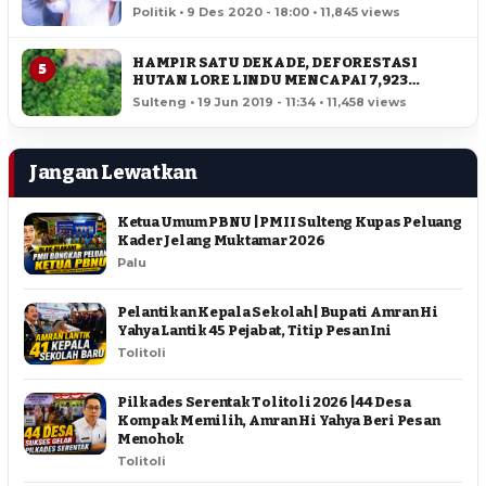
SULTENG
Politik • 9 Des 2020 - 18:00 • 11,845 views
HAMPIR SATU DEKADE, DEFORESTASI
5
HUTAN LORE LINDU MENCAPAI 7,923
HEKTAR
Sulteng • 19 Jun 2019 - 11:34 • 11,458 views
Jangan Lewatkan
Ketua Umum PBNU | PMII Sulteng Kupas Peluang
Kader Jelang Muktamar 2026
Palu
Pelantikan Kepala Sekolah | Bupati Amran Hi
Yahya Lantik 45 Pejabat, Titip Pesan Ini
Tolitoli
Pilkades Serentak Tolitoli 2026 | 44 Desa
Kompak Memilih, Amran Hi Yahya Beri Pesan
Menohok
Tolitoli