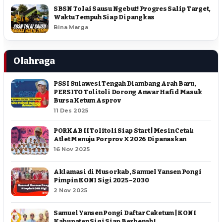
SBSN Tolai Sausu Ngebut! Progres Salip Target,
Waktu Tempuh Siap Dipangkas
Bina Marga
Olahraga
PSSI Sulawesi Tengah Diambang Arah Baru,
PERSITO Tolitoli Dorong Anwar Hafid Masuk
Bursa Ketum Asprov
11 Des 2025
PORKAB II Tolitoli Siap Start | Mesin Cetak
Atlet Menuju Porprov X 2026 Dipanaskan
16 Nov 2025
Aklamasi di Musorkab, Samuel Yansen Pongi
Pimpin KONI Sigi 2025–2030
2 Nov 2025
Samuel Yansen Pongi Daftar Caketum | KONI
Kabupaten Sigi Siap Berbenah !