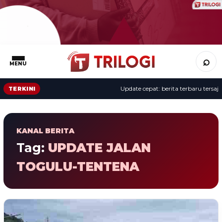
⌕
MENU
Update cepat: berita terbaru tersaji 
TERKINI
KANAL BERITA
Tag:
UPDATE JALAN
TOGULU-TENTENA