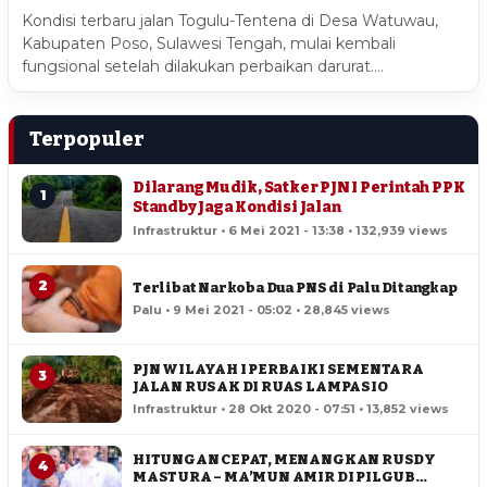
Kondisi terbaru jalan Togulu-Tentena di Desa Watuwau,
Kabupaten Poso, Sulawesi Tengah, mulai kembali
fungsional setelah dilakukan perbaikan darurat.…
Terpopuler
Dilarang Mudik, Satker PJN I Perintah PPK
1
Standby Jaga Kondisi Jalan
Infrastruktur • 6 Mei 2021 - 13:38 • 132,939 views
2
Terlibat Narkoba Dua PNS di Palu Ditangkap
Palu • 9 Mei 2021 - 05:02 • 28,845 views
PJN WILAYAH I PERBAIKI SEMENTARA
3
JALAN RUSAK DI RUAS LAMPASIO
Infrastruktur • 28 Okt 2020 - 07:51 • 13,852 views
HITUNGAN CEPAT, MENANGKAN RUSDY
4
MASTURA – MA’MUN AMIR DI PILGUB