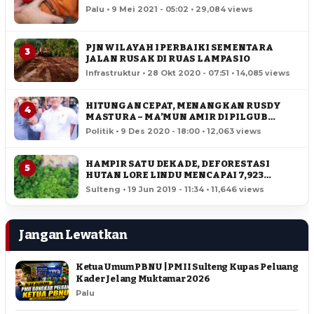
Palu • 9 Mei 2021 - 05:02 • 29,084 views
PJN WILAYAH I PERBAIKI SEMENTARA
3
JALAN RUSAK DI RUAS LAMPASIO
Infrastruktur • 28 Okt 2020 - 07:51 • 14,085 views
HITUNGAN CEPAT, MENANGKAN RUSDY
4
MASTURA – MA’MUN AMIR DI PILGUB
SULTENG
Politik • 9 Des 2020 - 18:00 • 12,063 views
HAMPIR SATU DEKADE, DEFORESTASI
5
HUTAN LORE LINDU MENCAPAI 7,923
HEKTAR
Sulteng • 19 Jun 2019 - 11:34 • 11,646 views
Jangan Lewatkan
Ketua Umum PBNU | PMII Sulteng Kupas Peluang
Kader Jelang Muktamar 2026
Palu