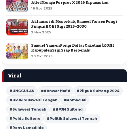
Atlet Menuju Porprov X 2026 Dipanaskan
16 Nov 2025
Aklamasi di Musorkab, Samuel Yansen Pongi
Pimpin KONI Sigi 2025–2030
2 Nov 2025
Samuel Yansen Pongi Daftar Caketum | KONI
Kabupaten Sigi Siap Berbenah !
20 Okt 2025
Viral
#UNGGULAN
##Anwar Hafid
#Pilgub Sulteng 2024
#BPJN Sulawesi Tengah
#Ahmad Ali
#Sulawesi Tengah
#BPJN Sulteng
#Polda Sulteng
#Politik Sulawesi Tengah
#Reny Lamadjido