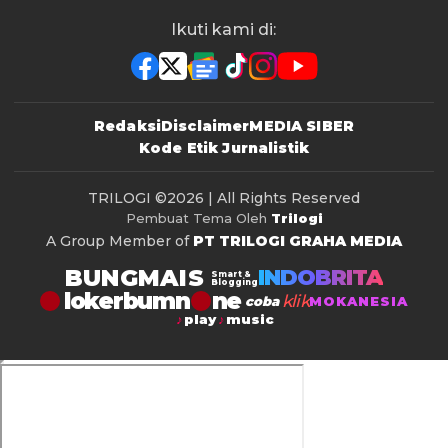
Ikuti kami di:
Redaksi
Disclaimer
MEDIA SIBER
Kode Etik Jurnalistik
TRILOGI
©2026 | All Rights Reserved
Pembuat Tema Oleh
Trilogi
A Group Member of
PT TRILOGI GRAHA MEDIA
BUNGMAIS
INDOBRITA
Smart &
Blogging
lokerbumn
klik
coba
MOKANESIA
play
music