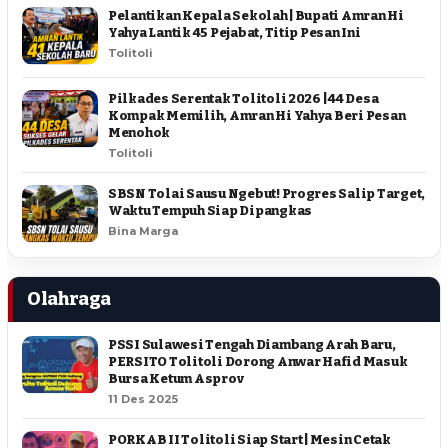
Pelantikan Kepala Sekolah | Bupati Amran Hi
Yahya Lantik 45 Pejabat, Titip Pesan Ini
Tolitoli
Pilkades Serentak Tolitoli 2026 | 44 Desa
Kompak Memilih, Amran Hi Yahya Beri Pesan
Menohok
Tolitoli
SBSN Tolai Sausu Ngebut! Progres Salip Target,
Waktu Tempuh Siap Dipangkas
Bina Marga
Olahraga
PSSI Sulawesi Tengah Diambang Arah Baru,
PERSITO Tolitoli Dorong Anwar Hafid Masuk
Bursa Ketum Asprov
11 Des 2025
PORKAB II Tolitoli Siap Start | Mesin Cetak