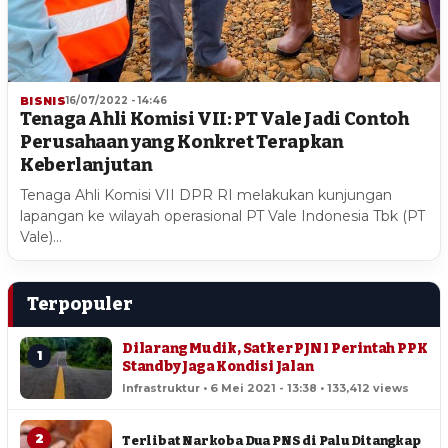
BISNIS
16/07/2022 - 14:46
Tenaga Ahli Komisi VII: PT Vale Jadi Contoh
Perusahaan yang Konkret Terapkan
Keberlanjutan
Tenaga Ahli Komisi VII DPR RI melakukan kunjungan
lapangan ke wilayah operasional PT Vale Indonesia Tbk (PT
Vale)…
Terpopuler
Dilarang Mudik, Satker PJN I Perintah PPK
1
Standby Jaga Kondisi Jalan
Infrastruktur • 6 Mei 2021 - 13:38 • 133,412 views
2
Terlibat Narkoba Dua PNS di Palu Ditangkap