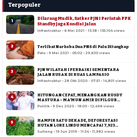
Terpopuler
Dilarang Mudik, Satker PJN I Perintah PPK
1
Standby Jaga Kondisi Jalan
Infrastruktur • 6 Mei 2021 - 13:38 • 135,104 views
2
Terlibat Narkoba Dua PNS di Palu Ditangkap
Palu • 9 Mei 2021 - 05:02 • 29,630 views
PJN WILAYAH I PERBAIKI SEMENTARA
3
JALAN RUSAK DI RUAS LAMPASIO
Infrastruktur • 28 Okt 2020 - 07:51 • 14,801 views
HITUNGAN CEPAT, MENANGKAN RUSDY
4
MASTURA – MA’MUN AMIR DI PILGUB
SULTENG
Politik • 9 Des 2020 - 18:00 • 12,496 views
HAMPIR SATU DEKADE, DEFORESTASI
5
HUTAN LORE LINDU MENCAPAI 7,923
HEKTAR
Sulteng • 19 Jun 2019 - 11:34 • 11,982 views