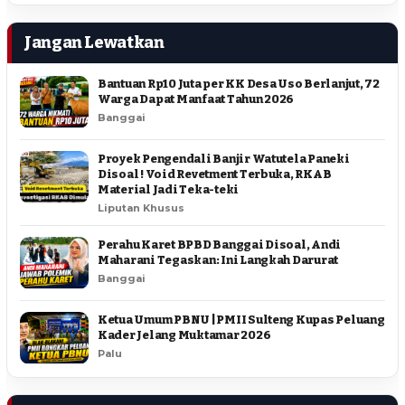
Jangan Lewatkan
Bantuan Rp10 Juta per KK Desa Uso Berlanjut, 72
Warga Dapat Manfaat Tahun 2026
Banggai
Proyek Pengendali Banjir Watutela Paneki
Disoal ! Void Revetment Terbuka, RKAB
Material Jadi Teka-teki
Liputan Khusus
Perahu Karet BPBD Banggai Disoal, Andi
Maharani Tegaskan: Ini Langkah Darurat
Banggai
Ketua Umum PBNU | PMII Sulteng Kupas Peluang
Kader Jelang Muktamar 2026
Palu