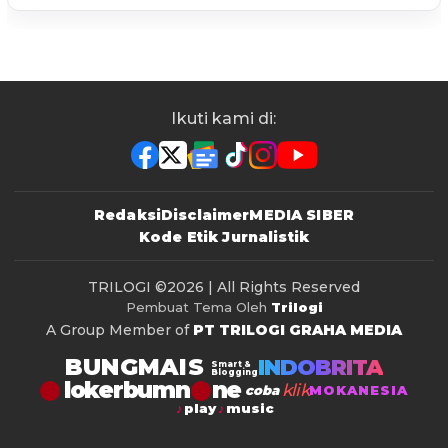
Ikuti kami di:
Redaksi
Disclaimer
MEDIA SIBER
Kode Etik Jurnalistik
TRILOGI
©2026 | All Rights Reserved
Pembuat Tema Oleh
Trilogi
A Group Member of
PT TRILOGI GRAHA MEDIA
BUNGMAIS
INDOBRITA
Smart &
Blogging
lokerbumn
klik
coba
MOKANESIA
play
music