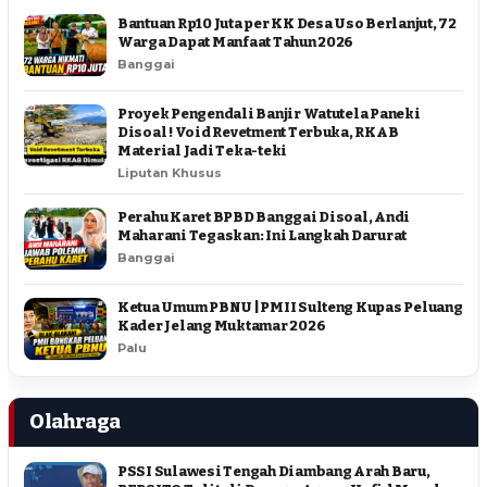
Bantuan Rp10 Juta per KK Desa Uso Berlanjut, 72
Warga Dapat Manfaat Tahun 2026
Banggai
Proyek Pengendali Banjir Watutela Paneki
Disoal ! Void Revetment Terbuka, RKAB
Material Jadi Teka-teki
Liputan Khusus
Perahu Karet BPBD Banggai Disoal, Andi
Maharani Tegaskan: Ini Langkah Darurat
Banggai
Ketua Umum PBNU | PMII Sulteng Kupas Peluang
Kader Jelang Muktamar 2026
Palu
Olahraga
PSSI Sulawesi Tengah Diambang Arah Baru,