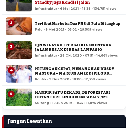
Standby Jaga Kondisi Jalan
Infrastruktur • 6 Mei 2021 - 13:38 • 134,751 views
2
Terlibat Narkoba Dua PNS di Palu Ditangkap
Palu • 9 Mei 2021 - 05:02 • 29,509 views
PJN WILAYAH I PERBAIKI SEMENTARA
3
JALAN RUSAK DI RUAS LAMPASIO
Infrastruktur • 28 Okt 2020 - 07:51 • 14,661 views
HITUNGAN CEPAT, MENANGKAN RUSDY
4
MASTURA – MA’MUN AMIR DI PILGUB
SULTENG
Politik • 9 Des 2020 - 18:00 • 12,358 views
HAMPIR SATU DEKADE, DEFORESTASI
5
HUTAN LORE LINDU MENCAPAI 7,923
HEKTAR
Sulteng • 19 Jun 2019 - 11:34 • 11,875 views
Jangan Lewatkan