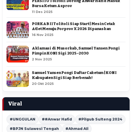
PERSITO Tolitoli Dorong Anwar Hafid Masuk
Bursa Ketum Asprov
11 Des 2025
PORKAB II Tolitoli Siap Start | Mesin Cetak
Atlet Menuju Porprov X 2026 Dipanaskan
16 Nov 2025
Aklamasi di Musorkab, Samuel Yansen Pongi
Pimpin KONI Sigi 2025–2030
2 Nov 2025
Samuel Yansen Pongi Daftar Caketum | KONI
Kabupaten Sigi Siap Berbenah !
20 Okt 2025
Viral
#UNGGULAN
##Anwar Hafid
#Pilgub Sulteng 2024
#BPJN Sulawesi Tengah
#Ahmad Ali