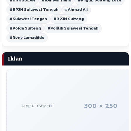
#UNGGULAN
##Anwar Hafid
#Pilgub Sulteng 2024
#BPJN Sulawesi Tengah
#Ahmad Ali
#Sulawesi Tengah
#BPJN Sulteng
#Polda Sulteng
#Politik Sulawesi Tengah
#Reny Lamadjido
Iklan
300 × 250
ADVERTISEMENT