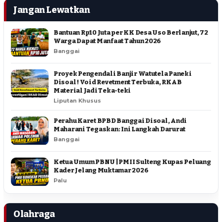
Jangan Lewatkan
Bantuan Rp10 Juta per KK Desa Uso Berlanjut, 72
Warga Dapat Manfaat Tahun 2026
Banggai
Proyek Pengendali Banjir Watutela Paneki
Disoal ! Void Revetment Terbuka, RKAB
Material Jadi Teka-teki
Liputan Khusus
Perahu Karet BPBD Banggai Disoal, Andi
Maharani Tegaskan: Ini Langkah Darurat
Banggai
Ketua Umum PBNU | PMII Sulteng Kupas Peluang
Kader Jelang Muktamar 2026
Palu
Olahraga