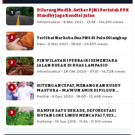
Dilarang Mudik, Satker PJN I Perintah PPK
1
Standby Jaga Kondisi Jalan
Infrastruktur • 6 Mei 2021 - 13:38 • 134,901 views
2
Terlibat Narkoba Dua PNS di Palu Ditangkap
Palu • 9 Mei 2021 - 05:02 • 29,537 views
PJN WILAYAH I PERBAIKI SEMENTARA
3
JALAN RUSAK DI RUAS LAMPASIO
Infrastruktur • 28 Okt 2020 - 07:51 • 14,728 views
HITUNGAN CEPAT, MENANGKAN RUSDY
4
MASTURA – MA’MUN AMIR DI PILGUB
SULTENG
Politik • 9 Des 2020 - 18:00 • 12,408 views
HAMPIR SATU DEKADE, DEFORESTASI
5
HUTAN LORE LINDU MENCAPAI 7,923
HEKTAR
Sulteng • 19 Jun 2019 - 11:34 • 11,913 views