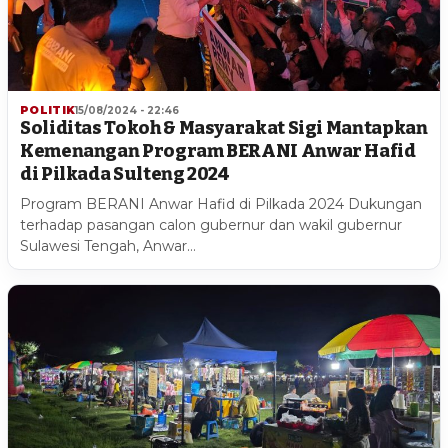
POLITIK
15/08/2024 - 22:46
Soliditas Tokoh & Masyarakat Sigi Mantapkan
Kemenangan Program BERANI Anwar Hafid
di Pilkada Sulteng 2024
Program BERANI Anwar Hafid di Pilkada 2024 Dukungan
terhadap pasangan calon gubernur dan wakil gubernur
Sulawesi Tengah, Anwar…