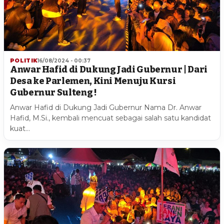
POLITIK
16/08/2024 - 00:37
Anwar Hafid di Dukung Jadi Gubernur | Dari
Desa ke Parlemen, Kini Menuju Kursi
Gubernur Sulteng !
Anwar Hafid di Dukung Jadi Gubernur Nama Dr. Anwar
Hafid, M.Si., kembali mencuat sebagai salah satu kandidat
kuat…