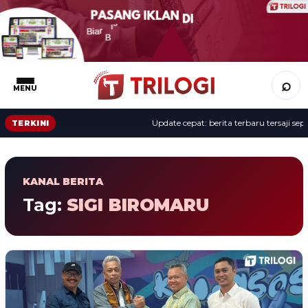
⌕
MENU
Update cepat: berita terbaru tersaji sepanj
TERKINI
KANAL BERITA
Tag:
SIGI BIROMARU