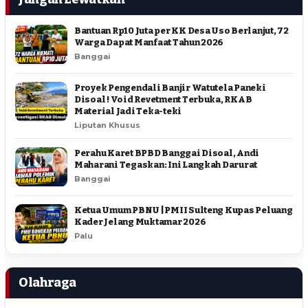
Bantuan Rp10 Juta per KK Desa Uso Berlanjut, 72
Warga Dapat Manfaat Tahun 2026
Banggai
Proyek Pengendali Banjir Watutela Paneki
Disoal ! Void Revetment Terbuka, RKAB
Material Jadi Teka-teki
Liputan Khusus
Perahu Karet BPBD Banggai Disoal, Andi
Maharani Tegaskan: Ini Langkah Darurat
Banggai
Ketua Umum PBNU | PMII Sulteng Kupas Peluang
Kader Jelang Muktamar 2026
Palu
Olahraga