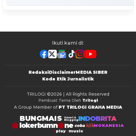
Ikuti kami di:
Redaksi
Disclaimer
MEDIA SIBER
Kode Etik Jurnalistik
TRILOGI
©2026 | All Rights Reserved
Pembuat Tema Oleh
Trilogi
A Group Member of
PT TRILOGI GRAHA MEDIA
BUNGMAIS
INDOBRITA
Smart &
Blogging
lokerbumn
klik
coba
MOKANESIA
play
music