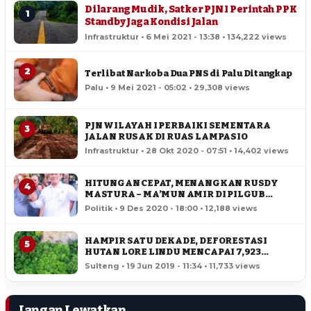
Dilarang Mudik, Satker PJN I Perintah PPK
1
Standby Jaga Kondisi Jalan
Infrastruktur • 6 Mei 2021 - 13:38 • 134,222 views
2
Terlibat Narkoba Dua PNS di Palu Ditangkap
Palu • 9 Mei 2021 - 05:02 • 29,308 views
PJN WILAYAH I PERBAIKI SEMENTARA
3
JALAN RUSAK DI RUAS LAMPASIO
Infrastruktur • 28 Okt 2020 - 07:51 • 14,402 views
HITUNGAN CEPAT, MENANGKAN RUSDY
4
MASTURA – MA’MUN AMIR DI PILGUB
SULTENG
Politik • 9 Des 2020 - 18:00 • 12,188 views
HAMPIR SATU DEKADE, DEFORESTASI
5
HUTAN LORE LINDU MENCAPAI 7,923
HEKTAR
Sulteng • 19 Jun 2019 - 11:34 • 11,733 views
Jangan Lewatkan