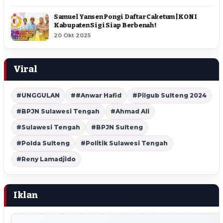
Samuel Yansen Pongi Daftar Caketum | KONI
Kabupaten Sigi Siap Berbenah !
20 Okt 2025
Viral
#UNGGULAN
##Anwar Hafid
#Pilgub Sulteng 2024
#BPJN Sulawesi Tengah
#Ahmad Ali
#Sulawesi Tengah
#BPJN Sulteng
#Polda Sulteng
#Politik Sulawesi Tengah
#Reny Lamadjido
Iklan