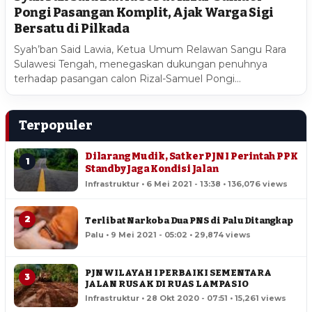
Pongi Pasangan Komplit, Ajak Warga Sigi
Bersatu di Pilkada
Syah’ban Said Lawia, Ketua Umum Relawan Sangu Rara
Sulawesi Tengah, menegaskan dukungan penuhnya
terhadap pasangan calon Rizal-Samuel Pongi…
Terpopuler
Dilarang Mudik, Satker PJN I Perintah PPK
1
Standby Jaga Kondisi Jalan
Infrastruktur • 6 Mei 2021 - 13:38 • 136,076 views
2
Terlibat Narkoba Dua PNS di Palu Ditangkap
Palu • 9 Mei 2021 - 05:02 • 29,874 views
PJN WILAYAH I PERBAIKI SEMENTARA
3
JALAN RUSAK DI RUAS LAMPASIO
Infrastruktur • 28 Okt 2020 - 07:51 • 15,261 views