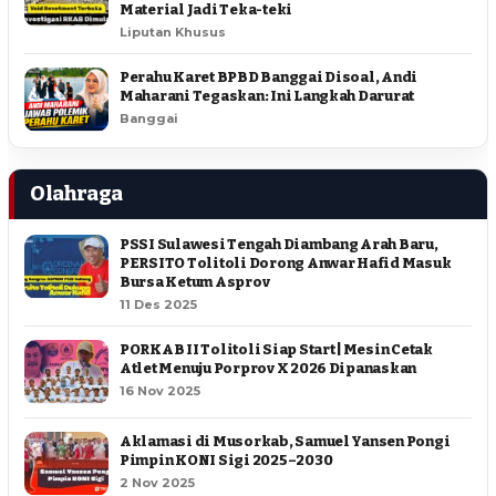
Material Jadi Teka-teki
Liputan Khusus
Perahu Karet BPBD Banggai Disoal, Andi
Maharani Tegaskan: Ini Langkah Darurat
Banggai
Olahraga
PSSI Sulawesi Tengah Diambang Arah Baru,
PERSITO Tolitoli Dorong Anwar Hafid Masuk
Bursa Ketum Asprov
11 Des 2025
PORKAB II Tolitoli Siap Start | Mesin Cetak
Atlet Menuju Porprov X 2026 Dipanaskan
16 Nov 2025
Aklamasi di Musorkab, Samuel Yansen Pongi
Pimpin KONI Sigi 2025–2030
2 Nov 2025