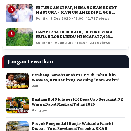
HITUNGAN CEPAT, MENANGKAN RUSDY
4
MASTURA – MA’MUN AMIR DI PILGUB
SULTENG
Politik • 9 Des 2020 - 18:00 • 12,727 views
HAMPIR SATU DEKADE, DEFORESTASI
5
HUTAN LORE LINDU MENCAPAI 7,923
HEKTAR
Sulteng • 19 Jun 2019 - 11:34 • 12,178 views
Jangan Lewatkan
Tambang Bawah Tanah PT CPM di Palu Bikin
Waswas, DPRD Sulteng Warning “Bom Waktu”
Palu
Bantuan Rp10 Juta per KK Desa Uso Berlanjut, 72
Warga Dapat Manfaat Tahun 2026
Banggai
Proyek Pengendali Banjir Watutela Paneki
Disoal ! Void Revetment Terbuka, RKAB