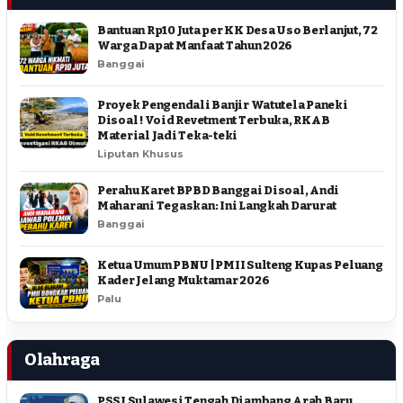
Bantuan Rp10 Juta per KK Desa Uso Berlanjut, 72
Warga Dapat Manfaat Tahun 2026
Banggai
Proyek Pengendali Banjir Watutela Paneki
Disoal ! Void Revetment Terbuka, RKAB
Material Jadi Teka-teki
Liputan Khusus
Perahu Karet BPBD Banggai Disoal, Andi
Maharani Tegaskan: Ini Langkah Darurat
Banggai
Ketua Umum PBNU | PMII Sulteng Kupas Peluang
Kader Jelang Muktamar 2026
Palu
Olahraga
PSSI Sulawesi Tengah Diambang Arah Baru,