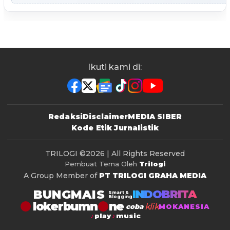
Ikuti kami di:
Redaksi
Disclaimer
MEDIA SIBER
Kode Etik Jurnalistik
TRILOGI
©2026 | All Rights Reserved
Pembuat Tema Oleh
Trilogi
A Group Member of
PT TRILOGI GRAHA MEDIA
BUNGMAIS
INDOBRITA
Smart &
Blogging
lokerbumn
klik
coba
MOKANESIA
play
music