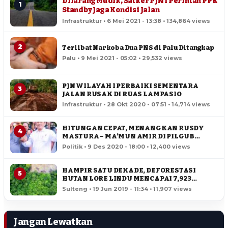
Dilarang Mudik, Satker PJN I Perintah PPK
1
Standby Jaga Kondisi Jalan
Infrastruktur • 6 Mei 2021 - 13:38 • 134,864 views
2
Terlibat Narkoba Dua PNS di Palu Ditangkap
Palu • 9 Mei 2021 - 05:02 • 29,532 views
PJN WILAYAH I PERBAIKI SEMENTARA
3
JALAN RUSAK DI RUAS LAMPASIO
Infrastruktur • 28 Okt 2020 - 07:51 • 14,714 views
HITUNGAN CEPAT, MENANGKAN RUSDY
4
MASTURA – MA’MUN AMIR DI PILGUB
SULTENG
Politik • 9 Des 2020 - 18:00 • 12,400 views
HAMPIR SATU DEKADE, DEFORESTASI
5
HUTAN LORE LINDU MENCAPAI 7,923
HEKTAR
Sulteng • 19 Jun 2019 - 11:34 • 11,907 views
Jangan Lewatkan