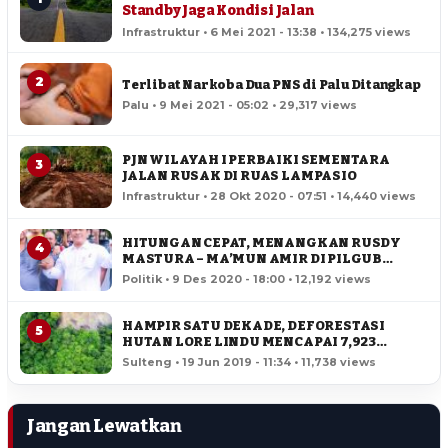
Standby Jaga Kondisi Jalan
Infrastruktur • 6 Mei 2021 - 13:38 • 134,275 views
2
Terlibat Narkoba Dua PNS di Palu Ditangkap
Palu • 9 Mei 2021 - 05:02 • 29,317 views
PJN WILAYAH I PERBAIKI SEMENTARA
3
JALAN RUSAK DI RUAS LAMPASIO
Infrastruktur • 28 Okt 2020 - 07:51 • 14,440 views
HITUNGAN CEPAT, MENANGKAN RUSDY
4
MASTURA – MA’MUN AMIR DI PILGUB
SULTENG
Politik • 9 Des 2020 - 18:00 • 12,192 views
HAMPIR SATU DEKADE, DEFORESTASI
5
HUTAN LORE LINDU MENCAPAI 7,923
HEKTAR
Sulteng • 19 Jun 2019 - 11:34 • 11,738 views
Jangan Lewatkan