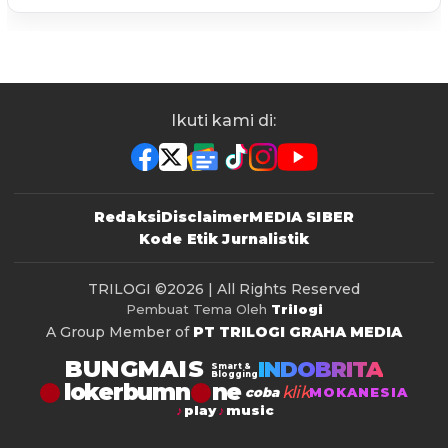
Ikuti kami di:
Redaksi
Disclaimer
MEDIA SIBER
Kode Etik Jurnalistik
TRILOGI
©2026 | All Rights Reserved
Pembuat Tema Oleh
Trilogi
A Group Member of
PT TRILOGI GRAHA MEDIA
BUNGMAIS
INDOBRITA
Smart &
Blogging
lokerbumn
klik
coba
MOKANESIA
play
music