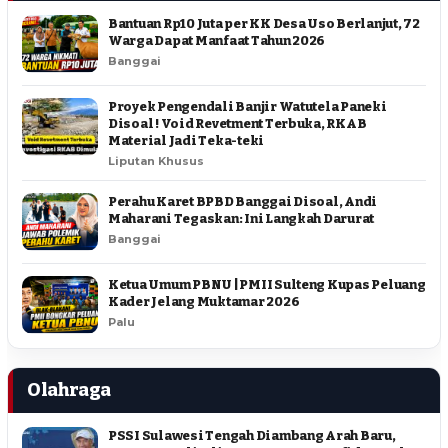
Bantuan Rp10 Juta per KK Desa Uso Berlanjut, 72
Warga Dapat Manfaat Tahun 2026
Banggai
Proyek Pengendali Banjir Watutela Paneki
Disoal ! Void Revetment Terbuka, RKAB
Material Jadi Teka-teki
Liputan Khusus
Perahu Karet BPBD Banggai Disoal, Andi
Maharani Tegaskan: Ini Langkah Darurat
Banggai
Ketua Umum PBNU | PMII Sulteng Kupas Peluang
Kader Jelang Muktamar 2026
Palu
Olahraga
PSSI Sulawesi Tengah Diambang Arah Baru,