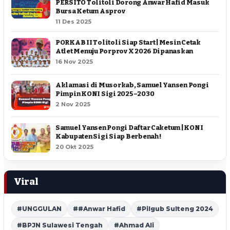
PERSITO Tolitoli Dorong Anwar Hafid Masuk
Bursa Ketum Asprov
11 Des 2025
PORKAB II Tolitoli Siap Start | Mesin Cetak
Atlet Menuju Porprov X 2026 Dipanaskan
16 Nov 2025
Aklamasi di Musorkab, Samuel Yansen Pongi
Pimpin KONI Sigi 2025–2030
2 Nov 2025
Samuel Yansen Pongi Daftar Caketum | KONI
Kabupaten Sigi Siap Berbenah !
20 Okt 2025
Viral
#UNGGULAN
##Anwar Hafid
#Pilgub Sulteng 2024
#BPJN Sulawesi Tengah
#Ahmad Ali