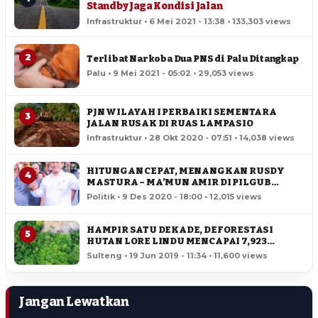
Standby Jaga Kondisi Jalan
Infrastruktur • 6 Mei 2021 - 13:38 • 133,303 views
2
Terlibat Narkoba Dua PNS di Palu Ditangkap
Palu • 9 Mei 2021 - 05:02 • 29,053 views
PJN WILAYAH I PERBAIKI SEMENTARA
3
JALAN RUSAK DI RUAS LAMPASIO
Infrastruktur • 28 Okt 2020 - 07:51 • 14,038 views
HITUNGAN CEPAT, MENANGKAN RUSDY
4
MASTURA – MA’MUN AMIR DI PILGUB
SULTENG
Politik • 9 Des 2020 - 18:00 • 12,015 views
HAMPIR SATU DEKADE, DEFORESTASI
5
HUTAN LORE LINDU MENCAPAI 7,923
HEKTAR
Sulteng • 19 Jun 2019 - 11:34 • 11,600 views
Jangan Lewatkan