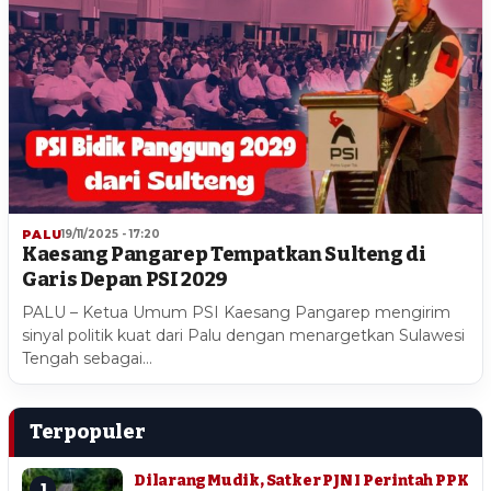
PALU
19/11/2025 - 17:20
Kaesang Pangarep Tempatkan Sulteng di
Garis Depan PSI 2029
PALU – Ketua Umum PSI Kaesang Pangarep mengirim
sinyal politik kuat dari Palu dengan menargetkan Sulawesi
Tengah sebagai…
Terpopuler
Dilarang Mudik, Satker PJN I Perintah PPK
1