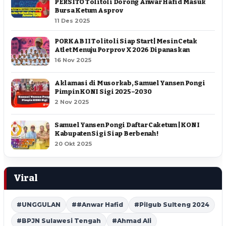
PERSITO Tolitoli Dorong Anwar Hafid Masuk
Bursa Ketum Asprov
11 Des 2025
PORKAB II Tolitoli Siap Start | Mesin Cetak
Atlet Menuju Porprov X 2026 Dipanaskan
16 Nov 2025
Aklamasi di Musorkab, Samuel Yansen Pongi
Pimpin KONI Sigi 2025–2030
2 Nov 2025
Samuel Yansen Pongi Daftar Caketum | KONI
Kabupaten Sigi Siap Berbenah !
20 Okt 2025
Viral
#UNGGULAN
##Anwar Hafid
#Pilgub Sulteng 2024
#BPJN Sulawesi Tengah
#Ahmad Ali