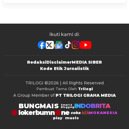
Ikuti kami di:
Redaksi
Disclaimer
MEDIA SIBER
Kode Etik Jurnalistik
TRILOGI
©2026 | All Rights Reserved
Pembuat Tema Oleh
Trilogi
A Group Member of
PT TRILOGI GRAHA MEDIA
BUNGMAIS
INDOBRITA
Smart &
Blogging
lokerbumn
klik
coba
MOKANESIA
play
music