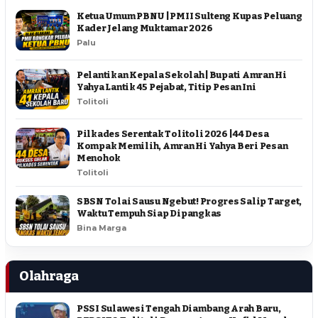
Ketua Umum PBNU | PMII Sulteng Kupas Peluang
Kader Jelang Muktamar 2026
Palu
Pelantikan Kepala Sekolah | Bupati Amran Hi
Yahya Lantik 45 Pejabat, Titip Pesan Ini
Tolitoli
Pilkades Serentak Tolitoli 2026 | 44 Desa
Kompak Memilih, Amran Hi Yahya Beri Pesan
Menohok
Tolitoli
SBSN Tolai Sausu Ngebut! Progres Salip Target,
Waktu Tempuh Siap Dipangkas
Bina Marga
Olahraga
PSSI Sulawesi Tengah Diambang Arah Baru,