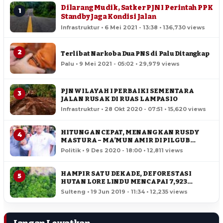
Dilarang Mudik, Satker PJN I Perintah PPK
1
Standby Jaga Kondisi Jalan
Infrastruktur • 6 Mei 2021 - 13:38 • 136,730 views
2
Terlibat Narkoba Dua PNS di Palu Ditangkap
Palu • 9 Mei 2021 - 05:02 • 29,979 views
PJN WILAYAH I PERBAIKI SEMENTARA
3
JALAN RUSAK DI RUAS LAMPASIO
Infrastruktur • 28 Okt 2020 - 07:51 • 15,620 views
HITUNGAN CEPAT, MENANGKAN RUSDY
4
MASTURA – MA’MUN AMIR DI PILGUB
SULTENG
Politik • 9 Des 2020 - 18:00 • 12,811 views
HAMPIR SATU DEKADE, DEFORESTASI
5
HUTAN LORE LINDU MENCAPAI 7,923
HEKTAR
Sulteng • 19 Jun 2019 - 11:34 • 12,235 views