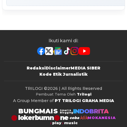
Ikuti kami di:
Redaksi
Disclaimer
MEDIA SIBER
Kode Etik Jurnalistik
TRILOGI
©2026 | All Rights Reserved
Pembuat Tema Oleh
Trilogi
A Group Member of
PT TRILOGI GRAHA MEDIA
BUNGMAIS
INDOBRITA
Smart &
Blogging
lokerbumn
klik
coba
MOKANESIA
play
music