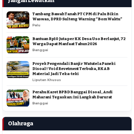
Jangan Lewatkan
Tambang Bawah Tanah PT CPM di Palu Bikin
Waswas, DPRD Sulteng Warning “Bom Waktu”
Palu
Bantuan Rp10 Juta per KK Desa Uso Berlanjut, 72
Warga Dapat Manfaat Tahun 2026
Banggai
Proyek Pengendali Banjir Watutela Paneki
Disoal ! Void Revetment Terbuka, RKAB
Material Jadi Teka-teki
Liputan Khusus
Perahu Karet BPBD Banggai Disoal, Andi
Maharani Tegaskan: Ini Langkah Darurat
Banggai
Olahraga