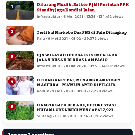
Dilarang Mudik, Satker PJN I Perintah PPK
1
Standby Jaga Kondisi Jalan
Infrastruktur • 6 Mei 2021 - 13:38 • 134,412 views
2
Terlibat Narkoba Dua PNS di Palu Ditangkap
Palu • 9 Mei 2021 - 05:02 • 29,372 views
PJN WILAYAH I PERBAIKI SEMENTARA
3
JALAN RUSAK DI RUAS LAMPASIO
Infrastruktur • 28 Okt 2020 - 07:51 • 14,507 views
HITUNGAN CEPAT, MENANGKAN RUSDY
4
MASTURA – MA’MUN AMIR DI PILGUB
SULTENG
Politik • 9 Des 2020 - 18:00 • 12,220 views
HAMPIR SATU DEKADE, DEFORESTASI
5
HUTAN LORE LINDU MENCAPAI 7,923
HEKTAR
Sulteng • 19 Jun 2019 - 11:34 • 11,762 views