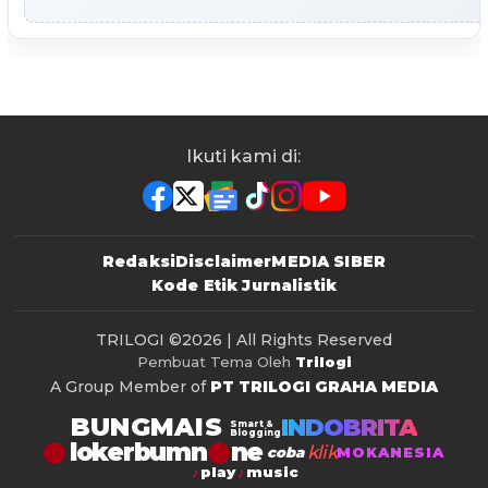
Ikuti kami di:
Redaksi
Disclaimer
MEDIA SIBER
Kode Etik Jurnalistik
TRILOGI
©2026 | All Rights Reserved
Pembuat Tema Oleh
Trilogi
A Group Member of
PT TRILOGI GRAHA MEDIA
BUNGMAIS
INDOBRITA
Smart &
Blogging
lokerbumn
klik
coba
MOKANESIA
play
music