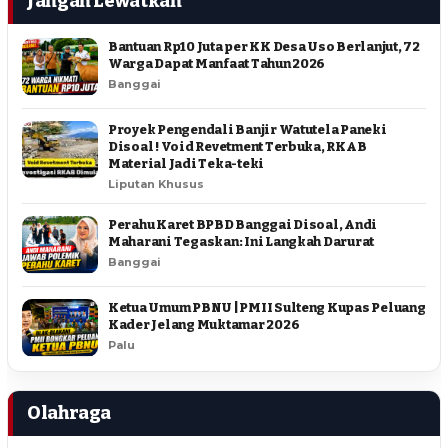
Jangan Lewatkan
Bantuan Rp10 Juta per KK Desa Uso Berlanjut, 72
Warga Dapat Manfaat Tahun 2026
Banggai
Proyek Pengendali Banjir Watutela Paneki
Disoal ! Void Revetment Terbuka, RKAB
Material Jadi Teka-teki
Liputan Khusus
Perahu Karet BPBD Banggai Disoal, Andi
Maharani Tegaskan: Ini Langkah Darurat
Banggai
Ketua Umum PBNU | PMII Sulteng Kupas Peluang
Kader Jelang Muktamar 2026
Palu
Olahraga