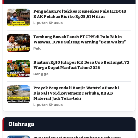
Pengadaan Poltekkes Kemenkes Palu HEBOH!
KAK Petakan Risiko Rp28,51 Miliar
Liputan Khusus
Tambang Bawah Tanah PT CPM di Palu Bikin
Waswas, DPRD Sulteng Warning “Bom Waktu”
Palu
Bantuan Rp10 Juta per KK Desa Uso Berlanjut, 72
Warga Dapat Manfaat Tahun 2026
Banggai
Proyek Pengendali Banjir Watutela Paneki
Disoal ! Void Revetment Terbuka, RKAB
Material Jadi Teka-teki
Liputan Khusus
Olahraga