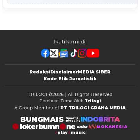
Ikuti kami di:
Redaksi
Disclaimer
MEDIA SIBER
Kode Etik Jurnalistik
TRILOGI
©2026 | All Rights Reserved
Pembuat Tema Oleh
Trilogi
A Group Member of
PT TRILOGI GRAHA MEDIA
BUNGMAIS
INDOBRITA
Smart &
Blogging
lokerbumn
klik
coba
MOKANESIA
play
music