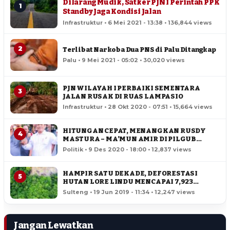
Dilarang Mudik, Satker PJN I Perintah PPK
1
Standby Jaga Kondisi Jalan
Infrastruktur • 6 Mei 2021 - 13:38 • 136,844 views
2
Terlibat Narkoba Dua PNS di Palu Ditangkap
Palu • 9 Mei 2021 - 05:02 • 30,020 views
PJN WILAYAH I PERBAIKI SEMENTARA
3
JALAN RUSAK DI RUAS LAMPASIO
Infrastruktur • 28 Okt 2020 - 07:51 • 15,664 views
HITUNGAN CEPAT, MENANGKAN RUSDY
4
MASTURA – MA’MUN AMIR DI PILGUB
SULTENG
Politik • 9 Des 2020 - 18:00 • 12,837 views
HAMPIR SATU DEKADE, DEFORESTASI
5
HUTAN LORE LINDU MENCAPAI 7,923
HEKTAR
Sulteng • 19 Jun 2019 - 11:34 • 12,247 views
Jangan Lewatkan