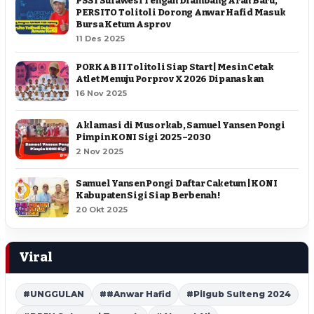
PSSI Sulawesi Tengah Diambang Arah Baru,
PERSITO Tolitoli Dorong Anwar Hafid Masuk
Bursa Ketum Asprov
11 Des 2025
PORKAB II Tolitoli Siap Start | Mesin Cetak
Atlet Menuju Porprov X 2026 Dipanaskan
16 Nov 2025
Aklamasi di Musorkab, Samuel Yansen Pongi
Pimpin KONI Sigi 2025–2030
2 Nov 2025
Samuel Yansen Pongi Daftar Caketum | KONI
Kabupaten Sigi Siap Berbenah !
20 Okt 2025
Viral
#UNGGULAN
##Anwar Hafid
#Pilgub Sulteng 2024