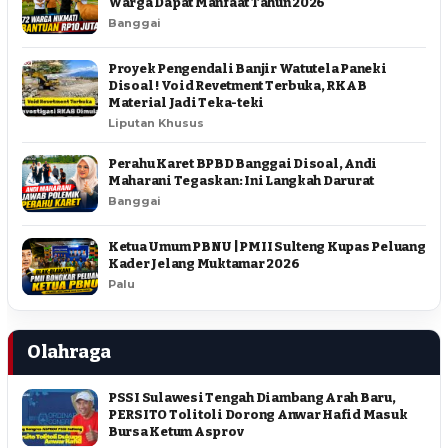
Warga Dapat Manfaat Tahun 2026
Banggai
Proyek Pengendali Banjir Watutela Paneki
Disoal ! Void Revetment Terbuka, RKAB
Material Jadi Teka-teki
Liputan Khusus
Perahu Karet BPBD Banggai Disoal, Andi
Maharani Tegaskan: Ini Langkah Darurat
Banggai
Ketua Umum PBNU | PMII Sulteng Kupas Peluang
Kader Jelang Muktamar 2026
Palu
Olahraga
PSSI Sulawesi Tengah Diambang Arah Baru,
PERSITO Tolitoli Dorong Anwar Hafid Masuk
Bursa Ketum Asprov