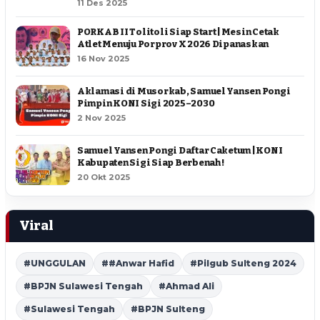
11 Des 2025
PORKAB II Tolitoli Siap Start | Mesin Cetak
Atlet Menuju Porprov X 2026 Dipanaskan
16 Nov 2025
Aklamasi di Musorkab, Samuel Yansen Pongi
Pimpin KONI Sigi 2025–2030
2 Nov 2025
Samuel Yansen Pongi Daftar Caketum | KONI
Kabupaten Sigi Siap Berbenah !
20 Okt 2025
Viral
#UNGGULAN
##Anwar Hafid
#Pilgub Sulteng 2024
#BPJN Sulawesi Tengah
#Ahmad Ali
#Sulawesi Tengah
#BPJN Sulteng