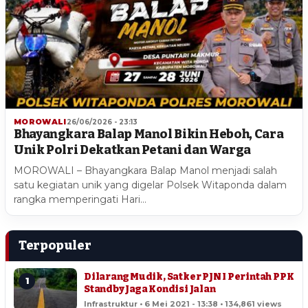
MOROWALI
26/06/2026 - 23:13
Bhayangkara Balap Manol Bikin Heboh, Cara
Unik Polri Dekatkan Petani dan Warga
MOROWALI – Bhayangkara Balap Manol menjadi salah
satu kegiatan unik yang digelar Polsek Witaponda dalam
rangka memperingati Hari…
Terpopuler
Dilarang Mudik, Satker PJN I Perintah PPK
1
Standby Jaga Kondisi Jalan
Infrastruktur • 6 Mei 2021 - 13:38 • 134,861 views