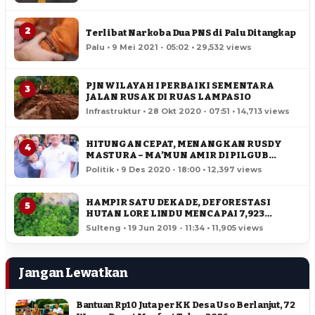
2
Terlibat Narkoba Dua PNS di Palu Ditangkap
Palu • 9 Mei 2021 - 05:02 • 29,532 views
PJN WILAYAH I PERBAIKI SEMENTARA
3
JALAN RUSAK DI RUAS LAMPASIO
Infrastruktur • 28 Okt 2020 - 07:51 • 14,713 views
HITUNGAN CEPAT, MENANGKAN RUSDY
4
MASTURA – MA’MUN AMIR DI PILGUB
SULTENG
Politik • 9 Des 2020 - 18:00 • 12,397 views
HAMPIR SATU DEKADE, DEFORESTASI
5
HUTAN LORE LINDU MENCAPAI 7,923
HEKTAR
Sulteng • 19 Jun 2019 - 11:34 • 11,905 views
Jangan Lewatkan
Bantuan Rp10 Juta per KK Desa Uso Berlanjut, 72