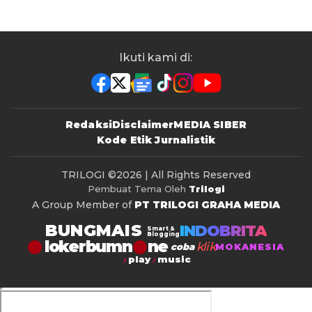
Ikuti kami di:
Redaksi
Disclaimer
MEDIA SIBER
Kode Etik Jurnalistik
TRILOGI
©2026 | All Rights Reserved
Pembuat Tema Oleh
Trilogi
A Group Member of
PT TRILOGI GRAHA MEDIA
BUNGMAIS
INDOBRITA
Smart &
Blogging
lokerbumn
klik
coba
MOKANESIA
play
music