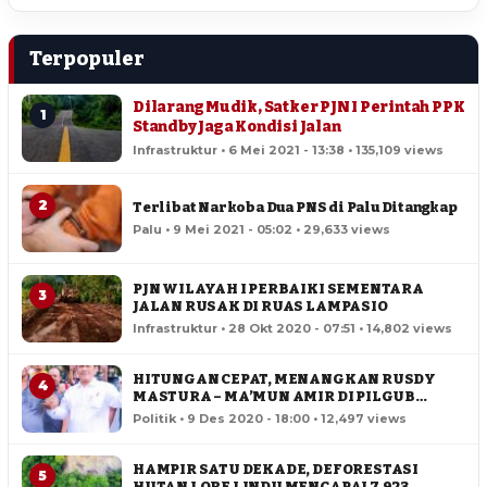
Terpopuler
Dilarang Mudik, Satker PJN I Perintah PPK
1
Standby Jaga Kondisi Jalan
Infrastruktur • 6 Mei 2021 - 13:38 • 135,109 views
2
Terlibat Narkoba Dua PNS di Palu Ditangkap
Palu • 9 Mei 2021 - 05:02 • 29,633 views
PJN WILAYAH I PERBAIKI SEMENTARA
3
JALAN RUSAK DI RUAS LAMPASIO
Infrastruktur • 28 Okt 2020 - 07:51 • 14,802 views
HITUNGAN CEPAT, MENANGKAN RUSDY
4
MASTURA – MA’MUN AMIR DI PILGUB
SULTENG
Politik • 9 Des 2020 - 18:00 • 12,497 views
HAMPIR SATU DEKADE, DEFORESTASI
5
HUTAN LORE LINDU MENCAPAI 7,923