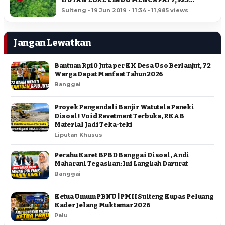
HEKTAR
Sulteng • 19 Jun 2019 - 11:34 • 11,985 views
Jangan Lewatkan
Bantuan Rp10 Juta per KK Desa Uso Berlanjut, 72
Warga Dapat Manfaat Tahun 2026
Banggai
Proyek Pengendali Banjir Watutela Paneki
Disoal ! Void Revetment Terbuka, RKAB
Material Jadi Teka-teki
Liputan Khusus
Perahu Karet BPBD Banggai Disoal, Andi
Maharani Tegaskan: Ini Langkah Darurat
Banggai
Ketua Umum PBNU | PMII Sulteng Kupas Peluang
Kader Jelang Muktamar 2026
Palu