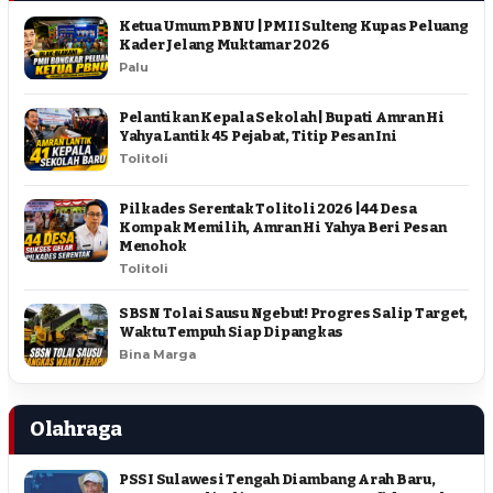
Ketua Umum PBNU | PMII Sulteng Kupas Peluang
Kader Jelang Muktamar 2026
Palu
Pelantikan Kepala Sekolah | Bupati Amran Hi
Yahya Lantik 45 Pejabat, Titip Pesan Ini
Tolitoli
Pilkades Serentak Tolitoli 2026 | 44 Desa
Kompak Memilih, Amran Hi Yahya Beri Pesan
Menohok
Tolitoli
SBSN Tolai Sausu Ngebut! Progres Salip Target,
Waktu Tempuh Siap Dipangkas
Bina Marga
Olahraga
PSSI Sulawesi Tengah Diambang Arah Baru,