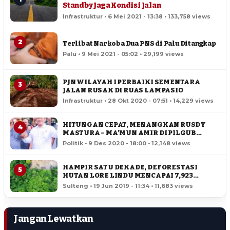
Standby Jaga Kondisi Jalan
Infrastruktur • 6 Mei 2021 - 13:38 • 133,758 views
2
Terlibat Narkoba Dua PNS di Palu Ditangkap
Palu • 9 Mei 2021 - 05:02 • 29,199 views
PJN WILAYAH I PERBAIKI SEMENTARA
3
JALAN RUSAK DI RUAS LAMPASIO
Infrastruktur • 28 Okt 2020 - 07:51 • 14,229 views
HITUNGAN CEPAT, MENANGKAN RUSDY
4
MASTURA – MA’MUN AMIR DI PILGUB
SULTENG
Politik • 9 Des 2020 - 18:00 • 12,148 views
HAMPIR SATU DEKADE, DEFORESTASI
5
HUTAN LORE LINDU MENCAPAI 7,923
HEKTAR
Sulteng • 19 Jun 2019 - 11:34 • 11,683 views
Jangan Lewatkan