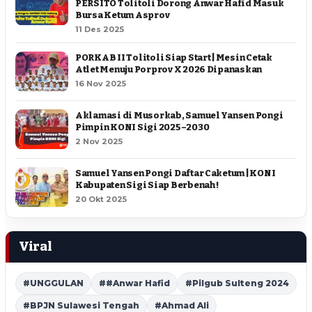
PERSITO Tolitoli Dorong Anwar Hafid Masuk
Bursa Ketum Asprov
11 Des 2025
PORKAB II Tolitoli Siap Start | Mesin Cetak
Atlet Menuju Porprov X 2026 Dipanaskan
16 Nov 2025
Aklamasi di Musorkab, Samuel Yansen Pongi
Pimpin KONI Sigi 2025–2030
2 Nov 2025
Samuel Yansen Pongi Daftar Caketum | KONI
Kabupaten Sigi Siap Berbenah !
20 Okt 2025
Viral
#UNGGULAN
##Anwar Hafid
#Pilgub Sulteng 2024
#BPJN Sulawesi Tengah
#Ahmad Ali