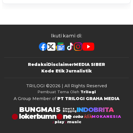
Ikuti kami di:
Redaksi
Disclaimer
MEDIA SIBER
Kode Etik Jurnalistik
TRILOGI
©2026 | All Rights Reserved
Pembuat Tema Oleh
Trilogi
A Group Member of
PT TRILOGI GRAHA MEDIA
BUNGMAIS
INDOBRITA
Smart &
Blogging
lokerbumn
klik
coba
MOKANESIA
play
music