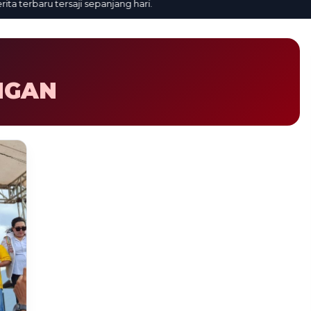
terbaru tersaji sepanjang hari.
NGAN