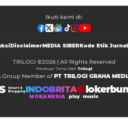
Ikuti kami di:
ksi
Disclaimer
MEDIA SIBER
Kode Etik Jurnal
TRILOGI
©2026 | All Rights Reserved
Pembuat Tema Oleh
Trilogi
A Group Member of
PT TRILOGI GRAHA MEDI
S
lokerbu
INDOBRITA
Smart &
Blogging
MOKANESIA
play
music