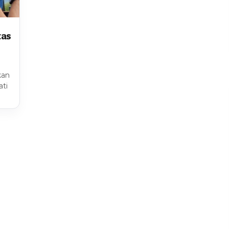
tas
kan
ati