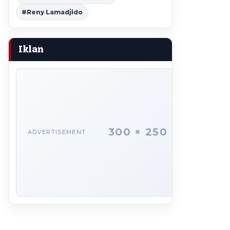
#Reny Lamadjido
Iklan
300 × 250
ADVERTISEMENT