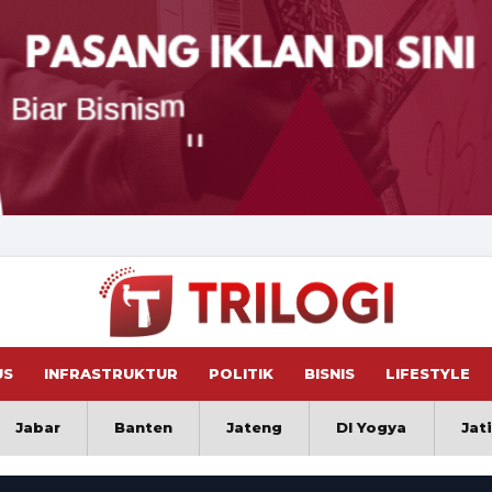
US
INFRASTRUKTUR
POLITIK
BISNIS
LIFESTYLE
Jabar
Banten
Jateng
DI Yogya
Jat