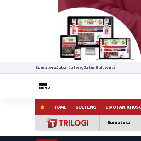
Sumatera
Jabar
Jateng
Jatim
Sulawesi
MENU
HOME
SULTENG
LIPUTAN KHUS
Sumatera