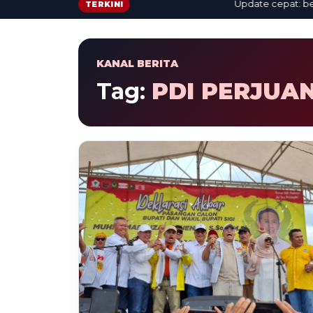
Update cepat: berita 
TERKINI
KANAL BERITA
Tag:
PDI PERJUA