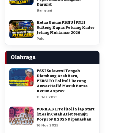
Darurat
Banggai
Ketua Umum PBNU | PMII
Sulteng Kupas Peluang Kader
Jelang Muktamar 2026
Palu
Olahraga
PSSI Sulawesi Tengah
Diambang Arah Baru,
PERSITO Tolitoli Dorong
Anwar Hafid Masuk Bursa
Ketum Asprov
11 Des 2025
PORKAB II Tolitoli Siap Start
| Mesin Cetak Atlet Menuju
Porprov X 2026 Dipanaskan
16 Nov 2025