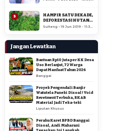
AMIR DI PILGUB
12,466 views
SULTENG
HAMPIR SATU DEKADE,
5
DEFORESTASI HUTAN
LORE LINDU MENCAPAI
Sulteng • 19 Jun 2019 - 11:34
7,923 HEKTAR
• 11,968 views
Jangan Lewatkan
Bantuan Rp10 Juta per KK Desa
Uso Berlanjut, 72 Warga
Dapat Manfaat Tahun 2026
Banggai
Proyek Pengendali Banjir
Watutela Paneki Disoal ! Void
Revetment Terbuka, RKAB
Material Jadi Teka-teki
Liputan Khusus
Perahu Karet BPBD Banggai
Disoal, Andi Maharani
Tegaskan: Ini Langkah