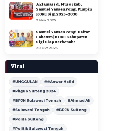
Aklamasi di Musorkab,
Samuel Yansen Pongi Pimpin
KONI Sigi 2025–2030
2 Nov 2025
Samuel Yansen Pongi Daftar
Caketum | KONI Kabupaten
Sigi Siap Berbenah !
20 Okt 2025
Viral
#UNGGULAN
##Anwar Hafid
#Pilgub Sulteng 2024
#BPJN Sulawesi Tengah
#Ahmad Ali
#Sulawesi Tengah
#BPJN Sulteng
#Polda Sulteng
#Politik Sulawesi Tengah