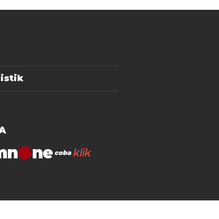
istik
A
mn
klik
coba