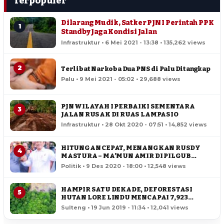
Terpopuler
Dilarang Mudik, Satker PJN I Perintah PPK
1
Standby Jaga Kondisi Jalan
Infrastruktur • 6 Mei 2021 - 13:38 • 135,262 views
2
Terlibat Narkoba Dua PNS di Palu Ditangkap
Palu • 9 Mei 2021 - 05:02 • 29,688 views
PJN WILAYAH I PERBAIKI SEMENTARA
3
JALAN RUSAK DI RUAS LAMPASIO
Infrastruktur • 28 Okt 2020 - 07:51 • 14,852 views
HITUNGAN CEPAT, MENANGKAN RUSDY
4
MASTURA – MA’MUN AMIR DI PILGUB
SULTENG
Politik • 9 Des 2020 - 18:00 • 12,548 views
HAMPIR SATU DEKADE, DEFORESTASI
5
HUTAN LORE LINDU MENCAPAI 7,923
HEKTAR
Sulteng • 19 Jun 2019 - 11:34 • 12,041 views