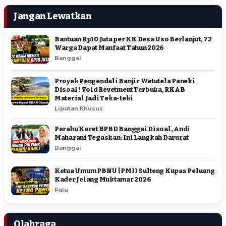
Jangan Lewatkan
Bantuan Rp10 Juta per KK Desa Uso Berlanjut, 72
Warga Dapat Manfaat Tahun 2026
Banggai
Proyek Pengendali Banjir Watutela Paneki
Disoal ! Void Revetment Terbuka, RKAB
Material Jadi Teka-teki
Liputan Khusus
Perahu Karet BPBD Banggai Disoal, Andi
Maharani Tegaskan: Ini Langkah Darurat
Banggai
Ketua Umum PBNU | PMII Sulteng Kupas Peluang
Kader Jelang Muktamar 2026
Palu
Olahraga