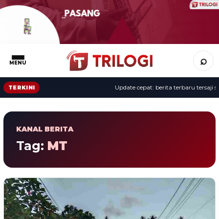
⌕
MENU
Update cepat: berita terbaru tersaji se
TERKINI
KANAL BERITA
Tag:
MT