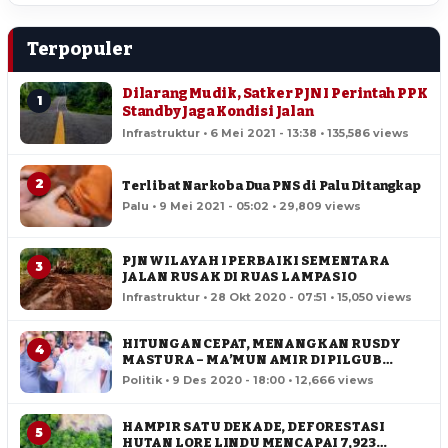
Terpopuler
Dilarang Mudik, Satker PJN I Perintah PPK
1
Standby Jaga Kondisi Jalan
Infrastruktur • 6 Mei 2021 - 13:38 • 135,586 views
2
Terlibat Narkoba Dua PNS di Palu Ditangkap
Palu • 9 Mei 2021 - 05:02 • 29,809 views
PJN WILAYAH I PERBAIKI SEMENTARA
3
JALAN RUSAK DI RUAS LAMPASIO
Infrastruktur • 28 Okt 2020 - 07:51 • 15,050 views
HITUNGAN CEPAT, MENANGKAN RUSDY
4
MASTURA – MA’MUN AMIR DI PILGUB
SULTENG
Politik • 9 Des 2020 - 18:00 • 12,666 views
HAMPIR SATU DEKADE, DEFORESTASI
5
HUTAN LORE LINDU MENCAPAI 7,923