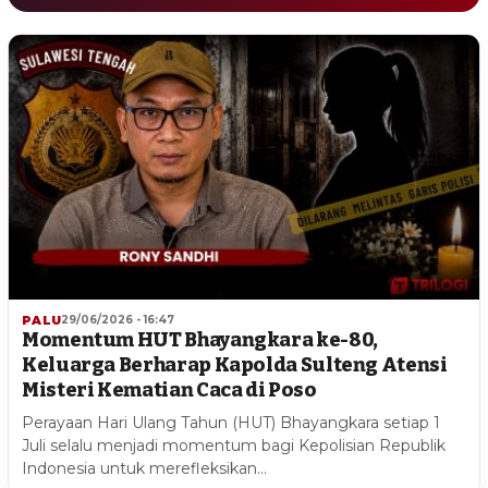
PALU
29/06/2026 - 16:47
Momentum HUT Bhayangkara ke-80,
Keluarga Berharap Kapolda Sulteng Atensi
Misteri Kematian Caca di Poso
Perayaan Hari Ulang Tahun (HUT) Bhayangkara setiap 1
Juli selalu menjadi momentum bagi Kepolisian Republik
Indonesia untuk merefleksikan…