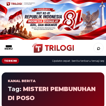
⌕
MENU
Update cepat: berita terbaru tersaji sepa
TERKINI
KANAL BERITA
Tag:
MISTERI PEMBUNUHAN
DI POSO