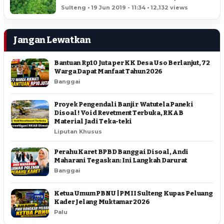
HEKTAR
Sulteng • 19 Jun 2019 - 11:34 • 12,132 views
Jangan Lewatkan
Bantuan Rp10 Juta per KK Desa Uso Berlanjut, 72
Warga Dapat Manfaat Tahun 2026
Banggai
Proyek Pengendali Banjir Watutela Paneki
Disoal ! Void Revetment Terbuka, RKAB
Material Jadi Teka-teki
Liputan Khusus
Perahu Karet BPBD Banggai Disoal, Andi
Maharani Tegaskan: Ini Langkah Darurat
Banggai
Ketua Umum PBNU | PMII Sulteng Kupas Peluang
Kader Jelang Muktamar 2026
Palu