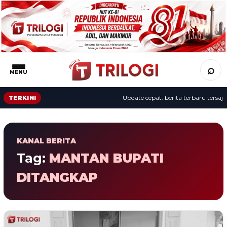
⌕
MENU
Update cepat: berita terbaru tersaji 
TERKINI
KANAL BERITA
Tag:
MANTAN BUPATI
DITANGKAP