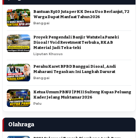
Bantuan Rp10 Juta per KK Desa Uso Berlanjut, 72
Warga Dapat Manfaat Tahun 2026
Banggai
Proyek Pengendali Banjir Watutela Paneki
Disoal ! Void Revetment Terbuka, RKAB
Material Jadi Teka-teki
Liputan Khusus
Perahu Karet BPBD Banggai Disoal, Andi
Maharani Tegaskan: Ini Langkah Darurat
Banggai
Ketua Umum PBNU | PMII Sulteng Kupas Peluang
Kader Jelang Muktamar 2026
Palu
Olahraga