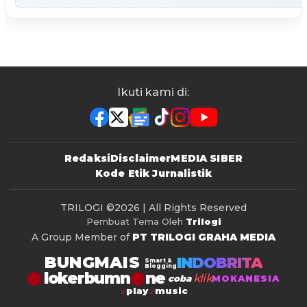
Ikuti kami di:
Redaksi
Disclaimer
MEDIA SIBER
Kode Etik Jurnalistik
TRILOGI
©2026 | All Rights Reserved
Pembuat Tema Oleh
Trilogi
A Group Member of
PT TRILOGI GRAHA MEDIA
BUNGMAIS
INDOBRITA
Smart &
Blogging
lokerbumn
klik
coba
MOKANESIA
play
music