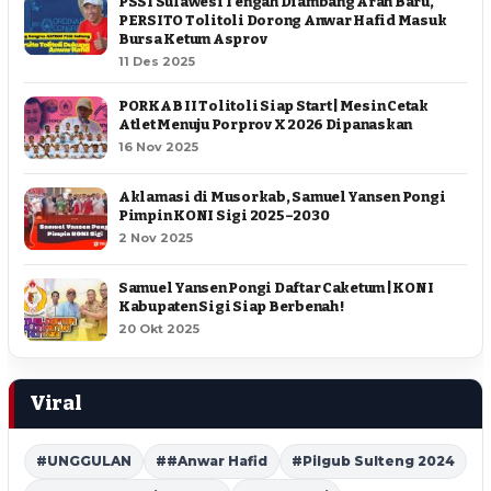
PSSI Sulawesi Tengah Diambang Arah Baru,
PERSITO Tolitoli Dorong Anwar Hafid Masuk
Bursa Ketum Asprov
11 Des 2025
PORKAB II Tolitoli Siap Start | Mesin Cetak
Atlet Menuju Porprov X 2026 Dipanaskan
16 Nov 2025
Aklamasi di Musorkab, Samuel Yansen Pongi
Pimpin KONI Sigi 2025–2030
2 Nov 2025
Samuel Yansen Pongi Daftar Caketum | KONI
Kabupaten Sigi Siap Berbenah !
20 Okt 2025
Viral
#UNGGULAN
##Anwar Hafid
#Pilgub Sulteng 2024