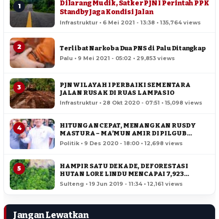
Dilarang Mudik, Satker PJN I Perintah PPK
1
Standby Jaga Kondisi Jalan
Infrastruktur • 6 Mei 2021 - 13:38 • 135,764 views
2
Terlibat Narkoba Dua PNS di Palu Ditangkap
Palu • 9 Mei 2021 - 05:02 • 29,853 views
PJN WILAYAH I PERBAIKI SEMENTARA
3
JALAN RUSAK DI RUAS LAMPASIO
Infrastruktur • 28 Okt 2020 - 07:51 • 15,098 views
HITUNGAN CEPAT, MENANGKAN RUSDY
4
MASTURA – MA’MUN AMIR DI PILGUB
SULTENG
Politik • 9 Des 2020 - 18:00 • 12,698 views
HAMPIR SATU DEKADE, DEFORESTASI
5
HUTAN LORE LINDU MENCAPAI 7,923
HEKTAR
Sulteng • 19 Jun 2019 - 11:34 • 12,161 views
Jangan Lewatkan