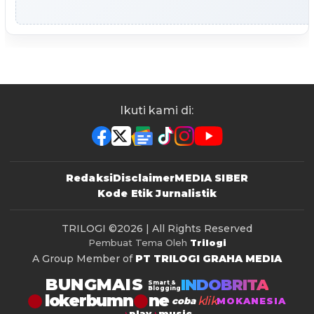
Ikuti kami di:
Redaksi
Disclaimer
MEDIA SIBER
Kode Etik Jurnalistik
TRILOGI
©2026 | All Rights Reserved
Pembuat Tema Oleh
Trilogi
A Group Member of
PT TRILOGI GRAHA MEDIA
BUNGMAIS
INDOBRITA
Smart &
Blogging
lokerbumn
klik
coba
MOKANESIA
play
music