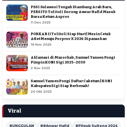
PSSI Sulawesi Tengah Diambang Arah Baru,
PERSITO Tolitoli Dorong Anwar Hafid Masuk
Bursa Ketum Asprov
11 Des 2025
PORKAB II Tolitoli Siap Start | Mesin Cetak
Atlet Menuju Porprov X 2026 Dipanaskan
16 Nov 2025
Aklamasi di Musorkab, Samuel Yansen Pongi
Pimpin KONI Sigi 2025–2030
2 Nov 2025
Samuel Yansen Pongi Daftar Caketum | KONI
Kabupaten Sigi Siap Berbenah !
20 Okt 2025
Viral
#UNGGULAN
##Anwar Hafid
#Pilgub Sulteng 2024