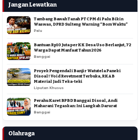
Jangan Lewatkan
Tambang Bawah Tanah PT CPM di Palu Bikin
Waswas, DPRD Sulteng Warning “Bom Waktu”
Palu
Bantuan Rp10 Juta per KK Desa Uso Berlanjut, 72
Warga Dapat Manfaat Tahun 2026
Banggai
Proyek Pengendali Banjir Watutela Paneki
Disoal ! Void Revetment Terbuka, RKAB
Material Jadi Teka-teki
Liputan Khusus
Perahu Karet BPBD Banggai Disoal, Andi
Maharani Tegaskan: Ini Langkah Darurat
Banggai
Olahraga