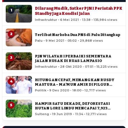
Dilarang Mudik, Satker PJN I Perintah PPK
1
Standby Jaga Kondisi Jalan
Infrastruktur • 6 Mei 2021 - 13:38 • 135,984 views
2
Terlibat Narkoba Dua PNS di Palu Ditangkap
Palu • 9 Mei 2021 - 05:02 • 29,868 views
PJN WILAYAH I PERBAIKI SEMENTARA
3
JALAN RUSAK DI RUAS LAMPASIO
Infrastruktur • 28 Okt 2020 - 07:51 • 15,225 views
HITUNGAN CEPAT, MENANGKAN RUSDY
4
MASTURA – MA’MUN AMIR DI PILGUB
SULTENG
Politik • 9 Des 2020 - 18:00 • 12,717 views
HAMPIR SATU DEKADE, DEFORESTASI
5
HUTAN LORE LINDU MENCAPAI 7,923
HEKTAR
Sulteng • 19 Jun 2019 - 11:34 • 12,171 views