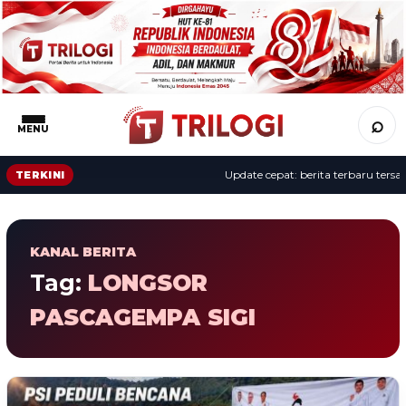
⌕
MENU
Update cepat: berita terbaru tersaji
TERKINI
KANAL BERITA
Tag:
LONGSOR
PASCAGEMPA SIGI