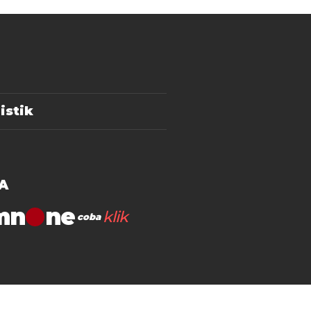
istik
A
mn
klik
coba