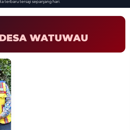
rbaru tersaji sepanjang hari.
I DESA WATUWAU