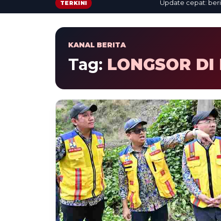
Update cepat: berita te
TERKINI
KANAL BERITA
Tag:
LONGSOR D