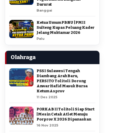
Darurat
Banggai
Ketua Umum PBNU | PMII
Sulteng Kupas Peluang Kader
Jelang Muktamar 2026
Palu
Olahraga
PSSI Sulawesi Tengah
Diambang Arah Baru,
PERSITO Tolitoli Dorong
Anwar Hafid Masuk Bursa
Ketum Asprov
11 Des 2025
PORKAB II Tolitoli Siap Start
| Mesin Cetak Atlet Menuju
Porprov X 2026 Dipanaskan
16 Nov 2025