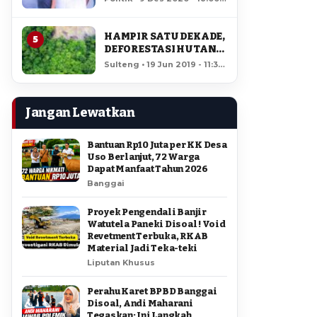
AMIR DI PILGUB
12,504 views
SULTENG
HAMPIR SATU DEKADE,
5
DEFORESTASI HUTAN
LORE LINDU MENCAPAI
Sulteng • 19 Jun 2019 - 11:34
7,923 HEKTAR
• 11,991 views
Jangan Lewatkan
Bantuan Rp10 Juta per KK Desa
Uso Berlanjut, 72 Warga
Dapat Manfaat Tahun 2026
Banggai
Proyek Pengendali Banjir
Watutela Paneki Disoal ! Void
Revetment Terbuka, RKAB
Material Jadi Teka-teki
Liputan Khusus
Perahu Karet BPBD Banggai
Disoal, Andi Maharani
Tegaskan: Ini Langkah