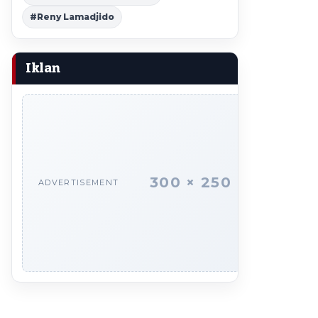
#Reny Lamadjido
Iklan
300 × 250
ADVERTISEMENT