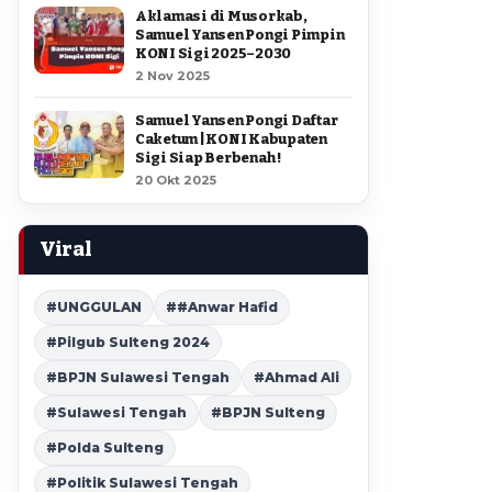
Aklamasi di Musorkab,
Samuel Yansen Pongi Pimpin
KONI Sigi 2025–2030
2 Nov 2025
Samuel Yansen Pongi Daftar
Caketum | KONI Kabupaten
Sigi Siap Berbenah !
20 Okt 2025
Viral
#UNGGULAN
##Anwar Hafid
#Pilgub Sulteng 2024
#BPJN Sulawesi Tengah
#Ahmad Ali
#Sulawesi Tengah
#BPJN Sulteng
#Polda Sulteng
#Politik Sulawesi Tengah