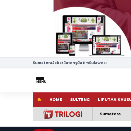
Sumatera
Jabar
Jateng
Jatim
Sulawesi
MENU
HOME
SULTENG
LIPUTAN KHUS
Sumatera