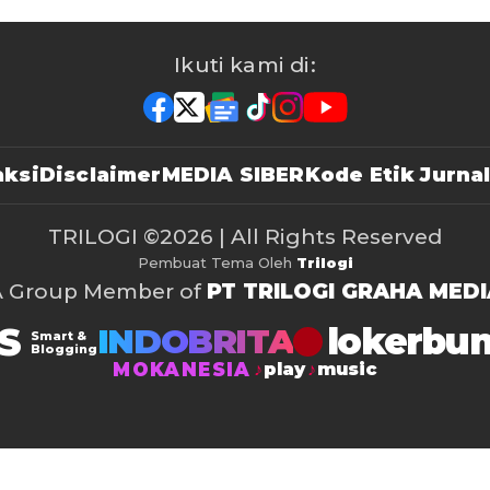
Ikuti kami di:
ksi
Disclaimer
MEDIA SIBER
Kode Etik Jurnal
TRILOGI
©2026 | All Rights Reserved
Pembuat Tema Oleh
Trilogi
A Group Member of
PT TRILOGI GRAHA MEDI
S
lokerbu
INDOBRITA
Smart &
Blogging
MOKANESIA
play
music