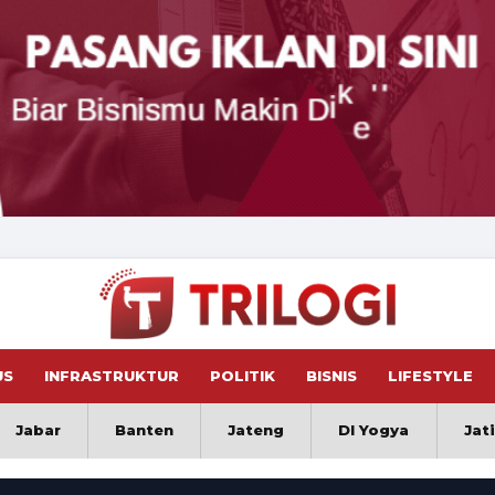
US
INFRASTRUKTUR
POLITIK
BISNIS
LIFESTYLE
Jabar
Banten
Jateng
DI Yogya
Jat