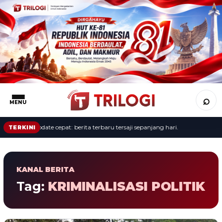
⌕
MENU
Update cepat: berita terbaru tersaji sepanjang hari.
TERKINI
KANAL BERITA
Tag:
KRIMINALISASI POLITIK