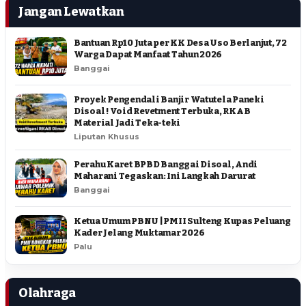
Jangan Lewatkan
Bantuan Rp10 Juta per KK Desa Uso Berlanjut, 72
Warga Dapat Manfaat Tahun 2026
Banggai
Proyek Pengendali Banjir Watutela Paneki
Disoal ! Void Revetment Terbuka, RKAB
Material Jadi Teka-teki
Liputan Khusus
Perahu Karet BPBD Banggai Disoal, Andi
Maharani Tegaskan: Ini Langkah Darurat
Banggai
Ketua Umum PBNU | PMII Sulteng Kupas Peluang
Kader Jelang Muktamar 2026
Palu
Olahraga