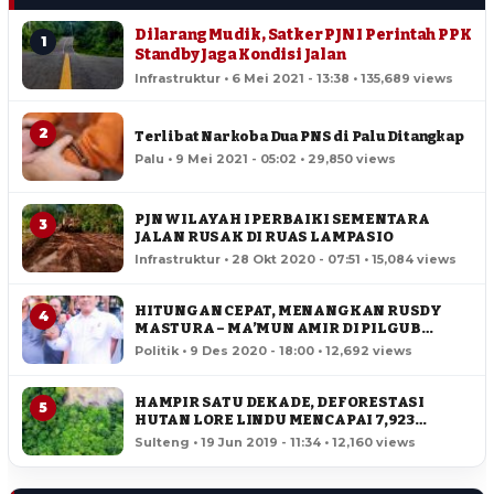
Dilarang Mudik, Satker PJN I Perintah PPK
1
Standby Jaga Kondisi Jalan
Infrastruktur • 6 Mei 2021 - 13:38 • 135,689 views
2
Terlibat Narkoba Dua PNS di Palu Ditangkap
Palu • 9 Mei 2021 - 05:02 • 29,850 views
PJN WILAYAH I PERBAIKI SEMENTARA
3
JALAN RUSAK DI RUAS LAMPASIO
Infrastruktur • 28 Okt 2020 - 07:51 • 15,084 views
HITUNGAN CEPAT, MENANGKAN RUSDY
4
MASTURA – MA’MUN AMIR DI PILGUB
SULTENG
Politik • 9 Des 2020 - 18:00 • 12,692 views
HAMPIR SATU DEKADE, DEFORESTASI
5
HUTAN LORE LINDU MENCAPAI 7,923
HEKTAR
Sulteng • 19 Jun 2019 - 11:34 • 12,160 views