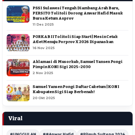
PSSI Sulawesi Tengah Diambang Arah Baru,
PERSITO Tolitoli Dorong Anwar Hafid Masuk
Bursa Ketum Asprov
11 Des 2025
PORKAB II Tolitoli Siap Start | Mesin Cetak
Atlet Menuju Porprov X 2026 Dipanaskan
16 Nov 2025
Aklamasi di Musorkab, Samuel Yansen Pongi
Pimpin KONI Sigi 2025–2030
2 Nov 2025
Samuel Yansen Pongi Daftar Caketum | KONI
Kabupaten Sigi Siap Berbenah !
20 Okt 2025
Viral
#UNGGULAN
##Anwar Hafid
#Pilgub Sulteng 2024