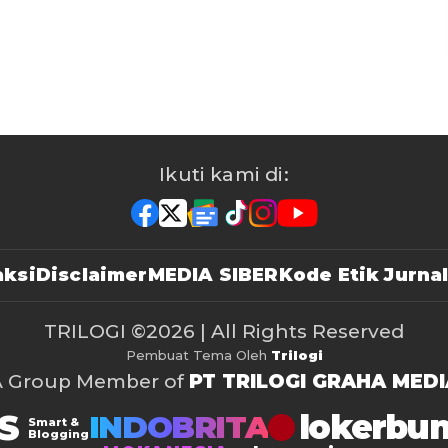
Ikuti kami di:
ksi
Disclaimer
MEDIA SIBER
Kode Etik Jurnal
TRILOGI
©2026 | All Rights Reserved
Pembuat Tema Oleh
Trilogi
A Group Member of
PT TRILOGI GRAHA MEDI
S
lokerbu
INDOBRITA
Smart &
Blogging