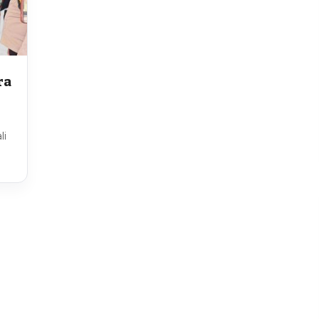
ra
li