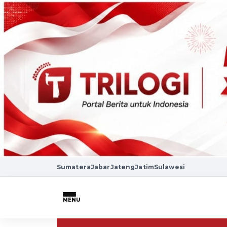
Sumatera
Jabar
Jateng
Jatim
Sulawesi
MENU