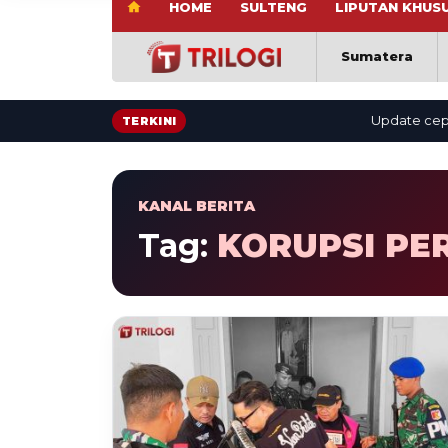
HOME
SULTENG
LIPUTAN KHUS
Sumatera
Update cepat: b
TERKINI
KANAL BERITA
Tag:
KORUPSI PE