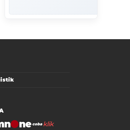
istik
A
mn
klik
coba