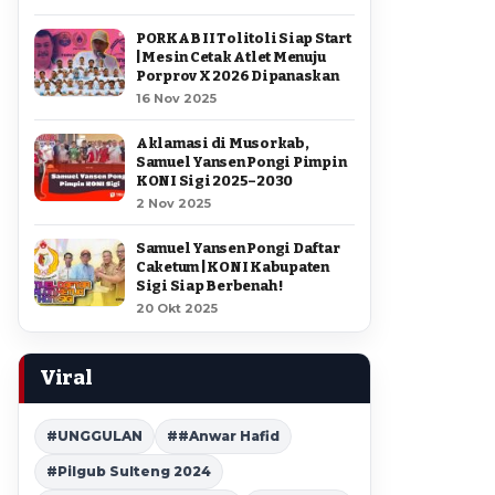
PORKAB II Tolitoli Siap Start
| Mesin Cetak Atlet Menuju
Porprov X 2026 Dipanaskan
16 Nov 2025
Aklamasi di Musorkab,
Samuel Yansen Pongi Pimpin
KONI Sigi 2025–2030
2 Nov 2025
Samuel Yansen Pongi Daftar
Caketum | KONI Kabupaten
Sigi Siap Berbenah !
20 Okt 2025
Viral
#UNGGULAN
##Anwar Hafid
#Pilgub Sulteng 2024