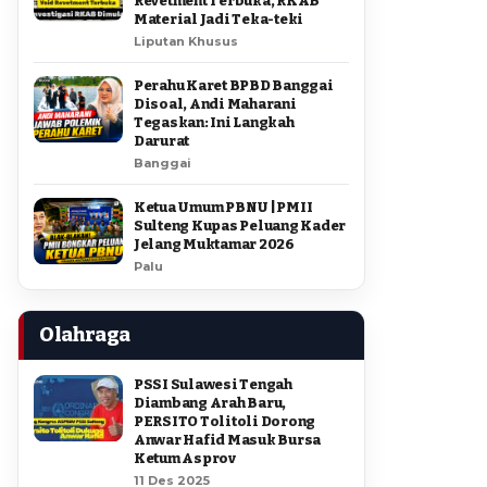
Revetment Terbuka, RKAB
Material Jadi Teka-teki
Liputan Khusus
Perahu Karet BPBD Banggai
Disoal, Andi Maharani
Tegaskan: Ini Langkah
Darurat
Banggai
Ketua Umum PBNU | PMII
Sulteng Kupas Peluang Kader
Jelang Muktamar 2026
Palu
Olahraga
PSSI Sulawesi Tengah
Diambang Arah Baru,
PERSITO Tolitoli Dorong
Anwar Hafid Masuk Bursa
Ketum Asprov
11 Des 2025