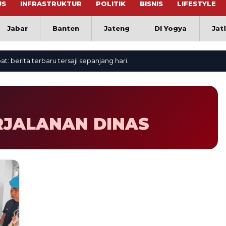
US
INFRASTRUKTUR
POLITIK
BISNIS
LIFESTYLE
Jabar
Banten
Jateng
DI Yogya
Jat
erita terbaru tersaji sepanjang hari.
RJALANAN DINAS