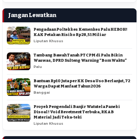
Jangan Lewatkan
Pengadaan Poltekkes Kemenkes Palu HEBOH!
KAK Petakan Risiko Rp28,51 Miliar
Liputan Khusus
Tambang Bawah Tanah PT CPM di Palu Bikin
Waswas, DPRD Sulteng Warning “Bom Waktu”
Palu
Bantuan Rp10 Juta per KK Desa Uso Berlanjut, 72
Warga Dapat Manfaat Tahun 2026
Banggai
Proyek Pengendali Banjir Watutela Paneki
Disoal ! Void Revetment Terbuka, RKAB
Material Jadi Teka-teki
Liputan Khusus