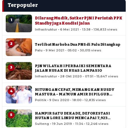
Terpopuler
Dilarang Mudik, Satker PJN I Perintah PPK
1
Standby Jaga Kondisi Jalan
Infrastruktur • 6 Mei 2021 - 13:38 • 136,833 views
2
Terlibat Narkoba Dua PNS di Palu Ditangkap
Palu • 9 Mei 2021 - 05:02 • 30,015 views
PJN WILAYAH I PERBAIKI SEMENTARA
3
JALAN RUSAK DI RUAS LAMPASIO
Infrastruktur • 28 Okt 2020 - 07:51 • 15,647 views
HITUNGAN CEPAT, MENANGKAN RUSDY
4
MASTURA – MA’MUN AMIR DI PILGUB
SULTENG
Politik • 9 Des 2020 - 18:00 • 12,835 views
HAMPIR SATU DEKADE, DEFORESTASI
5
HUTAN LORE LINDU MENCAPAI 7,923
HEKTAR
Sulteng • 19 Jun 2019 - 11:34 • 12,246 views