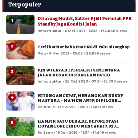
Terpopuler
Dilarang Mudik, Satker PJN I Perintah PPK
1
Standby Jaga Kondisi Jalan
Infrastruktur • 6 Mei 2021 - 13:38 • 132,846 views
2
Terlibat Narkoba Dua PNS di Palu Ditangkap
Palu • 9 Mei 2021 - 05:02 • 28,836 views
PJN WILAYAH I PERBAIKI SEMENTARA
3
JALAN RUSAK DI RUAS LAMPASIO
Infrastruktur • 28 Okt 2020 - 07:51 • 13,790 views
HITUNGAN CEPAT, MENANGKAN RUSDY
4
MASTURA – MA’MUN AMIR DI PILGUB
SULTENG
Politik • 9 Des 2020 - 18:00 • 11,831 views
HAMPIR SATU DEKADE, DEFORESTASI
5
HUTAN LORE LINDU MENCAPAI 7,923
HEKTAR
Sulteng • 19 Jun 2019 - 11:34 • 11,449 views