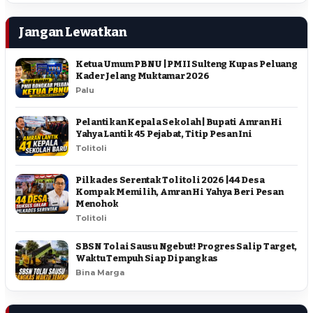
Jangan Lewatkan
Ketua Umum PBNU | PMII Sulteng Kupas Peluang
Kader Jelang Muktamar 2026
Palu
Pelantikan Kepala Sekolah | Bupati Amran Hi
Yahya Lantik 45 Pejabat, Titip Pesan Ini
Tolitoli
Pilkades Serentak Tolitoli 2026 | 44 Desa
Kompak Memilih, Amran Hi Yahya Beri Pesan
Menohok
Tolitoli
SBSN Tolai Sausu Ngebut! Progres Salip Target,
Waktu Tempuh Siap Dipangkas
Bina Marga